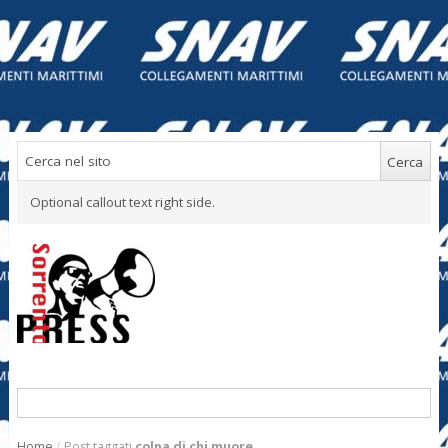
Optional callout text right side.
Home
/
Post taggati
colpa di chi muore