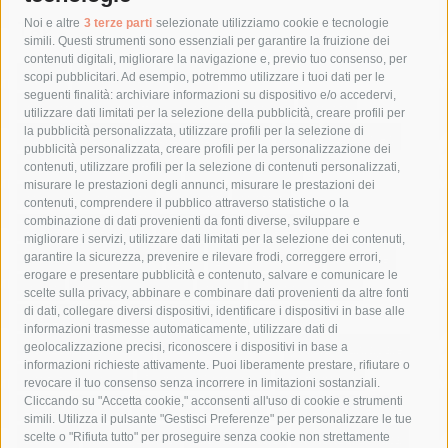
Tag
Noi e altre
3 terze parti
selezionate utilizziamo cookie e tecnologie
simili. Questi strumenti sono essenziali per garantire la fruizione dei
contenuti digitali, migliorare la navigazione e, previo tuo consenso, per
acqua
allerta meteo
anas
scopi pubblicitari. Ad esempio, potremmo utilizzare i tuoi dati per le
seguenti finalità: archiviare informazioni su dispositivo e/o accedervi,
area marina protetta di punta campanella
arresto
utilizzare dati limitati per la selezione della pubblicità, creare profili per
la pubblicità personalizzata, utilizzare profili per la selezione di
Asl Napoli 3 sud
capitaneria di porto
capri
carabinieri
pubblicità personalizzata, creare profili per la personalizzazione dei
castellammare di stabia
circumvesuviana
contenuti, utilizzare profili per la selezione di contenuti personalizzati,
misurare le prestazioni degli annunci, misurare le prestazioni dei
comune di sorrento
concerto
contagi
contenuti, comprendere il pubblico attraverso statistiche o la
combinazione di dati provenienti da fonti diverse, sviluppare e
costiera amalfitana
covid-19
eav
elezioni
migliorare i servizi, utilizzare dati limitati per la selezione dei contenuti,
fondazione sorrento
gori
guardia costiera
incidente
garantire la sicurezza, prevenire e rilevare frodi, correggere errori,
erogare e presentare pubblicità e contenuto, salvare e comunicare le
lavori
lorenzo balducelli
mare
massa lubrense
scelte sulla privacy, abbinare e combinare dati provenienti da altre fonti
di dati, collegare diversi dispositivi, identificare i dispositivi in base alle
massimo coppola
Meta
napoli
ordinanza
informazioni trasmesse automaticamente, utilizzare dati di
penisola sorrentina
piano di sorrento
polizia municipale
geolocalizzazione precisi, riconoscere i dispositivi in base a
informazioni richieste attivamente. Puoi liberamente prestare, rifiutare o
protezione civile
Regione Campania
sant'agnello
revocare il tuo consenso senza incorrere in limitazioni sostanziali.
Cliccando su "Accetta cookie," acconsenti all'uso di cookie e strumenti
sindaco cuomo
sorrento
studenti
temporali
treni
simili. Utilizza il pulsante "Gestisci Preferenze" per personalizzare le tue
turismo
Vico Equense
villa fiorentino
vincenzo de luca
scelte o "Rifiuta tutto" per proseguire senza cookie non strettamente