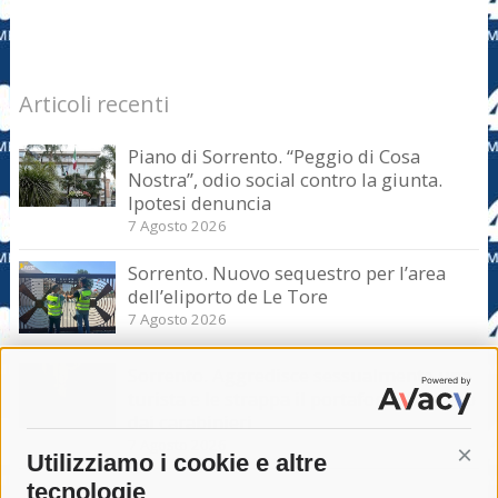
Articoli recenti
Piano di Sorrento. “Peggio di Cosa
Nostra”, odio social contro la giunta.
Ipotesi denuncia
7 Agosto 2026
Sorrento. Nuovo sequestro per l’area
dell’eliporto de Le Tore
7 Agosto 2026
Sorrento. Aggredisce sessualmente una
turista e le strappa il portafogli, fermato
dai carabinieri
7 Agosto 2026
Utilizziamo i cookie e altre
Cont
tecnologie