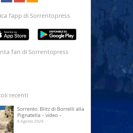
ica l’app di Sorrentopress
nta fan di Sorrentopress
coli recenti
Sorrento. Blitz di Borrelli alla
Pignatella – video –
8 Agosto 2026