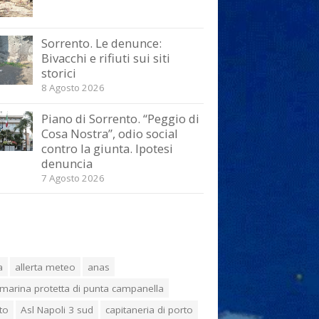
Sorrento. Le denunce:
Bivacchi e rifiuti sui siti
storici
8 Agosto 2026
Piano di Sorrento. “Peggio di
Cosa Nostra”, odio social
contro la giunta. Ipotesi
denuncia
7 Agosto 2026
a
allerta meteo
anas
marina protetta di punta campanella
to
Asl Napoli 3 sud
capitaneria di porto