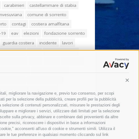
carabinieri
castellammare di stabia
umvesuviana
comune di sorrento
erto
contagi
costiera amalfitana
-19
eav
elezioni
fondazione sorrento
guardia costiera
incidente
lavori
zo balducelli
mare
massa lubrense
imo coppola
Meta
napoli
ordinanza
ola sorrentina
piano di sorrento
ia municipale
protezione civile
Conti
one Campania
sant'agnello
itali, migliorare la navigazione e, previo tuo consenso, per scopi
aco cuomo
sorrento
studenti
ti per la selezione della pubblicità, creare profili per la pubblicità
 la selezione di contenuti personalizzati, misurare le prestazioni degli
orali
treni
turismo
Vico Equense
ppare e migliorare i servizi, utilizzare dati limitati per la selezione
 scelte sulla privacy, abbinare e combinare dati provenienti da altre
 fiorentino
vincenzo de luca
zione precisi, riconoscere i dispositivi in base a informazioni
okie," acconsenti all'uso di cookie e strumenti simili. Utilizza il
are le tue preferenze in qualsiasi momento cliccando sul link