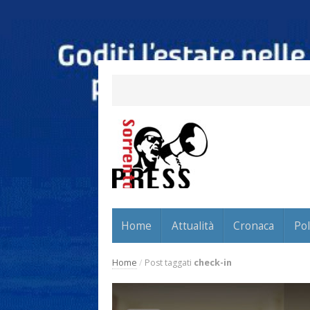
Home
Attualità
Cronaca
Pol
Home
/
Post taggati
check-in