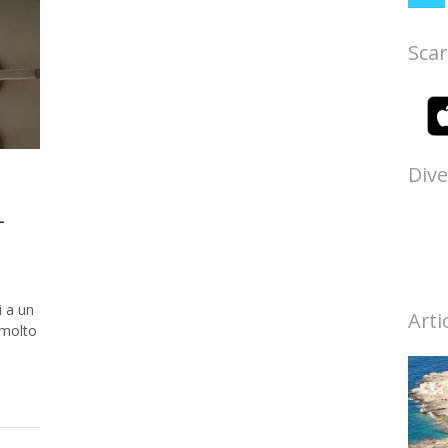
Scar
Dive
-
i a un
Arti
 molto