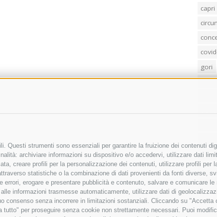
capri
circ
conc
covid
gori
loren
mass
penis
poliz
Regi
i. Questi strumenti sono essenziali per garantire la fruizione dei contenuti dig
sind
alità: archiviare informazioni su dispositivo e/o accedervi, utilizzare dati limita
zata, creare profili per la personalizzazione dei contenuti, utilizzare profili per
temp
raverso statistiche o la combinazione di dati provenienti da fonti diverse, svilu
ere errori, erogare e presentare pubblicità e contenuto, salvare e comunicare le
villa
base alle informazioni trasmesse automaticamente, utilizzare dati di geolocalizza
tuo consenso senza incorrere in limitazioni sostanziali. Cliccando su "Accetta co
ta tutto" per proseguire senza cookie non strettamente necessari. Puoi modific