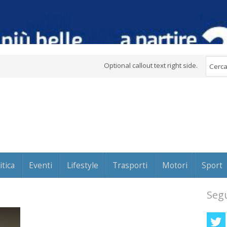
Optional callout text right side.
itica
Eventi
Lifestyle
Trasporti
Motori
Sport
Segu