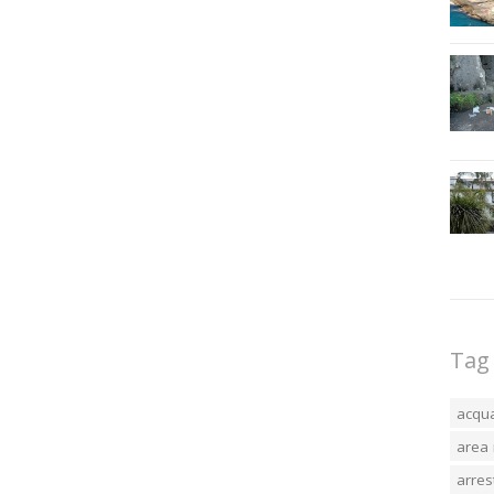
Tag
acqu
area 
arres