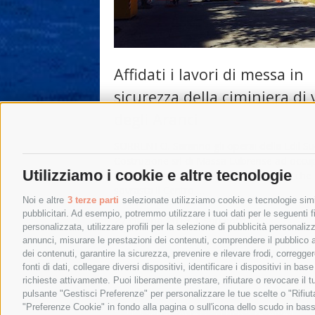
Affidati i lavori di messa in
sicurezza della ciminiera di 
degli Aranci
SORRENTO. Saranno gli operai della Edil S
Costruzione srl di Massa Lubrense ad occup
Utilizziamo i cookie e altre tecnologie
della messa in sicurezza della ciminiera che
sovrasta il Centro …
Noi e altre
3 terze parti
selezionate utilizziamo cookie e tecnologie simil
pubblicitari. Ad esempio, potremmo utilizzare i tuoi dati per le seguenti fin
27 Giugno 2017
|
Sorrento
personalizzata, utilizzare profili per la selezione di pubblicità personaliz
annunci, misurare le prestazioni dei contenuti, comprendere il pubblico att
dei contenuti, garantire la sicurezza, prevenire e rilevare frodi, corregg
←
Post precedenti
fonti di dati, collegare diversi dispositivi, identificare i dispositivi in 
richieste attivamente. Puoi liberamente prestare, rifiutare o revocare il 
pulsante "Gestisci Preferenze" per personalizzare le tue scelte o "Rifiu
"Preferenze Cookie" in fondo alla pagina o sull'icona dello scudo in bass
© 2015 SorrentoPress. All rights reserved.