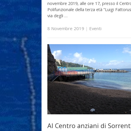
novembre 2019, alle ore 17, presso il Centr
Polifunzionale della terza età “Luigi Fattoru
via degli …
8 Novembre 2019
|
Eventi
Al Centro anziani di Sorrent