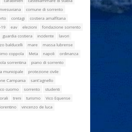
carabinieri
castellammare di stabia
umvesuviana
comune di sorrento
erto
contagi
costiera amalfitana
-19
eav
elezioni
fondazione sorrento
guardia costiera
incidente
lavori
zo balducelli
mare
massa lubrense
imo coppola
Meta
napoli
ordinanza
ola sorrentina
piano di sorrento
ia municipale
protezione civile
one Campania
sant'agnello
aco cuomo
sorrento
studenti
orali
treni
turismo
Vico Equense
 fiorentino
vincenzo de luca