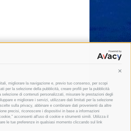
Conti
itali, migliorare la navigazione e, previo tuo consenso, per scopi
ti per la selezione della pubblicità, creare profili per la pubblicità
 la selezione di contenuti personalizzati, misurare le prestazioni degli
ppare e migliorare i servizi, utilizzare dati limitati per la selezione
 scelte sulla privacy, abbinare e combinare dati provenienti da altre
zione precisi, riconoscere i dispositivi in base a informazioni
okie," acconsenti all'uso di cookie e strumenti simili. Utilizza il
are le tue preferenze in qualsiasi momento cliccando sul link
Il giornale online della Penisola Sorrentina