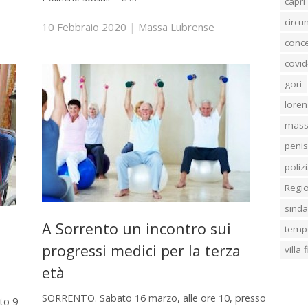
capri
circ
10 Febbraio 2020
|
Massa Lubrense
conc
covid
gori
loren
mass
penis
poliz
Regi
sind
A Sorrento un incontro sui
temp
progressi medici per la terza
villa
età
SORRENTO. Sabato 16 marzo, alle ore 10, presso
to 9