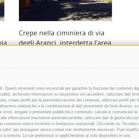
Crepe nella ciminiera di via
via
degli Aranci, interdetta l’area
esterna del centro anziani
ud
SORRENTO. L’area esterna del centro anziani di
arsi
via degli Aranci è stata dichiarata off-limits. La
decisione degli uffici comunali è maturata dopo
che …
i. Questi strumenti sono essenziali per garantire la fruizione dei contenuti dig
alità: archiviare informazioni su dispositivo e/o accedervi, utilizzare dati limita
19 Giugno 2017
|
Sorrento
zata, creare profili per la personalizzazione dei contenuti, utilizzare profili per
raverso statistiche o la combinazione di dati provenienti da fonti diverse, svilu
ere errori, erogare e presentare pubblicità e contenuto, salvare e comunicare le
base alle informazioni trasmesse automaticamente, utilizzare dati di geolocalizza
tuo consenso senza incorrere in limitazioni sostanziali. Cliccando su "Accetta co
ta tutto" per proseguire senza cookie non strettamente necessari. Puoi modific
o a sinistra. Le tue preferenze si applicheranno al solo dispositivo in uso.