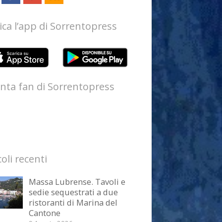
ica l’app di Sorrentopress
nta fan di Sorrentopress
coli recenti
Massa Lubrense. Tavoli e
sedie sequestrati a due
ristoranti di Marina del
Cantone