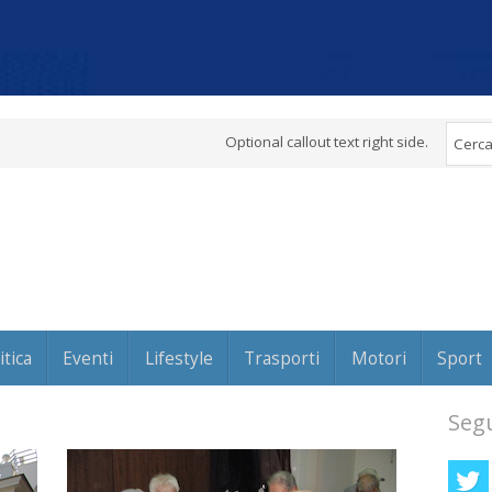
Optional callout text right side.
itica
Eventi
Lifestyle
Trasporti
Motori
Sport
Segu