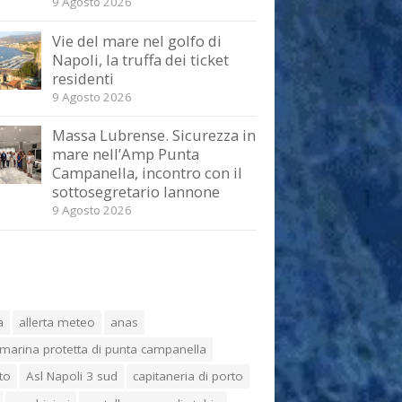
9 Agosto 2026
Vie del mare nel golfo di
Napoli, la truffa dei ticket
residenti
9 Agosto 2026
Massa Lubrense. Sicurezza in
mare nell’Amp Punta
Campanella, incontro con il
sottosegretario Iannone
9 Agosto 2026
a
allerta meteo
anas
marina protetta di punta campanella
to
Asl Napoli 3 sud
capitaneria di porto