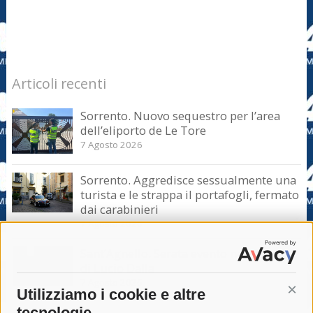
Articoli recenti
Sorrento. Nuovo sequestro per l’area
dell’eliporto de Le Tore
7 Agosto 2026
Sorrento. Aggredisce sessualmente una
turista e le strappa il portafogli, fermato
dai carabinieri
7 Agosto 2026
Sant’Agnello. Serata evento nel ricordo
di Lucio Dalla
7 Agosto 2026
Utilizziamo i cookie e altre
Cont
tecnologie