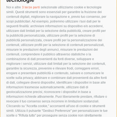
Tag
Noi e altre
3 terze parti
selezionate utilizziamo cookie e tecnologie
simili. Questi strumenti sono essenziali per garantire la fruizione dei
contenuti digitali, migliorare la navigazione e, previo tuo consenso, per
acqua
allerta meteo
anas
scopi pubblicitari. Ad esempio, potremmo utilizzare i tuoi dati per le
seguenti finalità: archiviare informazioni su dispositivo e/o accedervi,
area marina protetta di punta campanella
arresto
utilizzare dati limitati per la selezione della pubblicità, creare profili per
la pubblicità personalizzata, utilizzare profili per la selezione di
Asl Napoli 3 sud
capitaneria di porto
capri
carabinieri
pubblicità personalizzata, creare profili per la personalizzazione dei
castellammare di stabia
circumvesuviana
contenuti, utilizzare profili per la selezione di contenuti personalizzati,
misurare le prestazioni degli annunci, misurare le prestazioni dei
comune di sorrento
concerto
contagi
contenuti, comprendere il pubblico attraverso statistiche o la
combinazione di dati provenienti da fonti diverse, sviluppare e
costiera amalfitana
covid-19
eav
elezioni
migliorare i servizi, utilizzare dati limitati per la selezione dei contenuti,
fondazione sorrento
gori
guardia costiera
incidente
garantire la sicurezza, prevenire e rilevare frodi, correggere errori,
erogare e presentare pubblicità e contenuto, salvare e comunicare le
lavori
lorenzo balducelli
mare
massa lubrense
scelte sulla privacy, abbinare e combinare dati provenienti da altre fonti
di dati, collegare diversi dispositivi, identificare i dispositivi in base alle
massimo coppola
Meta
napoli
ordinanza
informazioni trasmesse automaticamente, utilizzare dati di
penisola sorrentina
piano di sorrento
polizia municipale
geolocalizzazione precisi, riconoscere i dispositivi in base a
informazioni richieste attivamente. Puoi liberamente prestare, rifiutare o
protezione civile
Regione Campania
sant'agnello
revocare il tuo consenso senza incorrere in limitazioni sostanziali.
Cliccando su "Accetta cookie," acconsenti all'uso di cookie e strumenti
sindaco cuomo
sorrento
studenti
temporali
treni
simili. Utilizza il pulsante "Gestisci Preferenze" per personalizzare le tue
turismo
Vico Equense
villa fiorentino
vincenzo de luca
scelte o "Rifiuta tutto" per proseguire senza cookie non strettamente