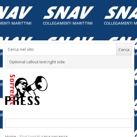
Optional callout text right side.
Home
/
Post taggati
casa vacanza