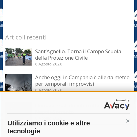
Articoli recenti
Sant’Agnello. Torna il Campo Scuola
della Protezione Civile
6 Agosto 2026
Anche oggi in Campania è allerta meteo
per temporali improvvisi
6 Agosto 2026
Domani e sabato interrotta la linea Eav
Napoli-Sorrento
6 Agosto 2026
Utilizziamo i cookie e altre
Cont
tecnologie