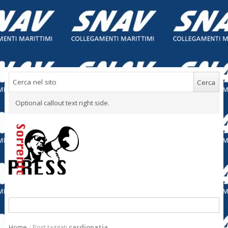
Optional callout text right side.
Home
/
Post taggati
cardiopatia