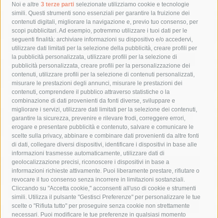
Tag
Noi e altre
3 terze parti
selezionate utilizziamo cookie e tecnologie
simili. Questi strumenti sono essenziali per garantire la fruizione dei
contenuti digitali, migliorare la navigazione e, previo tuo consenso, per
acqua
allerta meteo
anas
scopi pubblicitari. Ad esempio, potremmo utilizzare i tuoi dati per le
seguenti finalità: archiviare informazioni su dispositivo e/o accedervi,
area marina protetta di punta campanella
arresto
utilizzare dati limitati per la selezione della pubblicità, creare profili per
la pubblicità personalizzata, utilizzare profili per la selezione di
Asl Napoli 3 sud
capitaneria di porto
capri
carabinieri
pubblicità personalizzata, creare profili per la personalizzazione dei
castellammare di stabia
circumvesuviana
contenuti, utilizzare profili per la selezione di contenuti personalizzati,
misurare le prestazioni degli annunci, misurare le prestazioni dei
comune di sorrento
concerto
contagi
contenuti, comprendere il pubblico attraverso statistiche o la
combinazione di dati provenienti da fonti diverse, sviluppare e
costiera amalfitana
covid-19
eav
elezioni
migliorare i servizi, utilizzare dati limitati per la selezione dei contenuti,
fondazione sorrento
gori
guardia costiera
incidente
garantire la sicurezza, prevenire e rilevare frodi, correggere errori,
erogare e presentare pubblicità e contenuto, salvare e comunicare le
lavori
lorenzo balducelli
mare
massa lubrense
scelte sulla privacy, abbinare e combinare dati provenienti da altre fonti
di dati, collegare diversi dispositivi, identificare i dispositivi in base alle
massimo coppola
Meta
napoli
ordinanza
informazioni trasmesse automaticamente, utilizzare dati di
penisola sorrentina
piano di sorrento
polizia municipale
geolocalizzazione precisi, riconoscere i dispositivi in base a
informazioni richieste attivamente. Puoi liberamente prestare, rifiutare o
protezione civile
Regione Campania
sant'agnello
revocare il tuo consenso senza incorrere in limitazioni sostanziali.
Cliccando su "Accetta cookie," acconsenti all'uso di cookie e strumenti
sindaco cuomo
sorrento
studenti
temporali
treni
simili. Utilizza il pulsante "Gestisci Preferenze" per personalizzare le tue
turismo
Vico Equense
villa fiorentino
vincenzo de luca
scelte o "Rifiuta tutto" per proseguire senza cookie non strettamente
necessari. Puoi modificare le tue preferenze in qualsiasi momento