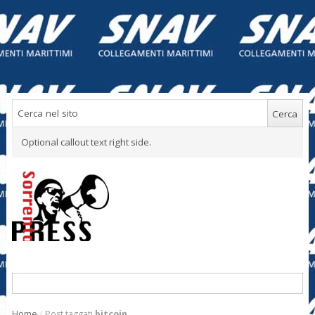
Optional callout text right side.
Home
/
Post taggati
bitcoin