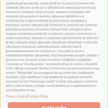
Asl Napoli 3 sud
capitaneria di porto
capri
carabinieri
pubblicità personalizzata, creare profili per la personalizzazione dei
castellammare di stabia
circumvesuviana
contenuti, utilizzare profili per la selezione di contenuti personalizzati,
misurare le prestazioni degli annunci, misurare le prestazioni dei
comune di sorrento
concerto
contagi
contenuti, comprendere il pubblico attraverso statistiche o la
combinazione di dati provenienti da fonti diverse, sviluppare e
costiera amalfitana
covid-19
eav
elezioni
migliorare i servizi, utilizzare dati limitati per la selezione dei contenuti,
fondazione sorrento
gori
guardia costiera
incidente
garantire la sicurezza, prevenire e rilevare frodi, correggere errori,
erogare e presentare pubblicità e contenuto, salvare e comunicare le
lavori
lorenzo balducelli
mare
massa lubrense
scelte sulla privacy, abbinare e combinare dati provenienti da altre fonti
di dati, collegare diversi dispositivi, identificare i dispositivi in base alle
massimo coppola
Meta
napoli
ordinanza
informazioni trasmesse automaticamente, utilizzare dati di
penisola sorrentina
piano di sorrento
polizia municipale
geolocalizzazione precisi, riconoscere i dispositivi in base a
informazioni richieste attivamente. Puoi liberamente prestare, rifiutare o
protezione civile
Regione Campania
sant'agnello
revocare il tuo consenso senza incorrere in limitazioni sostanziali.
Cliccando su "Accetta cookie," acconsenti all'uso di cookie e strumenti
sindaco cuomo
sorrento
studenti
temporali
treni
simili. Utilizza il pulsante "Gestisci Preferenze" per personalizzare le tue
turismo
Vico Equense
villa fiorentino
vincenzo de luca
scelte o "Rifiuta tutto" per proseguire senza cookie non strettamente
necessari. Puoi modificare le tue preferenze in qualsiasi momento
cliccando sul link "Preferenze Cookie" in fondo alla pagina o sull'icona
dello scudo in basso a sinistra. Le tue preferenze si applicheranno al
solo dispositivo in uso.
© 2015 SorrentoPress. All rights reserved.
|
Privacy Policy
Cookie Policy
Il giornale online della Penisola Sorrentina
Privacy policy
-
Cookie Policy
Accetta cookie