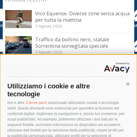
Vico Equense. Diverse zone senza acqua
per tutta la mattina
7 Agosto 2026
Traffico da bollino nero, statale
Sorrentina sorvegliata speciale
7 Agosto 2026
Sorrento-Massa Lubrense. Torna a casa
la sub colta da malore
7 Agosto 2026
Utilizziamo i cookie e altre
Cont
tecnologie
Tag
Noi e altre
3 terze parti
selezionate utilizziamo cookie e tecnologie
simili. Questi strumenti sono essenziali per garantire la fruizione dei
contenuti digitali, migliorare la navigazione e, previo tuo consenso, per
acqua
allerta meteo
anas
scopi pubblicitari. Ad esempio, potremmo utilizzare i tuoi dati per le
seguenti finalità: archiviare informazioni su dispositivo e/o accedervi,
area marina protetta di punta campanella
arresto
utilizzare dati limitati per la selezione della pubblicità, creare profili per
la pubblicità personalizzata, utilizzare profili per la selezione di