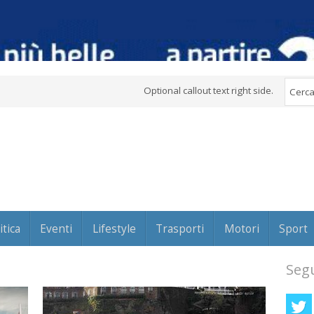
Optional callout text right side.
itica
Eventi
Lifestyle
Trasporti
Motori
Sport
Segu