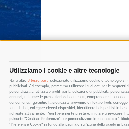
Utilizziamo i cookie e altre tecnologie
Noi e altre
3 terze parti
selezionate utilizziamo cookie e tecnologie simil
pubblicitari. Ad esempio, potremmo utilizzare i tuoi dati per le seguenti fin
personalizzata, utilizzare profili per la selezione di pubblicità personaliz
annunci, misurare le prestazioni dei contenuti, comprendere il pubblico att
dei contenuti, garantire la sicurezza, prevenire e rilevare frodi, corregg
fonti di dati, collegare diversi dispositivi, identificare i dispositivi in 
richieste attivamente. Puoi liberamente prestare, rifiutare o revocare il 
pulsante "Gestisci Preferenze" per personalizzare le tue scelte o "Rifiu
"Preferenze Cookie" in fondo alla pagina o sull'icona dello scudo in bass
© 2015 SorrentoPress. All rights reserved.