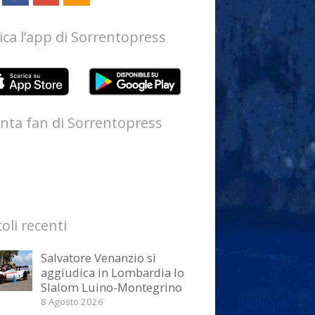
ica l’app di Sorrentopress
nta fan di Sorrentopress
coli recenti
Salvatore Venanzio si
aggiudica in Lombardia lo
Slalom Luino-Montegrino
8 Agosto 2026