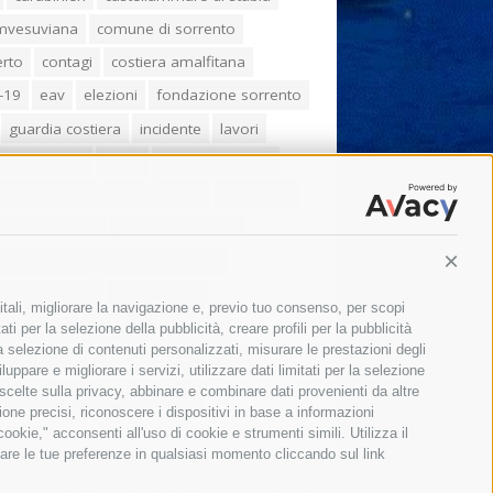
umvesuviana
comune di sorrento
erto
contagi
costiera amalfitana
-19
eav
elezioni
fondazione sorrento
guardia costiera
incidente
lavori
zo balducelli
mare
massa lubrense
imo coppola
Meta
napoli
ordinanza
ola sorrentina
piano di sorrento
ia municipale
protezione civile
Conti
one Campania
sant'agnello
itali, migliorare la navigazione e, previo tuo consenso, per scopi
aco cuomo
sorrento
studenti
ti per la selezione della pubblicità, creare profili per la pubblicità
 la selezione di contenuti personalizzati, misurare le prestazioni degli
orali
treni
turismo
Vico Equense
ppare e migliorare i servizi, utilizzare dati limitati per la selezione
 scelte sulla privacy, abbinare e combinare dati provenienti da altre
 fiorentino
vincenzo de luca
zione precisi, riconoscere i dispositivi in base a informazioni
okie," acconsenti all'uso di cookie e strumenti simili. Utilizza il
are le tue preferenze in qualsiasi momento cliccando sul link
Il giornale online della Penisola Sorrentina