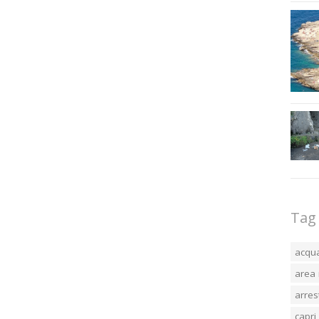
Tag
acqu
area 
arres
capri