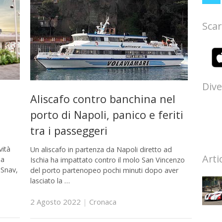
Scar
Dive
Aliscafo contro banchina nel
porto di Napoli, panico e feriti
tra i passeggeri
vità
Un aliscafo in partenza da Napoli diretto ad
Arti
na
Ischia ha impattato contro il molo San Vincenzo
 Snav,
del porto partenopeo pochi minuti dopo aver
lasciato la …
2 Agosto 2022
|
Cronaca