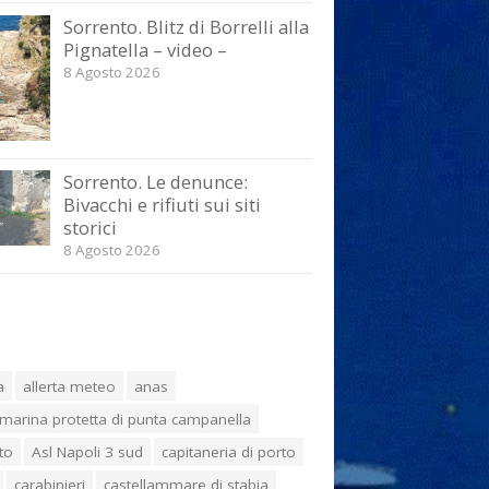
Sorrento. Blitz di Borrelli alla
Pignatella – video –
8 Agosto 2026
Sorrento. Le denunce:
Bivacchi e rifiuti sui siti
storici
8 Agosto 2026
a
allerta meteo
anas
marina protetta di punta campanella
to
Asl Napoli 3 sud
capitaneria di porto
carabinieri
castellammare di stabia