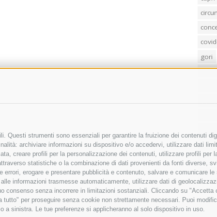
circ
conc
covid
gori
loren
mass
penis
poliz
Regi
i. Questi strumenti sono essenziali per garantire la fruizione dei contenuti dig
sind
alità: archiviare informazioni su dispositivo e/o accedervi, utilizzare dati limita
zata, creare profili per la personalizzazione dei contenuti, utilizzare profili per
temp
raverso statistiche o la combinazione di dati provenienti da fonti diverse, svilu
ere errori, erogare e presentare pubblicità e contenuto, salvare e comunicare le
villa
base alle informazioni trasmesse automaticamente, utilizzare dati di geolocalizza
tuo consenso senza incorrere in limitazioni sostanziali. Cliccando su "Accetta co
ta tutto" per proseguire senza cookie non strettamente necessari. Puoi modific
o a sinistra. Le tue preferenze si applicheranno al solo dispositivo in uso.