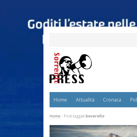
Home
Attualità
Cronaca
Pol
Home
/
Post taggati
beverello