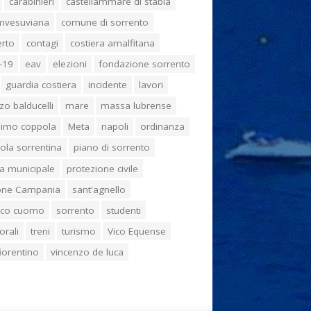
carabinieri
castellammare di stabia
umvesuviana
comune di sorrento
erto
contagi
costiera amalfitana
-19
eav
elezioni
fondazione sorrento
guardia costiera
incidente
lavori
zo balducelli
mare
massa lubrense
imo coppola
Meta
napoli
ordinanza
ola sorrentina
piano di sorrento
ia municipale
protezione civile
one Campania
sant'agnello
aco cuomo
sorrento
studenti
orali
treni
turismo
Vico Equense
 fiorentino
vincenzo de luca