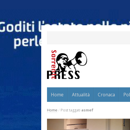
Home
Attualità
Cronaca
Pol
Home
/
Post taggati
asmef