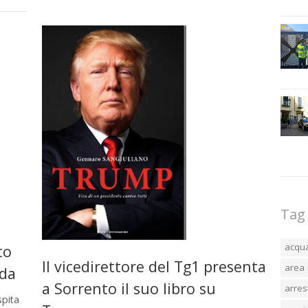
Tag
acqu
to
Il vicedirettore del Tg1 presenta
area 
oda
a Sorrento il suo libro su
arres
spita