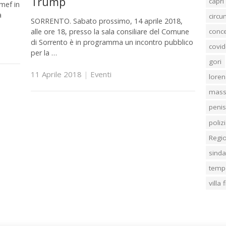
Trump
capri
mef in
a
circ
SORRENTO. Sabato prossimo, 14 aprile 2018,
alle ore 18, presso la sala consiliare del Comune
conc
di Sorrento è in programma un incontro pubblico
covid
per la …
gori
11 Aprile 2018
|
Eventi
loren
mass
penis
poliz
Regi
sind
temp
villa