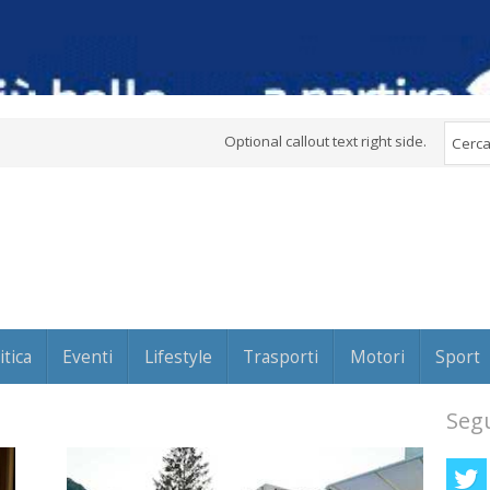
Optional callout text right side.
itica
Eventi
Lifestyle
Trasporti
Motori
Sport
Segu