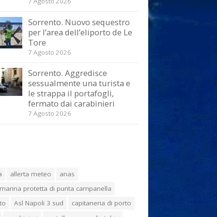
7 Agosto 2026
Sorrento. Nuovo sequestro
per l’area dell’eliporto de Le
Tore
7 Agosto 2026
Sorrento. Aggredisce
sessualmente una turista e
le strappa il portafogli,
fermato dai carabinieri
7 Agosto 2026
a
allerta meteo
anas
marina protetta di punta campanella
to
Asl Napoli 3 sud
capitaneria di porto