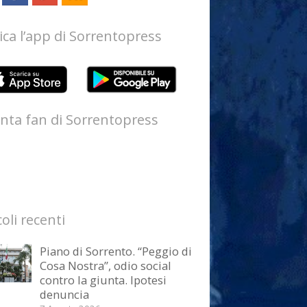
ica l’app di Sorrentopress
nta fan di Sorrentopress
coli recenti
Piano di Sorrento. “Peggio di
Cosa Nostra”, odio social
contro la giunta. Ipotesi
denuncia