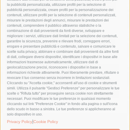
la pubblicità personalizzata, utilizzare profili per la selezione di
Asl Napoli 3 sud
capitaneria di porto
capri
carabinieri
pubblicità personalizzata, creare profili per la personalizzazione dei
castellammare di stabia
circumvesuviana
contenuti, utilizzare profili per la selezione di contenuti personalizzati,
misurare le prestazioni degli annunci, misurare le prestazioni dei
comune di sorrento
concerto
contagi
contenuti, comprendere il pubblico attraverso statistiche o la
combinazione di dati provenienti da fonti diverse, sviluppare e
costiera amalfitana
covid-19
eav
elezioni
migliorare i servizi, utilizzare dati limitati per la selezione dei contenuti,
fondazione sorrento
gori
guardia costiera
incidente
garantire la sicurezza, prevenire e rilevare frodi, correggere errori,
erogare e presentare pubblicità e contenuto, salvare e comunicare le
lavori
lorenzo balducelli
mare
massa lubrense
scelte sulla privacy, abbinare e combinare dati provenienti da altre fonti
di dati, collegare diversi dispositivi, identificare i dispositivi in base alle
massimo coppola
Meta
napoli
ordinanza
informazioni trasmesse automaticamente, utilizzare dati di
penisola sorrentina
piano di sorrento
polizia municipale
geolocalizzazione precisi, riconoscere i dispositivi in base a
informazioni richieste attivamente. Puoi liberamente prestare, rifiutare o
protezione civile
Regione Campania
sant'agnello
revocare il tuo consenso senza incorrere in limitazioni sostanziali.
Cliccando su "Accetta cookie," acconsenti all'uso di cookie e strumenti
sindaco cuomo
sorrento
studenti
temporali
treni
simili. Utilizza il pulsante "Gestisci Preferenze" per personalizzare le tue
turismo
Vico Equense
villa fiorentino
vincenzo de luca
scelte o "Rifiuta tutto" per proseguire senza cookie non strettamente
necessari. Puoi modificare le tue preferenze in qualsiasi momento
cliccando sul link "Preferenze Cookie" in fondo alla pagina o sull'icona
dello scudo in basso a sinistra. Le tue preferenze si applicheranno al
solo dispositivo in uso.
© 2015 SorrentoPress. All rights reserved.
|
Privacy Policy
Cookie Policy
Il giornale online della Penisola Sorrentina