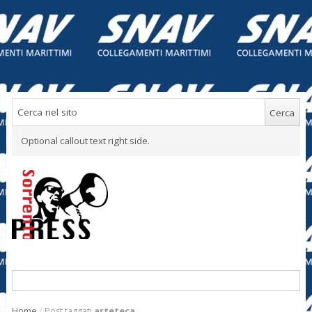
Optional callout text right side.
Home
/
Post taggati
arteteca