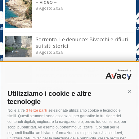
– video –
8 Agosto 2026
Sorrento. Le denunce: Bivacchi e rifiuti
sui siti storici
8 Agosto 2026
Piano di Sorrento. “Peggio di Cosa
Nostra”, odio social contro la giunta.
Ipotesi denuncia
7 Agosto 2026
Utilizziamo i cookie e altre
Cont
tecnologie
Tag
Noi e altre
3 terze parti
selezionate utilizziamo cookie e tecnologie
simili. Questi strumenti sono essenziali per garantire la fruizione dei
contenuti digitali, migliorare la navigazione e, previo tuo consenso, per
acqua
allerta meteo
anas
scopi pubblicitari. Ad esempio, potremmo utilizzare i tuoi dati per le
seguenti finalità: archiviare informazioni su dispositivo e/o accedervi,
area marina protetta di punta campanella
arresto
utilizzare dati limitati per la selezione della pubblicità, creare profili per