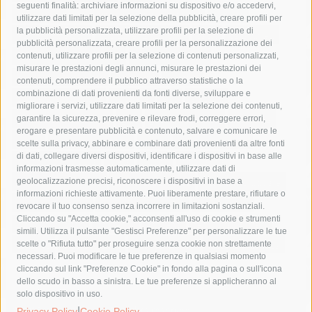
seguenti finalità: archiviare informazioni su dispositivo e/o accedervi,
area marina protetta di punta campanella
arresto
utilizzare dati limitati per la selezione della pubblicità, creare profili per
la pubblicità personalizzata, utilizzare profili per la selezione di
Asl Napoli 3 sud
capitaneria di porto
capri
carabinieri
pubblicità personalizzata, creare profili per la personalizzazione dei
castellammare di stabia
circumvesuviana
contenuti, utilizzare profili per la selezione di contenuti personalizzati,
misurare le prestazioni degli annunci, misurare le prestazioni dei
comune di sorrento
concerto
contagi
contenuti, comprendere il pubblico attraverso statistiche o la
combinazione di dati provenienti da fonti diverse, sviluppare e
costiera amalfitana
covid-19
eav
elezioni
migliorare i servizi, utilizzare dati limitati per la selezione dei contenuti,
fondazione sorrento
gori
guardia costiera
incidente
garantire la sicurezza, prevenire e rilevare frodi, correggere errori,
erogare e presentare pubblicità e contenuto, salvare e comunicare le
lavori
lorenzo balducelli
mare
massa lubrense
scelte sulla privacy, abbinare e combinare dati provenienti da altre fonti
di dati, collegare diversi dispositivi, identificare i dispositivi in base alle
massimo coppola
Meta
napoli
ordinanza
informazioni trasmesse automaticamente, utilizzare dati di
penisola sorrentina
piano di sorrento
polizia municipale
geolocalizzazione precisi, riconoscere i dispositivi in base a
informazioni richieste attivamente. Puoi liberamente prestare, rifiutare o
protezione civile
Regione Campania
sant'agnello
revocare il tuo consenso senza incorrere in limitazioni sostanziali.
Cliccando su "Accetta cookie," acconsenti all'uso di cookie e strumenti
sindaco cuomo
sorrento
studenti
temporali
treni
simili. Utilizza il pulsante "Gestisci Preferenze" per personalizzare le tue
turismo
Vico Equense
villa fiorentino
vincenzo de luca
scelte o "Rifiuta tutto" per proseguire senza cookie non strettamente
necessari. Puoi modificare le tue preferenze in qualsiasi momento
cliccando sul link "Preferenze Cookie" in fondo alla pagina o sull'icona
dello scudo in basso a sinistra. Le tue preferenze si applicheranno al
solo dispositivo in uso.
|
© 2015 SorrentoPress. All rights reserved.
Privacy Policy
Cookie Policy