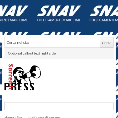
Optional callout text right side.
Home
/
Post taggati
anna di cosmo