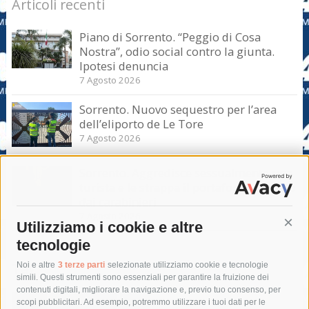
Articoli recenti
Piano di Sorrento. “Peggio di Cosa
Nostra”, odio social contro la giunta.
Ipotesi denuncia
7 Agosto 2026
Sorrento. Nuovo sequestro per l’area
dell’eliporto de Le Tore
7 Agosto 2026
Sorrento. Aggredisce sessualmente una
turista e le strappa il portafogli, fermato
dai carabinieri
7 Agosto 2026
Utilizziamo i cookie e altre
Cont
tecnologie
Tag
Noi e altre
3 terze parti
selezionate utilizziamo cookie e tecnologie
simili. Questi strumenti sono essenziali per garantire la fruizione dei
contenuti digitali, migliorare la navigazione e, previo tuo consenso, per
acqua
allerta meteo
anas
scopi pubblicitari. Ad esempio, potremmo utilizzare i tuoi dati per le