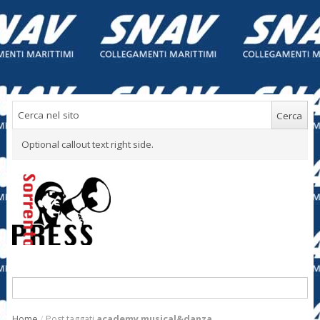
Optional callout text right side.
Home
/
Post taggati
academy musical&danza