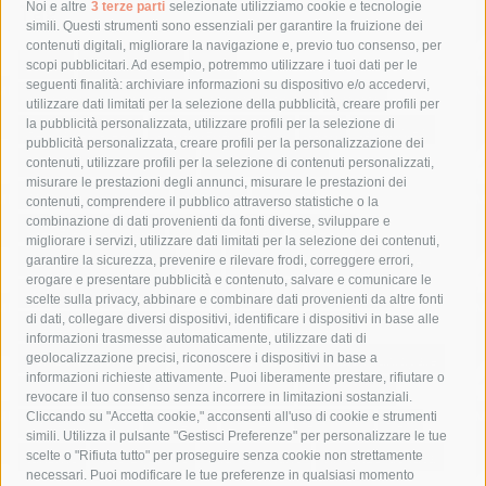
Tag
Noi e altre
3 terze parti
selezionate utilizziamo cookie e tecnologie
simili. Questi strumenti sono essenziali per garantire la fruizione dei
contenuti digitali, migliorare la navigazione e, previo tuo consenso, per
acqua
allerta meteo
anas
scopi pubblicitari. Ad esempio, potremmo utilizzare i tuoi dati per le
seguenti finalità: archiviare informazioni su dispositivo e/o accedervi,
area marina protetta di punta campanella
arresto
utilizzare dati limitati per la selezione della pubblicità, creare profili per
la pubblicità personalizzata, utilizzare profili per la selezione di
Asl Napoli 3 sud
capitaneria di porto
capri
carabinieri
pubblicità personalizzata, creare profili per la personalizzazione dei
castellammare di stabia
circumvesuviana
contenuti, utilizzare profili per la selezione di contenuti personalizzati,
misurare le prestazioni degli annunci, misurare le prestazioni dei
comune di sorrento
concerto
contagi
contenuti, comprendere il pubblico attraverso statistiche o la
combinazione di dati provenienti da fonti diverse, sviluppare e
costiera amalfitana
covid-19
eav
elezioni
migliorare i servizi, utilizzare dati limitati per la selezione dei contenuti,
fondazione sorrento
gori
guardia costiera
incidente
garantire la sicurezza, prevenire e rilevare frodi, correggere errori,
erogare e presentare pubblicità e contenuto, salvare e comunicare le
lavori
lorenzo balducelli
mare
massa lubrense
scelte sulla privacy, abbinare e combinare dati provenienti da altre fonti
di dati, collegare diversi dispositivi, identificare i dispositivi in base alle
massimo coppola
Meta
napoli
ordinanza
informazioni trasmesse automaticamente, utilizzare dati di
penisola sorrentina
piano di sorrento
polizia municipale
geolocalizzazione precisi, riconoscere i dispositivi in base a
informazioni richieste attivamente. Puoi liberamente prestare, rifiutare o
protezione civile
Regione Campania
sant'agnello
revocare il tuo consenso senza incorrere in limitazioni sostanziali.
Cliccando su "Accetta cookie," acconsenti all'uso di cookie e strumenti
sindaco cuomo
sorrento
studenti
temporali
treni
simili. Utilizza il pulsante "Gestisci Preferenze" per personalizzare le tue
turismo
Vico Equense
villa fiorentino
vincenzo de luca
scelte o "Rifiuta tutto" per proseguire senza cookie non strettamente
necessari. Puoi modificare le tue preferenze in qualsiasi momento