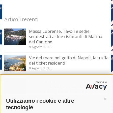
Articoli recenti
Massa Lubrense. Tavoli e sedie
sequestrati a due ristoranti di Marina
del Cantone
9 Agosto 2026
Vie del mare nel golfo di Napoli, la truffa
dei ticket residenti
9 Agosto 2026
Massa Lubrense. Sicurezza in mare
nell’Amp Punta Campanella, incontro
con il sottosegretario Iannone
9 Agosto 2026
Utilizziamo i cookie e altre
Cont
tecnologie