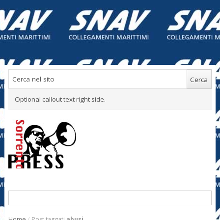
Optional callout text right side.
Home
/
Post taggati
abusi