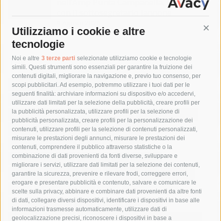
nell’Amp Punta Campanella, incontro
con il sottosegretario Iannone
9 Agosto 2026
Utilizziamo i cookie e altre
Cont
tecnologie
Tag
Noi e altre
3 terze parti
selezionate utilizziamo cookie e tecnologie
simili. Questi strumenti sono essenziali per garantire la fruizione dei
contenuti digitali, migliorare la navigazione e, previo tuo consenso, per
acqua
allerta meteo
anas
scopi pubblicitari. Ad esempio, potremmo utilizzare i tuoi dati per le
seguenti finalità: archiviare informazioni su dispositivo e/o accedervi,
area marina protetta di punta campanella
arresto
utilizzare dati limitati per la selezione della pubblicità, creare profili per
la pubblicità personalizzata, utilizzare profili per la selezione di
Asl Napoli 3 sud
capitaneria di porto
capri
carabinieri
pubblicità personalizzata, creare profili per la personalizzazione dei
castellammare di stabia
circumvesuviana
contenuti, utilizzare profili per la selezione di contenuti personalizzati,
misurare le prestazioni degli annunci, misurare le prestazioni dei
comune di sorrento
concerto
contagi
contenuti, comprendere il pubblico attraverso statistiche o la
combinazione di dati provenienti da fonti diverse, sviluppare e
costiera amalfitana
covid-19
eav
elezioni
migliorare i servizi, utilizzare dati limitati per la selezione dei contenuti,
fondazione sorrento
gori
guardia costiera
incidente
garantire la sicurezza, prevenire e rilevare frodi, correggere errori,
erogare e presentare pubblicità e contenuto, salvare e comunicare le
lavori
lorenzo balducelli
mare
massa lubrense
scelte sulla privacy, abbinare e combinare dati provenienti da altre fonti
di dati, collegare diversi dispositivi, identificare i dispositivi in base alle
massimo coppola
Meta
napoli
ordinanza
informazioni trasmesse automaticamente, utilizzare dati di
penisola sorrentina
piano di sorrento
polizia municipale
geolocalizzazione precisi, riconoscere i dispositivi in base a