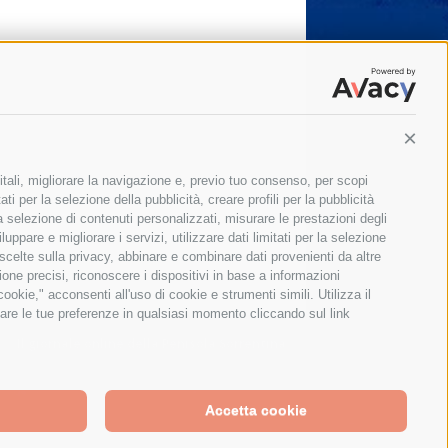
Conti
itali, migliorare la navigazione e, previo tuo consenso, per scopi
ti per la selezione della pubblicità, creare profili per la pubblicità
 la selezione di contenuti personalizzati, misurare le prestazioni degli
ppare e migliorare i servizi, utilizzare dati limitati per la selezione
 scelte sulla privacy, abbinare e combinare dati provenienti da altre
zione precisi, riconoscere i dispositivi in base a informazioni
okie," acconsenti all'uso di cookie e strumenti simili. Utilizza il
are le tue preferenze in qualsiasi momento cliccando sul link
Il giornale online della Penisola Sorrentina
Accetta cookie