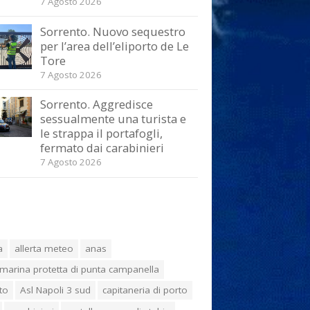
7 Agosto 2026
Sorrento. Nuovo sequestro
per l’area dell’eliporto de Le
Tore
7 Agosto 2026
Sorrento. Aggredisce
sessualmente una turista e
le strappa il portafogli,
fermato dai carabinieri
7 Agosto 2026
a
allerta meteo
anas
marina protetta di punta campanella
to
Asl Napoli 3 sud
capitaneria di porto