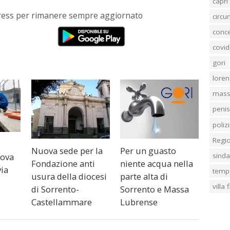
capri
Press per rimanere sempre aggiornato
circ
conc
covid
gori
loren
mass
penis
poliz
Regi
Nuova sede per la
Per un guasto
uova
sind
Fondazione anti
niente acqua nella
via
temp
usura della diocesi
parte alta di
villa
di Sorrento-
Sorrento e Massa
Castellammare
Lubrense