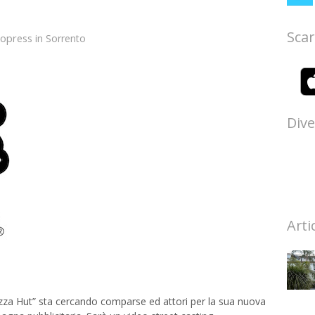
Scar
topress
in
Sorrento
Dive
Arti
a Hut” sta cercando comparse ed attori per la sua nuova