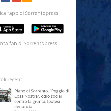
ica l’app di Sorrentopress
nta fan di Sorrentopress
coli recenti
Piano di Sorrento. “Peggio di
Cosa Nostra”, odio social
contro la giunta. Ipotesi
denuncia