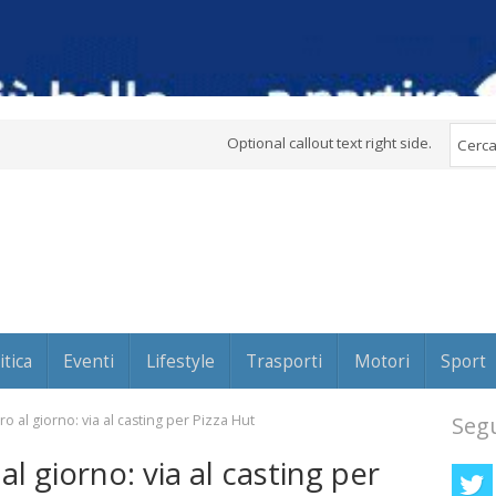
Optional callout text right side.
itica
Eventi
Lifestyle
Trasporti
Motori
Sport
 al giorno: via al casting per Pizza Hut
Segu
l giorno: via al casting per