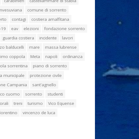
carabinieri
castellammare di stabia
umvesuviana
comune di sorrento
erto
contagi
costiera amalfitana
-19
eav
elezioni
fondazione sorrento
guardia costiera
incidente
lavori
zo balducelli
mare
massa lubrense
imo coppola
Meta
napoli
ordinanza
ola sorrentina
piano di sorrento
ia municipale
protezione civile
one Campania
sant'agnello
aco cuomo
sorrento
studenti
orali
treni
turismo
Vico Equense
 fiorentino
vincenzo de luca