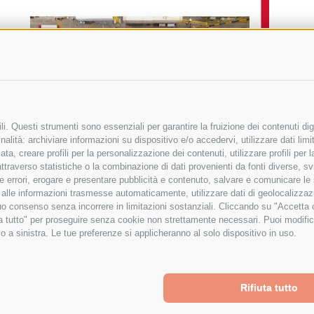
i. Questi strumenti sono essenziali per garantire la fruizione dei contenuti dig
alità: archiviare informazioni su dispositivo e/o accedervi, utilizzare dati limita
zata, creare profili per la personalizzazione dei contenuti, utilizzare profili per
raverso statistiche o la combinazione di dati provenienti da fonti diverse, svilu
ere errori, erogare e presentare pubblicità e contenuto, salvare e comunicare le
base alle informazioni trasmesse automaticamente, utilizzare dati di geolocalizza
tuo consenso senza incorrere in limitazioni sostanziali. Cliccando su "Accetta co
ta tutto" per proseguire senza cookie non strettamente necessari. Puoi modific
o a sinistra. Le tue preferenze si applicheranno al solo dispositivo in uso.
Rifiuta tutto