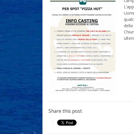
campa
L’app
Uomin
qualc
della
Chiun
ulter
Share this post