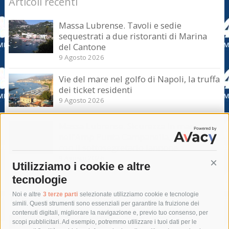
Articoli recenti
Massa Lubrense. Tavoli e sedie
sequestrati a due ristoranti di Marina
del Cantone
9 Agosto 2026
Vie del mare nel golfo di Napoli, la truffa
dei ticket residenti
9 Agosto 2026
Massa Lubrense. Sicurezza in mare
nell’Amp Punta Campanella, incontro
con il sottosegretario Iannone
9 Agosto 2026
Utilizziamo i cookie e altre
Cont
tecnologie
Tag
Noi e altre
3 terze parti
selezionate utilizziamo cookie e tecnologie
simili. Questi strumenti sono essenziali per garantire la fruizione dei
contenuti digitali, migliorare la navigazione e, previo tuo consenso, per
acqua
allerta meteo
anas
scopi pubblicitari. Ad esempio, potremmo utilizzare i tuoi dati per le