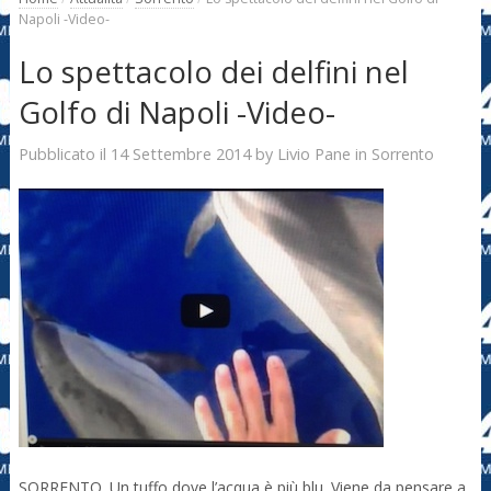
Napoli -Video-
Lo spettacolo dei delfini nel
Golfo di Napoli -Video-
14 Settembre 2014
Livio Pane
Pubblicato il
by
in
Sorrento
SORRENTO. Un tuffo dove l’acqua è più blu. Viene da pensare a