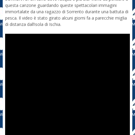
questa canzone guardando queste spettacolari immagini
immortalate da una ragazzo di Sorrento durante una battuta di
pesca. Il video è stato girato alcuni giorni fa a parecchie miglia
di distanza dall’isola di Ischia.