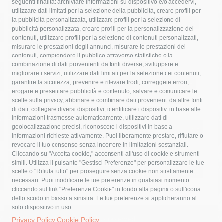
seguenti finalità: archiviare informazioni su dispositivo e/o accedervi,
area marina protetta di punta campanella
arresto
utilizzare dati limitati per la selezione della pubblicità, creare profili per
la pubblicità personalizzata, utilizzare profili per la selezione di
Asl Napoli 3 sud
capitaneria di porto
capri
carabinieri
pubblicità personalizzata, creare profili per la personalizzazione dei
castellammare di stabia
circumvesuviana
contenuti, utilizzare profili per la selezione di contenuti personalizzati,
misurare le prestazioni degli annunci, misurare le prestazioni dei
comune di sorrento
concerto
contagi
contenuti, comprendere il pubblico attraverso statistiche o la
combinazione di dati provenienti da fonti diverse, sviluppare e
costiera amalfitana
covid-19
eav
elezioni
migliorare i servizi, utilizzare dati limitati per la selezione dei contenuti,
fondazione sorrento
gori
guardia costiera
incidente
garantire la sicurezza, prevenire e rilevare frodi, correggere errori,
erogare e presentare pubblicità e contenuto, salvare e comunicare le
lavori
lorenzo balducelli
mare
massa lubrense
scelte sulla privacy, abbinare e combinare dati provenienti da altre fonti
di dati, collegare diversi dispositivi, identificare i dispositivi in base alle
massimo coppola
Meta
napoli
ordinanza
informazioni trasmesse automaticamente, utilizzare dati di
penisola sorrentina
piano di sorrento
polizia municipale
geolocalizzazione precisi, riconoscere i dispositivi in base a
informazioni richieste attivamente. Puoi liberamente prestare, rifiutare o
protezione civile
Regione Campania
sant'agnello
revocare il tuo consenso senza incorrere in limitazioni sostanziali.
Cliccando su "Accetta cookie," acconsenti all'uso di cookie e strumenti
sindaco cuomo
sorrento
studenti
temporali
treni
simili. Utilizza il pulsante "Gestisci Preferenze" per personalizzare le tue
turismo
Vico Equense
villa fiorentino
vincenzo de luca
scelte o "Rifiuta tutto" per proseguire senza cookie non strettamente
necessari. Puoi modificare le tue preferenze in qualsiasi momento
cliccando sul link "Preferenze Cookie" in fondo alla pagina o sull'icona
dello scudo in basso a sinistra. Le tue preferenze si applicheranno al
solo dispositivo in uso.
|
© 2015 SorrentoPress. All rights reserved.
Privacy Policy
Cookie Policy