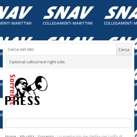
Optional callout text right side.
Home
/
Attualità
/
Sorrento
/
Lo spettacolo dei delfini nel Golfo di