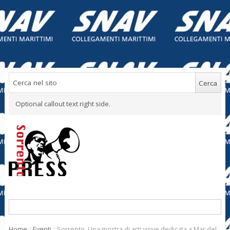
Optional callout text right side.
Home
/
Eventi
/
Sorrento. Una mostra di arti visive dedicata a Mar del