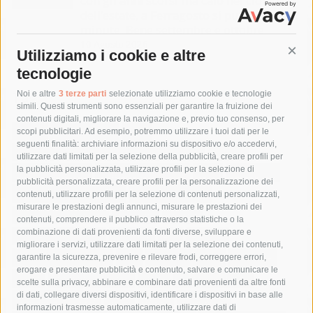
con gli anni scorsi ma calo nel clou
dell’estate, a Ferragosto si punta sul last
minute. Bene settembre e ottobre
10 Agosto 2026
Utilizziamo i cookie e altre
Cont
tecnologie
Tag
Noi e altre
3 terze parti
selezionate utilizziamo cookie e tecnologie
simili. Questi strumenti sono essenziali per garantire la fruizione dei
contenuti digitali, migliorare la navigazione e, previo tuo consenso, per
acqua
allerta meteo
anas
scopi pubblicitari. Ad esempio, potremmo utilizzare i tuoi dati per le
seguenti finalità: archiviare informazioni su dispositivo e/o accedervi,
area marina protetta di punta campanella
arresto
utilizzare dati limitati per la selezione della pubblicità, creare profili per
la pubblicità personalizzata, utilizzare profili per la selezione di
Asl Napoli 3 sud
capitaneria di porto
capri
carabinieri
pubblicità personalizzata, creare profili per la personalizzazione dei
castellammare di stabia
circumvesuviana
contenuti, utilizzare profili per la selezione di contenuti personalizzati,
misurare le prestazioni degli annunci, misurare le prestazioni dei
comune di sorrento
concerto
contagi
contenuti, comprendere il pubblico attraverso statistiche o la
combinazione di dati provenienti da fonti diverse, sviluppare e
costiera amalfitana
covid-19
eav
elezioni
migliorare i servizi, utilizzare dati limitati per la selezione dei contenuti,
fondazione sorrento
gori
guardia costiera
incidente
garantire la sicurezza, prevenire e rilevare frodi, correggere errori,
erogare e presentare pubblicità e contenuto, salvare e comunicare le
lavori
lorenzo balducelli
mare
massa lubrense
scelte sulla privacy, abbinare e combinare dati provenienti da altre fonti
di dati, collegare diversi dispositivi, identificare i dispositivi in base alle
massimo coppola
Meta
napoli
ordinanza
informazioni trasmesse automaticamente, utilizzare dati di