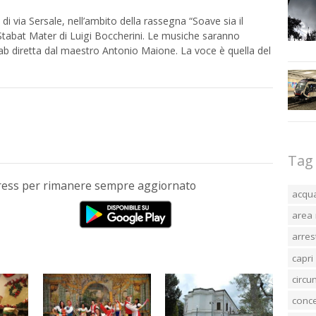
di via Sersale, nell’ambito della rassegna “Soave sia il
 Stabat Mater di Luigi Boccherini. Le musiche saranno
b diretta dal maestro Antonio Maione. La voce è quella del
Tag
Press per rimanere sempre aggiornato
acqu
area 
arres
capri
circ
conc