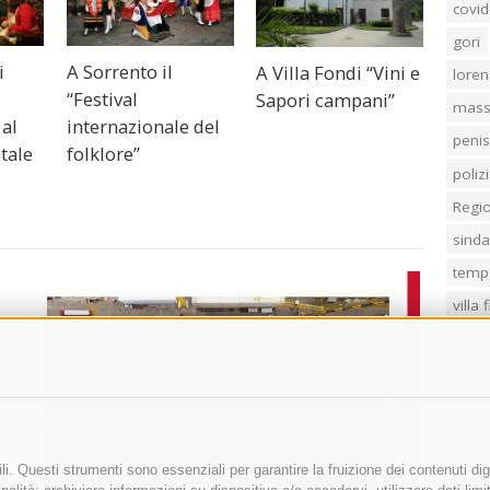
covid
gori
i
A Sorrento il
A Villa Fondi “Vini e
loren
“Festival
Sapori campani”
mass
al
internazionale del
penis
atale
folklore”
poliz
Regi
sind
temp
villa
i. Questi strumenti sono essenziali per garantire la fruizione dei contenuti dig