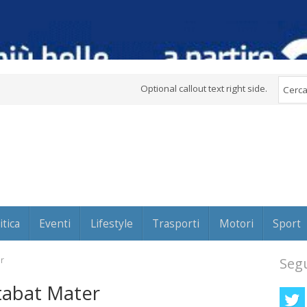
Optional callout text right side.
itica
Eventi
Lifestyle
Trasporti
Motori
Sport
r
Segu
Stabat Mater