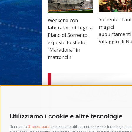
Sorrento. Tant
Weekend con
magici
laboratori di Lego a
appuntamenti 
Piano di Sorrento,
Villaggio di N
esposto lo stadio
“Maradona” in
mattoncini
Utilizziamo i cookie e altre tecnologie
Noi e altre
3 terze parti
selezionate utilizziamo cookie e tecnologie simil