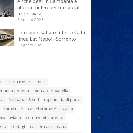
Anche oggi in Campania è
allerta meteo per temporali
improvvisi
6 Agosto 2026
Domani e sabato interrotta la
linea Eav Napoli-Sorrento
6 Agosto 2026
a
allerta meteo
anas
marina protetta di punta campanella
to
Asl Napoli 3 sud
capitaneria di porto
carabinieri
castellammare di stabia
umvesuviana
comune di sorrento
erto
contagi
costiera amalfitana