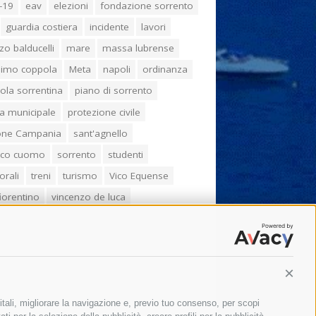
-19
eav
elezioni
fondazione sorrento
guardia costiera
incidente
lavori
zo balducelli
mare
massa lubrense
imo coppola
Meta
napoli
ordinanza
ola sorrentina
piano di sorrento
ia municipale
protezione civile
one Campania
sant'agnello
aco cuomo
sorrento
studenti
orali
treni
turismo
Vico Equense
 fiorentino
vincenzo de luca
Conti
itali, migliorare la navigazione e, previo tuo consenso, per scopi