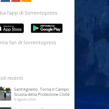
ica l’app di Sorrentopress
nta fan di Sorrentopress
coli recenti
Sant’Agnello. Torna il Campo
Scuola della Protezione Civile
6 Agosto 2026