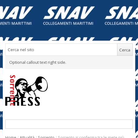
Optional callout text right side.
Home
/
Attualità
/
Sorrento
/
Sorrento si conferma tra le mete più