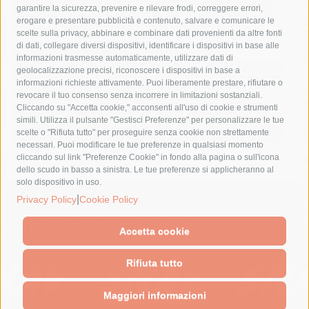
fondazione sorrento
gori
guardia costiera
incidente
garantire la sicurezza, prevenire e rilevare frodi, correggere errori,
erogare e presentare pubblicità e contenuto, salvare e comunicare le
lavori
lorenzo balducelli
mare
massa lubrense
scelte sulla privacy, abbinare e combinare dati provenienti da altre fonti
di dati, collegare diversi dispositivi, identificare i dispositivi in base alle
massimo coppola
Meta
napoli
ordinanza
informazioni trasmesse automaticamente, utilizzare dati di
penisola sorrentina
piano di sorrento
polizia municipale
geolocalizzazione precisi, riconoscere i dispositivi in base a
informazioni richieste attivamente. Puoi liberamente prestare, rifiutare o
protezione civile
Regione Campania
sant'agnello
revocare il tuo consenso senza incorrere in limitazioni sostanziali.
Cliccando su "Accetta cookie," acconsenti all'uso di cookie e strumenti
sindaco cuomo
sorrento
studenti
temporali
treni
simili. Utilizza il pulsante "Gestisci Preferenze" per personalizzare le tue
turismo
Vico Equense
villa fiorentino
vincenzo de luca
scelte o "Rifiuta tutto" per proseguire senza cookie non strettamente
necessari. Puoi modificare le tue preferenze in qualsiasi momento
cliccando sul link "Preferenze Cookie" in fondo alla pagina o sull'icona
dello scudo in basso a sinistra. Le tue preferenze si applicheranno al
solo dispositivo in uso.
© 2015 SorrentoPress. All rights reserved.
|
Privacy Policy
Cookie Policy
Il giornale online della Penisola Sorrentina
Privacy policy
-
Cookie Policy
Accetta cookie
Rifiuta tutto
Maggiori informazioni