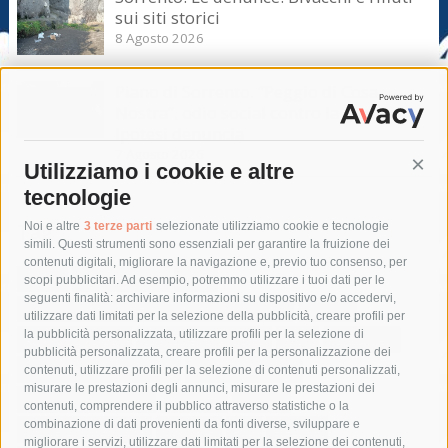
sui siti storici
8 Agosto 2026
Piano di Sorrento. “Peggio di Cosa
Nostra”, odio social contro la giunta.
Ipotesi denuncia
7 Agosto 2026
Utilizziamo i cookie e altre
Cont
tecnologie
Tag
Noi e altre
3 terze parti
selezionate utilizziamo cookie e tecnologie
simili. Questi strumenti sono essenziali per garantire la fruizione dei
contenuti digitali, migliorare la navigazione e, previo tuo consenso, per
acqua
allerta meteo
anas
scopi pubblicitari. Ad esempio, potremmo utilizzare i tuoi dati per le
seguenti finalità: archiviare informazioni su dispositivo e/o accedervi,
area marina protetta di punta campanella
arresto
utilizzare dati limitati per la selezione della pubblicità, creare profili per
la pubblicità personalizzata, utilizzare profili per la selezione di
Asl Napoli 3 sud
capitaneria di porto
capri
carabinieri
pubblicità personalizzata, creare profili per la personalizzazione dei
castellammare di stabia
circumvesuviana
contenuti, utilizzare profili per la selezione di contenuti personalizzati,
misurare le prestazioni degli annunci, misurare le prestazioni dei
comune di sorrento
concerto
contagi
contenuti, comprendere il pubblico attraverso statistiche o la
combinazione di dati provenienti da fonti diverse, sviluppare e
costiera amalfitana
covid-19
eav
elezioni
migliorare i servizi, utilizzare dati limitati per la selezione dei contenuti,