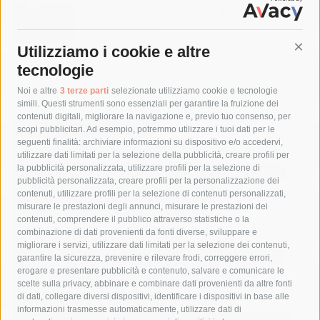
Sant’Agnello. Serata evento nel ricordo
di Lucio Dalla
7 Agosto 2026
Utilizziamo i cookie e altre
Cont
tecnologie
Tag
Noi e altre
3 terze parti
selezionate utilizziamo cookie e tecnologie
simili. Questi strumenti sono essenziali per garantire la fruizione dei
contenuti digitali, migliorare la navigazione e, previo tuo consenso, per
acqua
allerta meteo
anas
scopi pubblicitari. Ad esempio, potremmo utilizzare i tuoi dati per le
seguenti finalità: archiviare informazioni su dispositivo e/o accedervi,
area marina protetta di punta campanella
arresto
utilizzare dati limitati per la selezione della pubblicità, creare profili per
la pubblicità personalizzata, utilizzare profili per la selezione di
Asl Napoli 3 sud
capitaneria di porto
capri
carabinieri
pubblicità personalizzata, creare profili per la personalizzazione dei
castellammare di stabia
circumvesuviana
contenuti, utilizzare profili per la selezione di contenuti personalizzati,
misurare le prestazioni degli annunci, misurare le prestazioni dei
comune di sorrento
concerto
contagi
contenuti, comprendere il pubblico attraverso statistiche o la
combinazione di dati provenienti da fonti diverse, sviluppare e
costiera amalfitana
covid-19
eav
elezioni
migliorare i servizi, utilizzare dati limitati per la selezione dei contenuti,
fondazione sorrento
gori
guardia costiera
incidente
garantire la sicurezza, prevenire e rilevare frodi, correggere errori,
erogare e presentare pubblicità e contenuto, salvare e comunicare le
lavori
lorenzo balducelli
mare
massa lubrense
scelte sulla privacy, abbinare e combinare dati provenienti da altre fonti
di dati, collegare diversi dispositivi, identificare i dispositivi in base alle
massimo coppola
Meta
napoli
ordinanza
informazioni trasmesse automaticamente, utilizzare dati di