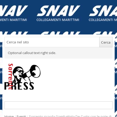
Optional callout text right side.
Home
/
Eventi
/
Sorrento ricorda Giambattista De Curtis con le note di