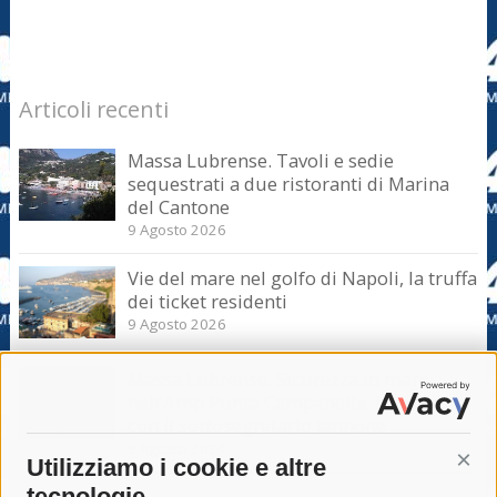
Articoli recenti
Massa Lubrense. Tavoli e sedie
sequestrati a due ristoranti di Marina
del Cantone
9 Agosto 2026
Vie del mare nel golfo di Napoli, la truffa
dei ticket residenti
9 Agosto 2026
Massa Lubrense. Sicurezza in mare
nell’Amp Punta Campanella, incontro
con il sottosegretario Iannone
9 Agosto 2026
Utilizziamo i cookie e altre
Cont
tecnologie