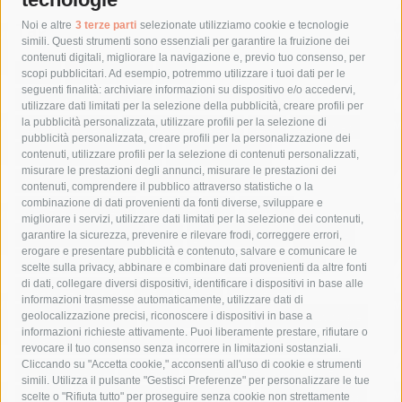
Tag
Noi e altre
3 terze parti
selezionate utilizziamo cookie e tecnologie
simili. Questi strumenti sono essenziali per garantire la fruizione dei
contenuti digitali, migliorare la navigazione e, previo tuo consenso, per
acqua
allerta meteo
anas
scopi pubblicitari. Ad esempio, potremmo utilizzare i tuoi dati per le
seguenti finalità: archiviare informazioni su dispositivo e/o accedervi,
area marina protetta di punta campanella
arresto
utilizzare dati limitati per la selezione della pubblicità, creare profili per
la pubblicità personalizzata, utilizzare profili per la selezione di
Asl Napoli 3 sud
capitaneria di porto
capri
carabinieri
pubblicità personalizzata, creare profili per la personalizzazione dei
castellammare di stabia
circumvesuviana
contenuti, utilizzare profili per la selezione di contenuti personalizzati,
misurare le prestazioni degli annunci, misurare le prestazioni dei
comune di sorrento
concerto
contagi
contenuti, comprendere il pubblico attraverso statistiche o la
combinazione di dati provenienti da fonti diverse, sviluppare e
costiera amalfitana
covid-19
eav
elezioni
migliorare i servizi, utilizzare dati limitati per la selezione dei contenuti,
fondazione sorrento
gori
guardia costiera
incidente
garantire la sicurezza, prevenire e rilevare frodi, correggere errori,
erogare e presentare pubblicità e contenuto, salvare e comunicare le
lavori
lorenzo balducelli
mare
massa lubrense
scelte sulla privacy, abbinare e combinare dati provenienti da altre fonti
di dati, collegare diversi dispositivi, identificare i dispositivi in base alle
massimo coppola
Meta
napoli
ordinanza
informazioni trasmesse automaticamente, utilizzare dati di
penisola sorrentina
piano di sorrento
polizia municipale
geolocalizzazione precisi, riconoscere i dispositivi in base a
informazioni richieste attivamente. Puoi liberamente prestare, rifiutare o
protezione civile
Regione Campania
sant'agnello
revocare il tuo consenso senza incorrere in limitazioni sostanziali.
Cliccando su "Accetta cookie," acconsenti all'uso di cookie e strumenti
sindaco cuomo
sorrento
studenti
temporali
treni
simili. Utilizza il pulsante "Gestisci Preferenze" per personalizzare le tue
turismo
Vico Equense
villa fiorentino
vincenzo de luca
scelte o "Rifiuta tutto" per proseguire senza cookie non strettamente