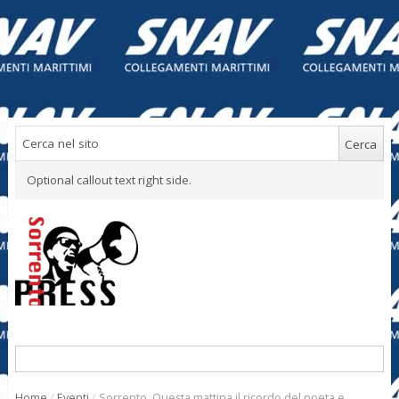
Optional callout text right side.
Home
/
Eventi
/
Sorrento. Questa mattina il ricordo del poeta e