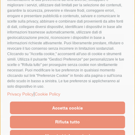
costiera amalfitana
covid-19
eav
elezioni
migliorare i servizi, utilizzare dati limitati per la selezione dei contenuti,
fondazione sorrento
gori
guardia costiera
incidente
garantire la sicurezza, prevenire e rilevare frodi, correggere errori,
erogare e presentare pubblicità e contenuto, salvare e comunicare le
lavori
lorenzo balducelli
mare
massa lubrense
scelte sulla privacy, abbinare e combinare dati provenienti da altre fonti
di dati, collegare diversi dispositivi, identificare i dispositivi in base alle
massimo coppola
Meta
napoli
ordinanza
informazioni trasmesse automaticamente, utilizzare dati di
penisola sorrentina
piano di sorrento
polizia municipale
geolocalizzazione precisi, riconoscere i dispositivi in base a
informazioni richieste attivamente. Puoi liberamente prestare, rifiutare o
protezione civile
Regione Campania
sant'agnello
revocare il tuo consenso senza incorrere in limitazioni sostanziali.
Cliccando su "Accetta cookie," acconsenti all'uso di cookie e strumenti
sindaco cuomo
sorrento
studenti
temporali
treni
simili. Utilizza il pulsante "Gestisci Preferenze" per personalizzare le tue
turismo
Vico Equense
villa fiorentino
vincenzo de luca
scelte o "Rifiuta tutto" per proseguire senza cookie non strettamente
necessari. Puoi modificare le tue preferenze in qualsiasi momento
cliccando sul link "Preferenze Cookie" in fondo alla pagina o sull'icona
dello scudo in basso a sinistra. Le tue preferenze si applicheranno al
solo dispositivo in uso.
|
© 2015 SorrentoPress. All rights reserved.
Privacy Policy
Cookie Policy
Il giornale online della Penisola Sorrentina
Privacy policy
-
Cookie Policy
Accetta cookie
Rifiuta tutto