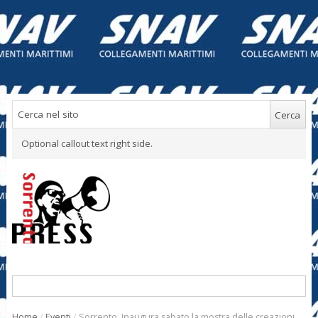
Optional callout text right side.
Home
/
Eventi
/
Sorrento. Inaugura sabato la mostra delle creazioni