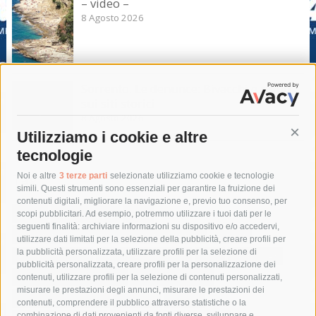
– video –
8 Agosto 2026
Sorrento. Le denunce: Bivacchi e rifiuti
sui siti storici
8 Agosto 2026
Utilizziamo i cookie e altre
Cont
tecnologie
Tag
Noi e altre
3 terze parti
selezionate utilizziamo cookie e tecnologie
simili. Questi strumenti sono essenziali per garantire la fruizione dei
contenuti digitali, migliorare la navigazione e, previo tuo consenso, per
acqua
allerta meteo
anas
scopi pubblicitari. Ad esempio, potremmo utilizzare i tuoi dati per le
seguenti finalità: archiviare informazioni su dispositivo e/o accedervi,
area marina protetta di punta campanella
arresto
utilizzare dati limitati per la selezione della pubblicità, creare profili per
la pubblicità personalizzata, utilizzare profili per la selezione di
Asl Napoli 3 sud
capitaneria di porto
capri
carabinieri
pubblicità personalizzata, creare profili per la personalizzazione dei
castellammare di stabia
circumvesuviana
contenuti, utilizzare profili per la selezione di contenuti personalizzati,
misurare le prestazioni degli annunci, misurare le prestazioni dei
comune di sorrento
concerto
contagi
contenuti, comprendere il pubblico attraverso statistiche o la
combinazione di dati provenienti da fonti diverse, sviluppare e