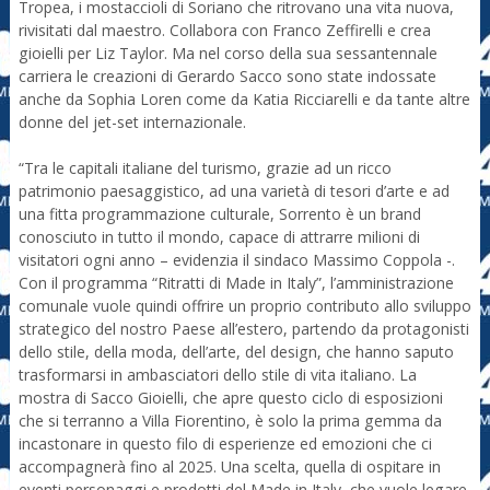
Tropea, i mostaccioli di Soriano che ritrovano una vita nuova,
rivisitati dal maestro. Collabora con Franco Zeffirelli e crea
gioielli per Liz Taylor. Ma nel corso della sua sessantennale
carriera le creazioni di Gerardo Sacco sono state indossate
anche da Sophia Loren come da Katia Ricciarelli e da tante altre
donne del jet-set internazionale.
“Tra le capitali italiane del turismo, grazie ad un ricco
patrimonio paesaggistico, ad una varietà di tesori d’arte e ad
una fitta programmazione culturale, Sorrento è un brand
conosciuto in tutto il mondo, capace di attrarre milioni di
visitatori ogni anno – evidenzia il sindaco Massimo Coppola -.
Con il programma “Ritratti di Made in Italy”, l’amministrazione
comunale vuole quindi offrire un proprio contributo allo sviluppo
strategico del nostro Paese all’estero, partendo da protagonisti
dello stile, della moda, dell’arte, del design, che hanno saputo
trasformarsi in ambasciatori dello stile di vita italiano. La
mostra di Sacco Gioielli, che apre questo ciclo di esposizioni
che si terranno a Villa Fiorentino, è solo la prima gemma da
incastonare in questo filo di esperienze ed emozioni che ci
accompagnerà fino al 2025. Una scelta, quella di ospitare in
eventi personaggi e prodotti del Made in Italy, che vuole legare