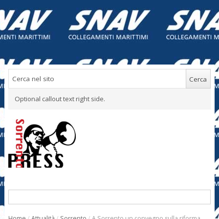
Optional callout text right side.
Home
/
Attualità
/
Sorrento
/
A Sorrento un convegno sulla riforma