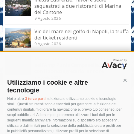
sequestrati a due ristoranti di Marina
del Cantone
9 Agosto 2026
Vie del mare nel golfo di Napoli, la truffa
dei ticket residenti
9 Agosto 2026
Massa Lubrense. Sicurezza in mare
nell’Amp Punta Campanella, incontro
con il sottosegretario Iannone
9 Agosto 2026
Utilizziamo i cookie e altre
Cont
tecnologie
Tag
Noi e altre
3 terze parti
selezionate utilizziamo cookie e tecnologie
simili. Questi strumenti sono essenziali per garantire la fruizione dei
contenuti digitali, migliorare la navigazione e, previo tuo consenso, per
acqua
allerta meteo
anas
scopi pubblicitari. Ad esempio, potremmo utilizzare i tuoi dati per le
seguenti finalità: archiviare informazioni su dispositivo e/o accedervi,
area marina protetta di punta campanella
arresto
utilizzare dati limitati per la selezione della pubblicità, creare profili per
la pubblicità personalizzata, utilizzare profili per la selezione di
Asl Napoli 3 sud
capitaneria di porto
capri
carabinieri