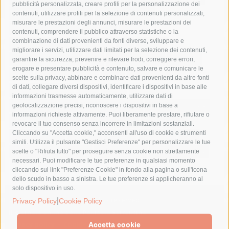
pubblicità personalizzata, creare profili per la personalizzazione dei
castellammare di stabia
circumvesuviana
contenuti, utilizzare profili per la selezione di contenuti personalizzati,
misurare le prestazioni degli annunci, misurare le prestazioni dei
comune di sorrento
concerto
contagi
contenuti, comprendere il pubblico attraverso statistiche o la
combinazione di dati provenienti da fonti diverse, sviluppare e
costiera amalfitana
covid-19
eav
elezioni
migliorare i servizi, utilizzare dati limitati per la selezione dei contenuti,
fondazione sorrento
gori
guardia costiera
incidente
garantire la sicurezza, prevenire e rilevare frodi, correggere errori,
erogare e presentare pubblicità e contenuto, salvare e comunicare le
lavori
lorenzo balducelli
mare
massa lubrense
scelte sulla privacy, abbinare e combinare dati provenienti da altre fonti
di dati, collegare diversi dispositivi, identificare i dispositivi in base alle
massimo coppola
Meta
napoli
ordinanza
informazioni trasmesse automaticamente, utilizzare dati di
penisola sorrentina
piano di sorrento
polizia municipale
geolocalizzazione precisi, riconoscere i dispositivi in base a
informazioni richieste attivamente. Puoi liberamente prestare, rifiutare o
protezione civile
Regione Campania
sant'agnello
revocare il tuo consenso senza incorrere in limitazioni sostanziali.
Cliccando su "Accetta cookie," acconsenti all'uso di cookie e strumenti
sindaco cuomo
sorrento
studenti
temporali
treni
simili. Utilizza il pulsante "Gestisci Preferenze" per personalizzare le tue
turismo
Vico Equense
villa fiorentino
vincenzo de luca
scelte o "Rifiuta tutto" per proseguire senza cookie non strettamente
necessari. Puoi modificare le tue preferenze in qualsiasi momento
cliccando sul link "Preferenze Cookie" in fondo alla pagina o sull'icona
dello scudo in basso a sinistra. Le tue preferenze si applicheranno al
solo dispositivo in uso.
© 2015 SorrentoPress. All rights reserved.
|
Privacy Policy
Cookie Policy
Il giornale online della Penisola Sorrentina
Privacy policy
-
Cookie Policy
Accetta cookie