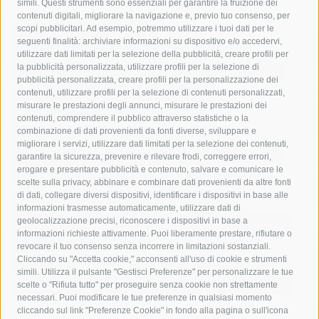
simili. Questi strumenti sono essenziali per garantire la fruizione dei
contenuti digitali, migliorare la navigazione e, previo tuo consenso, per
acqua
allerta meteo
anas
scopi pubblicitari. Ad esempio, potremmo utilizzare i tuoi dati per le
seguenti finalità: archiviare informazioni su dispositivo e/o accedervi,
area marina protetta di punta campanella
arresto
utilizzare dati limitati per la selezione della pubblicità, creare profili per
la pubblicità personalizzata, utilizzare profili per la selezione di
Asl Napoli 3 sud
capitaneria di porto
capri
carabinieri
pubblicità personalizzata, creare profili per la personalizzazione dei
castellammare di stabia
circumvesuviana
contenuti, utilizzare profili per la selezione di contenuti personalizzati,
misurare le prestazioni degli annunci, misurare le prestazioni dei
comune di sorrento
concerto
contagi
contenuti, comprendere il pubblico attraverso statistiche o la
combinazione di dati provenienti da fonti diverse, sviluppare e
costiera amalfitana
covid-19
eav
elezioni
migliorare i servizi, utilizzare dati limitati per la selezione dei contenuti,
fondazione sorrento
gori
guardia costiera
incidente
garantire la sicurezza, prevenire e rilevare frodi, correggere errori,
erogare e presentare pubblicità e contenuto, salvare e comunicare le
lavori
lorenzo balducelli
mare
massa lubrense
scelte sulla privacy, abbinare e combinare dati provenienti da altre fonti
di dati, collegare diversi dispositivi, identificare i dispositivi in base alle
massimo coppola
Meta
napoli
ordinanza
informazioni trasmesse automaticamente, utilizzare dati di
penisola sorrentina
piano di sorrento
polizia municipale
geolocalizzazione precisi, riconoscere i dispositivi in base a
informazioni richieste attivamente. Puoi liberamente prestare, rifiutare o
protezione civile
Regione Campania
sant'agnello
revocare il tuo consenso senza incorrere in limitazioni sostanziali.
Cliccando su "Accetta cookie," acconsenti all'uso di cookie e strumenti
sindaco cuomo
sorrento
studenti
temporali
treni
simili. Utilizza il pulsante "Gestisci Preferenze" per personalizzare le tue
turismo
Vico Equense
villa fiorentino
vincenzo de luca
scelte o "Rifiuta tutto" per proseguire senza cookie non strettamente
necessari. Puoi modificare le tue preferenze in qualsiasi momento
cliccando sul link "Preferenze Cookie" in fondo alla pagina o sull'icona