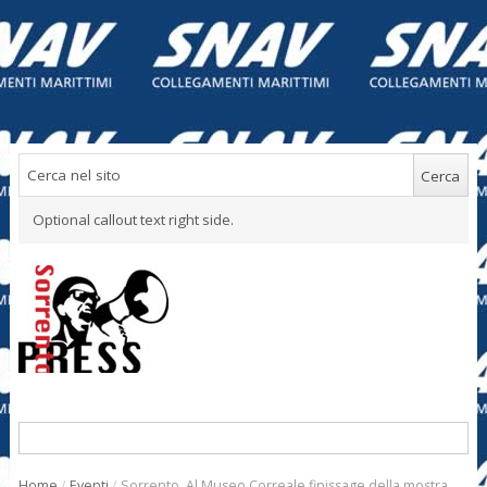
Optional callout text right side.
Home
/
Eventi
/
Sorrento. Al Museo Correale finissage della mostra