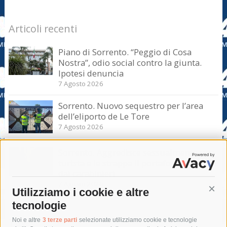
Articoli recenti
Piano di Sorrento. “Peggio di Cosa
Nostra”, odio social contro la giunta.
Ipotesi denuncia
7 Agosto 2026
Sorrento. Nuovo sequestro per l’area
dell’eliporto de Le Tore
7 Agosto 2026
Sorrento. Aggredisce sessualmente una
turista e le strappa il portafogli, fermato
dai carabinieri
7 Agosto 2026
Utilizziamo i cookie e altre
Cont
tecnologie
Tag
Noi e altre
3 terze parti
selezionate utilizziamo cookie e tecnologie