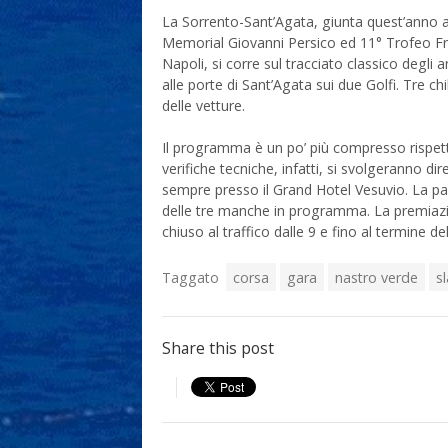
La Sorrento-Sant’Agata, giunta quest’anno a
Memorial Giovanni Persico ed 11° Trofeo F
Napoli, si corre sul tracciato classico degli 
alle porte di Sant’Agata sui due Golfi. Tre ch
delle vetture.
Il programma è un po’ più compresso rispett
verifiche tecniche, infatti, si svolgeranno d
sempre presso il Grand Hotel Vesuvio. La par
delle tre manche in programma. La premiazio
chiuso al traffico dalle 9 e fino al termine de
Taggato
corsa
gara
nastro verde
s
Share this post