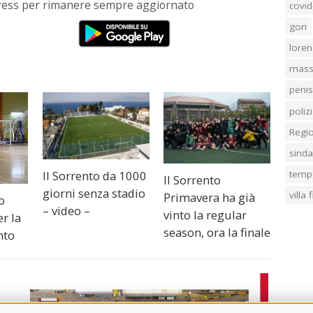
Press per rimanere sempre aggiornato
covid
gori
loren
mass
penis
poliz
Regi
sind
Il Sorrento da 1000
temp
Il Sorrento
giorni senza stadio
villa
Primavera ha già
o
– video –
vinto la regular
er la
season, ora la finale
nto