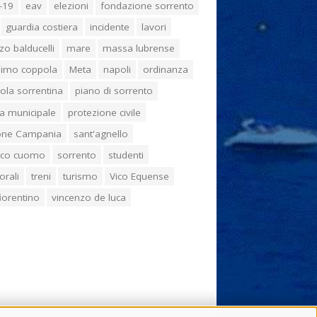
-19
eav
elezioni
fondazione sorrento
guardia costiera
incidente
lavori
zo balducelli
mare
massa lubrense
imo coppola
Meta
napoli
ordinanza
ola sorrentina
piano di sorrento
ia municipale
protezione civile
one Campania
sant'agnello
aco cuomo
sorrento
studenti
orali
treni
turismo
Vico Equense
 fiorentino
vincenzo de luca