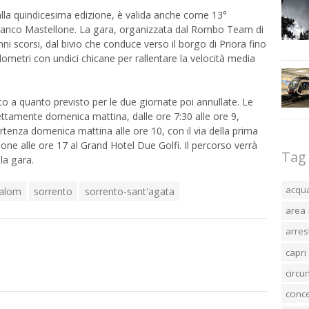
lla quindicesima edizione, è valida anche come 13°
ranco Mastellone. La gara, organizzata dal Rombo Team di
anni scorsi, dal bivio che conduce verso il borgo di Priora fino
ilometri con undici chicane per rallentare la velocità media
o a quanto previsto per le due giornate poi annullate. Le
irettamente domenica mattina, dalle ore 7:30 alle ore 9,
tenza domenica mattina alle ore 10, con il via della prima
ne alle ore 17 al Grand Hotel Due Golfi. Il percorso verrà
Tag
lla gara.
acqu
lalom
sorrento
sorrento-sant'agata
area 
arres
capri
circ
conc