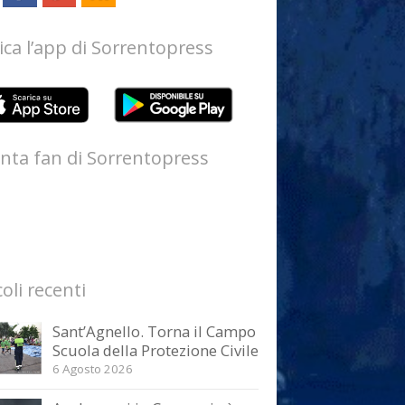
ica l’app di Sorrentopress
nta fan di Sorrentopress
coli recenti
Sant’Agnello. Torna il Campo
Scuola della Protezione Civile
6 Agosto 2026