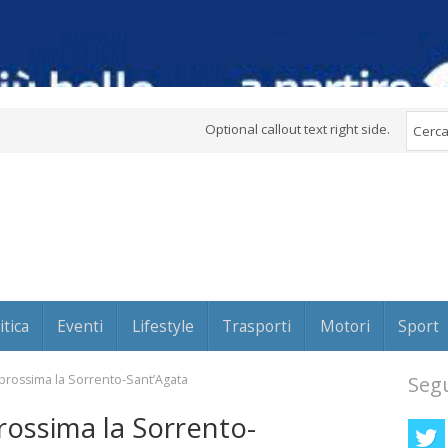
Optional callout text right side.
itica
Eventi
Lifestyle
Trasporti
Motori
Sport
prossima la Sorrento-Sant’Agata
Segu
rossima la Sorrento-