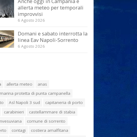
Anche oggi in Campania è
allerta meteo per temporali
improvvisi
6 Agosto 2026
Domani e sabato interrotta la
linea Eav Napoli-Sorrento
6 Agosto 2026
a
allerta meteo
anas
marina protetta di punta campanella
to
Asl Napoli 3 sud
capitaneria di porto
carabinieri
castellammare di stabia
umvesuviana
comune di sorrento
erto
contagi
costiera amalfitana