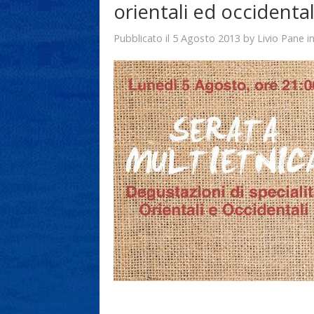
orientali ed occidental
5 Agosto 2013
Livio Pane
Pubblicato il
by
i