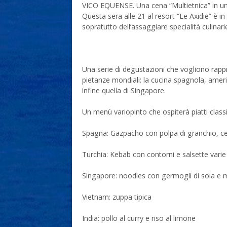
VICO EQUENSE. Una cena “Multietnica” in uno 
Questa sera alle 21 al resort “Le Axidie” è
sopratutto dell’assaggiare specialità culin
Una serie di degustazioni che vogliono rappre
pietanze mondiali: la cucina spagnola, ameri
infine quella di Singapore.
Un menù variopinto che ospiterà piatti classi
Spagna: Gazpacho con polpa di granchio, cetr
Turchia: Kebab con contorni e salsette varie
Singapore: noodles con germogli di soia e 
Vietnam: zuppa tipica
India: pollo al curry e riso al limone