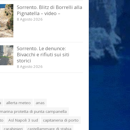
Sorrento. Blitz di Borrelli alla
Pignatella – video –
8 Agosto 2026
Sorrento. Le denunce:
Bivacchi e rifiuti sui siti
storici
8 Agosto 2026
a
allerta meteo
anas
marina protetta di punta campanella
to
Asl Napoli 3 sud
capitaneria di porto
carabinieri
castellammare di stabia