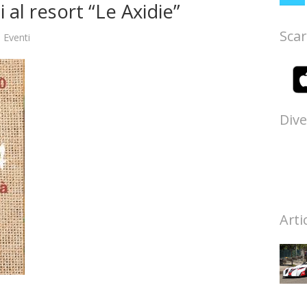
i al resort “Le Axidie”
Scar
n
Eventi
Dive
Arti