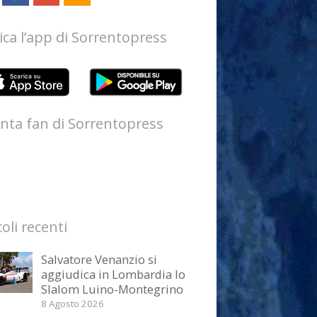
ica l’app di Sorrentopress
nta fan di Sorrentopress
coli recenti
Salvatore Venanzio si
aggiudica in Lombardia lo
Slalom Luino-Montegrino
8 Agosto 2026