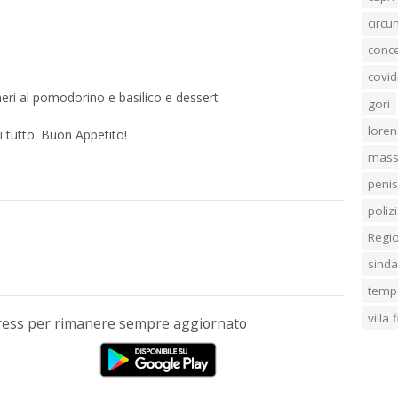
circ
conc
covid
heri al pomodorino e basilico e dessert
gori
loren
 tutto. Buon Appetito!
mass
penis
poliz
Regi
sind
temp
villa
Press per rimanere sempre aggiornato