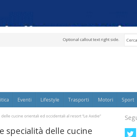
Optional callout text right side.
itica
Eventi
Lifestyle
Trasporti
Motori
Sport
à delle cucine orientali ed occidentali al resort “Le Axidie”
Segu
e specialità delle cucine