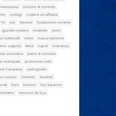
umvesuviana
comune di sorrento
erto
contagi
costiera amalfitana
-19
eav
elezioni
fondazione sorrento
guardia costiera
incidente
lavori
zo balducelli
mare
massa lubrense
imo coppola
Meta
napoli
ordinanza
ola sorrentina
piano di sorrento
ia municipale
protezione civile
one Campania
sant'agnello
aco cuomo
sorrento
studenti
orali
treni
turismo
Vico Equense
 fiorentino
vincenzo de luca