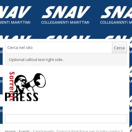
Optional callout text right side.
Home
/
Eventi
/
Sant’Agnello. Torna la Pink Race per la lotta contro il