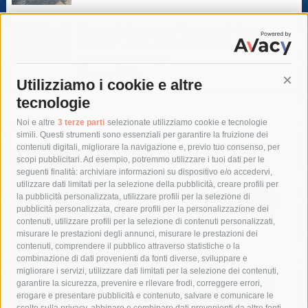
Piano di Sorrento. “Peggio di Cosa
Nostra”, odio social contro la giunta.
Ipotesi denuncia
7 Agosto 2026
Utilizziamo i cookie e altre
Cont
tecnologie
Tag
Noi e altre
3 terze parti
selezionate utilizziamo cookie e tecnologie
simili. Questi strumenti sono essenziali per garantire la fruizione dei
contenuti digitali, migliorare la navigazione e, previo tuo consenso, per
acqua
allerta meteo
anas
scopi pubblicitari. Ad esempio, potremmo utilizzare i tuoi dati per le
seguenti finalità: archiviare informazioni su dispositivo e/o accedervi,
area marina protetta di punta campanella
arresto
utilizzare dati limitati per la selezione della pubblicità, creare profili per
la pubblicità personalizzata, utilizzare profili per la selezione di
Asl Napoli 3 sud
capitaneria di porto
capri
carabinieri
pubblicità personalizzata, creare profili per la personalizzazione dei
castellammare di stabia
circumvesuviana
contenuti, utilizzare profili per la selezione di contenuti personalizzati,
misurare le prestazioni degli annunci, misurare le prestazioni dei
comune di sorrento
concerto
contagi
contenuti, comprendere il pubblico attraverso statistiche o la
combinazione di dati provenienti da fonti diverse, sviluppare e
costiera amalfitana
covid-19
eav
elezioni
migliorare i servizi, utilizzare dati limitati per la selezione dei contenuti,
fondazione sorrento
gori
guardia costiera
incidente
garantire la sicurezza, prevenire e rilevare frodi, correggere errori,
erogare e presentare pubblicità e contenuto, salvare e comunicare le
lavori
lorenzo balducelli
mare
massa lubrense
scelte sulla privacy, abbinare e combinare dati provenienti da altre fonti