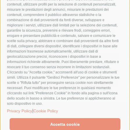
castellammare di stabia
circumvesuviana
contenuti, utilizzare profili per la selezione di contenuti personalizzati,
misurare le prestazioni degli annunci, misurare le prestazioni dei
comune di sorrento
concerto
contagi
contenuti, comprendere il pubblico attraverso statistiche o la
combinazione di dati provenienti da fonti diverse, sviluppare e
costiera amalfitana
covid-19
eav
elezioni
migliorare i servizi, utilizzare dati limitati per la selezione dei contenuti,
fondazione sorrento
gori
guardia costiera
incidente
garantire la sicurezza, prevenire e rilevare frodi, correggere errori,
erogare e presentare pubblicità e contenuto, salvare e comunicare le
lavori
lorenzo balducelli
mare
massa lubrense
scelte sulla privacy, abbinare e combinare dati provenienti da altre fonti
di dati, collegare diversi dispositivi, identificare i dispositivi in base alle
massimo coppola
Meta
napoli
ordinanza
informazioni trasmesse automaticamente, utilizzare dati di
penisola sorrentina
piano di sorrento
polizia municipale
geolocalizzazione precisi, riconoscere i dispositivi in base a
informazioni richieste attivamente. Puoi liberamente prestare, rifiutare o
protezione civile
Regione Campania
sant'agnello
revocare il tuo consenso senza incorrere in limitazioni sostanziali.
Cliccando su "Accetta cookie," acconsenti all'uso di cookie e strumenti
sindaco cuomo
sorrento
studenti
temporali
treni
simili. Utilizza il pulsante "Gestisci Preferenze" per personalizzare le tue
turismo
Vico Equense
villa fiorentino
vincenzo de luca
scelte o "Rifiuta tutto" per proseguire senza cookie non strettamente
necessari. Puoi modificare le tue preferenze in qualsiasi momento
cliccando sul link "Preferenze Cookie" in fondo alla pagina o sull'icona
dello scudo in basso a sinistra. Le tue preferenze si applicheranno al
solo dispositivo in uso.
|
© 2015 SorrentoPress. All rights reserved.
Privacy Policy
Cookie Policy
Il giornale online della Penisola Sorrentina
Privacy policy
-
Cookie Policy
Accetta cookie