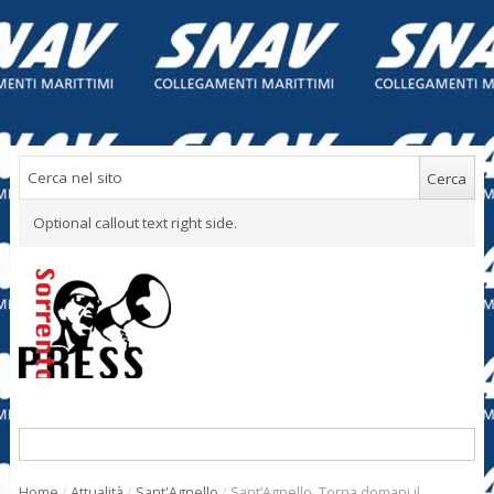
Optional callout text right side.
Home
/
Attualità
/
Sant'Agnello
/
Sant’Agnello. Torna domani il