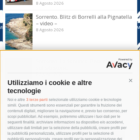
8 Agosto 2026
Sorrento. Blitz di Borrelli alla Pignatella
– video –
8 Agosto 2026
Sorrento. Le denunce: Bivacchi e rifiuti
sui siti storici
8 Agosto 2026
Utilizziamo i cookie e altre
Cont
tecnologie
Tag
Noi e altre
3 terze parti
selezionate utilizziamo cookie e tecnologie
simili. Questi strumenti sono essenziali per garantire la fruizione dei
contenuti digitali, migliorare la navigazione e, previo tuo consenso, per
acqua
allerta meteo
anas
scopi pubblicitari. Ad esempio, potremmo utilizzare i tuoi dati per le
seguenti finalità: archiviare informazioni su dispositivo e/o accedervi,
area marina protetta di punta campanella
arresto
utilizzare dati limitati per la selezione della pubblicità, creare profili per
la pubblicità personalizzata, utilizzare profili per la selezione di
Asl Napoli 3 sud
capitaneria di porto
capri
carabinieri
pubblicità personalizzata, creare profili per la personalizzazione dei