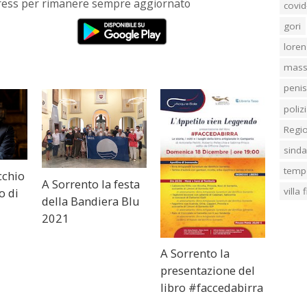
Press per rimanere sempre aggiornato
covid
gori
loren
mass
penis
poliz
Regi
sind
temp
cchio
A Sorrento la festa
villa
o di
della Bandiera Blu
2021
A Sorrento la
presentazione del
libro #faccedabirra