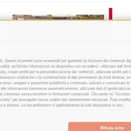
i. Questi strumenti sono essenziali per garantire la fruizione dei contenuti dig
alità: archiviare informazioni su dispositivo e/o accedervi, utilizzare dati limita
zata, creare profili per la personalizzazione dei contenuti, utilizzare profili per
raverso statistiche o la combinazione di dati provenienti da fonti diverse, svilu
ere errori, erogare e presentare pubblicità e contenuto, salvare e comunicare le
base alle informazioni trasmesse automaticamente, utilizzare dati di geolocalizza
tuo consenso senza incorrere in limitazioni sostanziali. Cliccando su "Accetta co
ta tutto" per proseguire senza cookie non strettamente necessari. Puoi modific
o a sinistra. Le tue preferenze si applicheranno al solo dispositivo in uso.
Rifiuta tutto