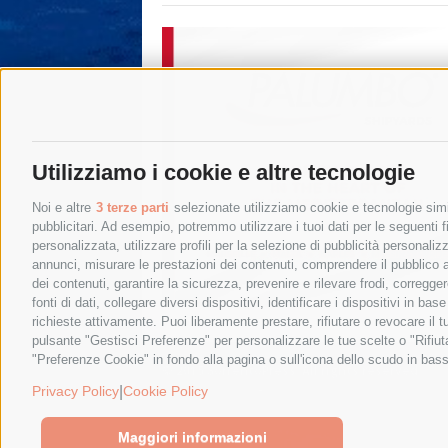
Utilizziamo i cookie e altre tecnologie
Noi e altre
3 terze parti
selezionate utilizziamo cookie e tecnologie simil
pubblicitari. Ad esempio, potremmo utilizzare i tuoi dati per le seguenti fin
personalizzata, utilizzare profili per la selezione di pubblicità personaliz
annunci, misurare le prestazioni dei contenuti, comprendere il pubblico att
dei contenuti, garantire la sicurezza, prevenire e rilevare frodi, corregg
fonti di dati, collegare diversi dispositivi, identificare i dispositivi in 
richieste attivamente. Puoi liberamente prestare, rifiutare o revocare il 
pulsante "Gestisci Preferenze" per personalizzare le tue scelte o "Rifiu
"Preferenze Cookie" in fondo alla pagina o sull'icona dello scudo in bass
© 2015 SorrentoPress. All rights reserved.
Privacy policy
-
Cookie Policy
|
Privacy Policy
Cookie Policy
Maggiori informazioni