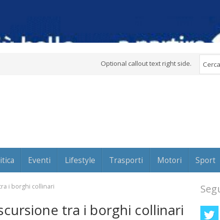
Optional callout text right side.
itica
Eventi
Lifestyle
Trasporti
Motori
Sport
a i borghi collinari
Segu
cursione tra i borghi collinari