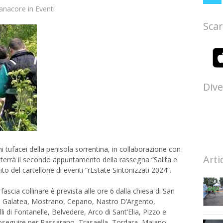
anacore
in
Eventi
Scar
Dive
ni tufacei della penisola sorrentina, in collaborazione con
Arti
 terrà il secondo appuntamento della rassegna “Salita e
to del cartellone di eventi “rEstate Sintonizzati 2024”.
fascia collinare è prevista alle ore 6 dalla chiesa di San
o, Galatea, Mostrano, Cepano, Nastro D’Argento,
i di Fontanelle, Belvedere, Arco di Sant’Elia, Pizzo e
r proseguire per Passarano, Trasaella, Tordara, Maiano.