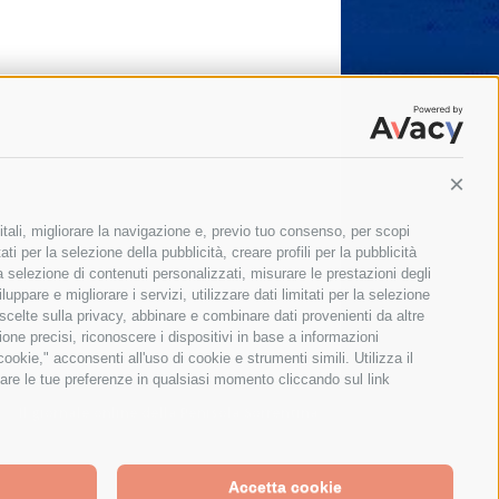
Conti
itali, migliorare la navigazione e, previo tuo consenso, per scopi
ti per la selezione della pubblicità, creare profili per la pubblicità
 la selezione di contenuti personalizzati, misurare le prestazioni degli
ppare e migliorare i servizi, utilizzare dati limitati per la selezione
 scelte sulla privacy, abbinare e combinare dati provenienti da altre
zione precisi, riconoscere i dispositivi in base a informazioni
okie," acconsenti all'uso di cookie e strumenti simili. Utilizza il
are le tue preferenze in qualsiasi momento cliccando sul link
Il giornale online della Penisola Sorrentina
Accetta cookie