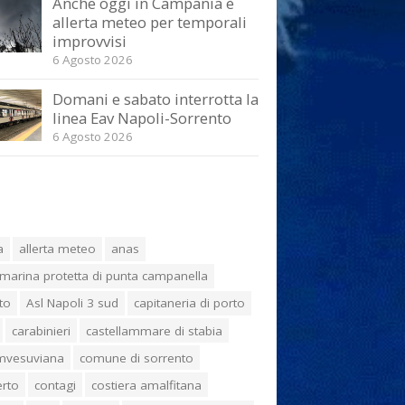
Anche oggi in Campania è
allerta meteo per temporali
improvvisi
6 Agosto 2026
Domani e sabato interrotta la
linea Eav Napoli-Sorrento
6 Agosto 2026
a
allerta meteo
anas
marina protetta di punta campanella
to
Asl Napoli 3 sud
capitaneria di porto
carabinieri
castellammare di stabia
umvesuviana
comune di sorrento
erto
contagi
costiera amalfitana