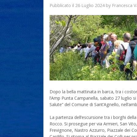
26 Luglio 2024
Francesca V
Pubblicato il
by
Dopo la bella mattinata in barca, tra i costo
l’Amp Punta Campanella, sabato 27 luglio si
Salute” del Comune di Sant’Agnello, nell’ambi
La partenza dell’escursione tra i borghi della 
Rocco. Si prosegue per via Armieri, San Vit
Frevignone, Nastro Azzurro, Piazzale dei Coll
Cardillo. Si ritorna al Piazzale dei Colli pe