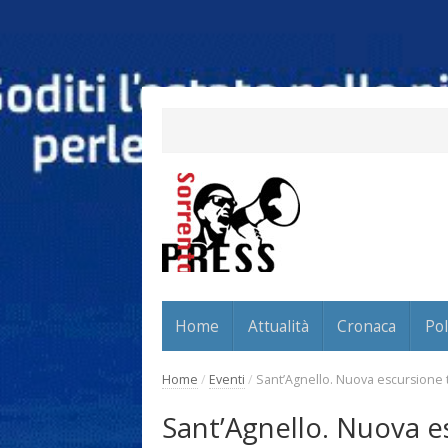
Home
Attualità
Cronaca
Pol
Home
/
Eventi
/
Sant’Agnello. Nuova escursione tr
Sant’Agnello. Nuova es