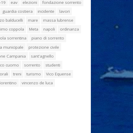
-19
eav
elezioni
fondazione sorrento
guardia costiera
incidente
lavori
zo balducelli
mare
massa lubrense
imo coppola
Meta
napoli
ordinanza
ola sorrentina
piano di sorrento
ia municipale
protezione civile
one Campania
sant'agnello
aco cuomo
sorrento
studenti
orali
treni
turismo
Vico Equense
 fiorentino
vincenzo de luca