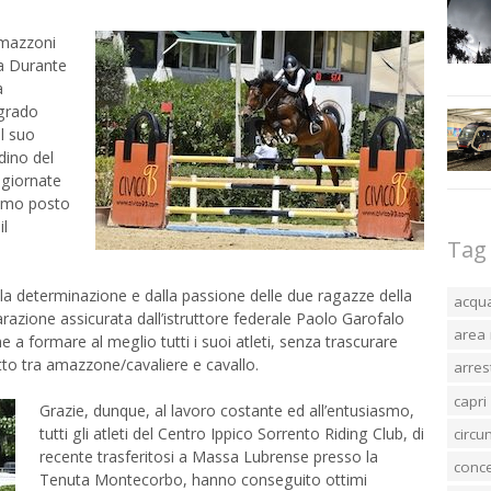
amazzoni
va Durante
a
 grado
l suo
dino del
 giornate
rimo posto
il
Tag
lla determinazione e dalla passione delle due ragazze della
acqu
razione assicurata dall’istruttore federale Paolo Garofalo
area 
e a formare al meglio tutti i suoi atleti, senza trascurare
etto tra amazzone/cavaliere e cavallo.
arres
capri
Grazie, dunque, al lavoro costante ed all’entusiasmo,
tutti gli atleti del Centro Ippico Sorrento Riding Club, di
circ
recente trasferitosi a Massa Lubrense presso la
conc
Tenuta Montecorbo, hanno conseguito ottimi