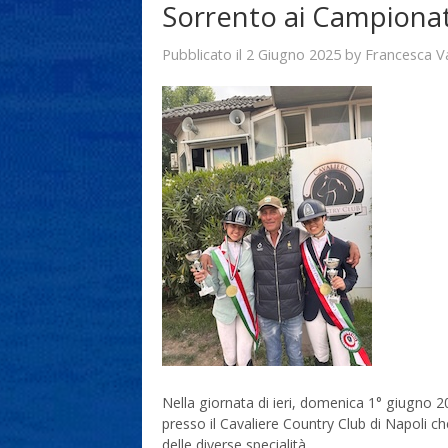
Sorrento ai Campionati
2 Giugno 2025
Francesca V
Pubblicato il
by
Nella giornata di ieri, domenica 1° giugno 20
presso il Cavaliere Country Club di Napoli che
delle diverse specialità.