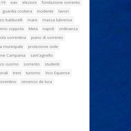
-19
eav
elezioni
fondazione sorrento
guardia costiera
incidente
lavori
zo balducelli
mare
massa lubrense
imo coppola
Meta
napoli
ordinanza
ola sorrentina
piano di sorrento
ia municipale
protezione civile
one Campania
sant'agnello
aco cuomo
sorrento
studenti
orali
treni
turismo
Vico Equense
 fiorentino
vincenzo de luca