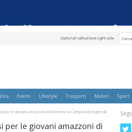
Optional callout text right side.
itica
Eventi
Lifestyle
Trasporti
Motori
Sport
ssi per le giovani amazzoni di Sorrento ai Campionati regionali
Segu
i per le giovani amazzoni di