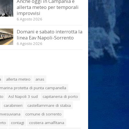
Anche oggi in Campania è
allerta meteo per temporali
improvvisi
6 Agosto 2026
Domani e sabato interrotta la
linea Eav Napoli-Sorrento
6 Agosto 2026
a
allerta meteo
anas
marina protetta di punta campanella
to
Asl Napoli 3 sud
capitaneria di porto
carabinieri
castellammare di stabia
umvesuviana
comune di sorrento
erto
contagi
costiera amalfitana