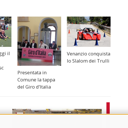
ggi il
Venanzio conquista
o
lo Slalom dei Trulli
sc
Presentata in
Comune la tappa
del Giro d’Italia