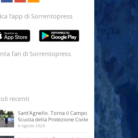
ica l’app di Sorrentopress
nta fan di Sorrentopress
coli recenti
Sant’Agnello. Torna il Campo
Scuola della Protezione Civile
6 Agosto 2026