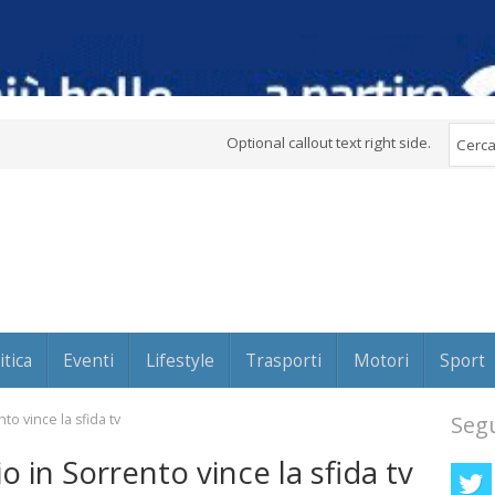
Optional callout text right side.
itica
Eventi
Lifestyle
Trasporti
Motori
Sport
o vince la sfida tv
Segu
 in Sorrento vince la sfida tv