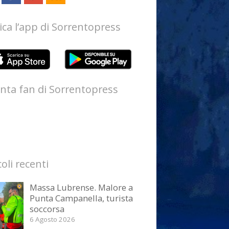
ica l’app di Sorrentopress
nta fan di Sorrentopress
coli recenti
Massa Lubrense. Malore a
Punta Campanella, turista
soccorsa
6 Agosto 2026