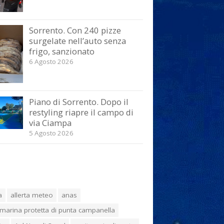
Sorrento. Con 240 pizze
surgelate nell’auto senza
frigo, sanzionato
6 Agosto 2026
Piano di Sorrento. Dopo il
restyling riapre il campo di
via Ciampa
5 Agosto 2026
a
allerta meteo
anas
marina protetta di punta campanella