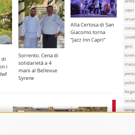
arres
capri
circ
Alla Certosa di San
conc
Giacomo torna
covid
“Jazz Inn Capri”
gori
Sorrento. Cena di
loren
à di
solidarietà a 4
mass
on i
mani al Bellevue
Wwf
penis
Syrene
poliz
Regi
sind
temp
villa