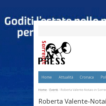
Home
Attualità
Cronaca
Pol
Home
/
Eventi
/
Roberta Valente-Notaio in Sorrent
Roberta Valente-Notaio