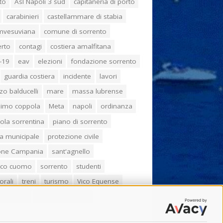
to
Asl Napoli 3 sud
capitaneria di porto
carabinieri
castellammare di stabia
umvesuviana
comune di sorrento
erto
contagi
costiera amalfitana
-19
eav
elezioni
fondazione sorrento
guardia costiera
incidente
lavori
zo balducelli
mare
massa lubrense
imo coppola
Meta
napoli
ordinanza
ola sorrentina
piano di sorrento
ia municipale
protezione civile
one Campania
sant'agnello
aco cuomo
sorrento
studenti
orali
treni
turismo
Vico Equense
 fiorentino
vincenzo de luca