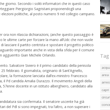
lche giorno. Secondo i soliti informatori che in questi caso
corteggiare Piergiorgio Sagristani proponendogli una
e elezioni politiche, al posto numero 9 nel collegio campano.
er ora non rilascia dichiarazioni, (anche questo passaggio è
o le ultime carte per forzare la mano all’Udc che non vuole
i lasciare il partito centrista e spostare il progetto politico
raguardo importante anche in vista della sfida per il comune
Tag
un agguerrito Gian Michele Orlando.
mento. Salvatore Siviero è il primo candidato della penisola
acqu
25 febbraio. Il giornalista, originario di Sant’Agnello,
area 
polare, la formazione lanciata dall’ex-ministro Francesco
il Pd candida Amalia Durazzo. Il movimento Angeli della
arres
, 57enne docente in un istituto alberghiero, candidato alla
capri
a.
circ
andidatura sia confermata. Il senatore uscente ha già
conc
ari del Pdl si sono impegnati, tra l’altro, a non superare i