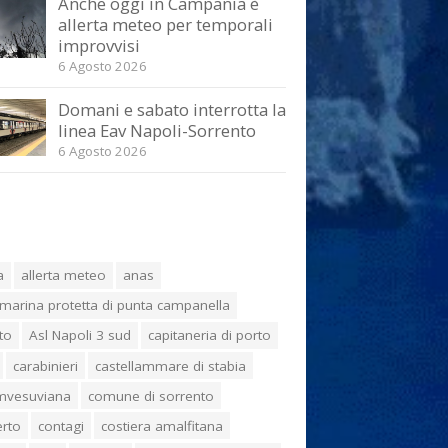
Anche oggi in Campania è
allerta meteo per temporali
improvvisi
6 Agosto 2026
Domani e sabato interrotta la
linea Eav Napoli-Sorrento
6 Agosto 2026
a
allerta meteo
anas
marina protetta di punta campanella
to
Asl Napoli 3 sud
capitaneria di porto
carabinieri
castellammare di stabia
umvesuviana
comune di sorrento
erto
contagi
costiera amalfitana