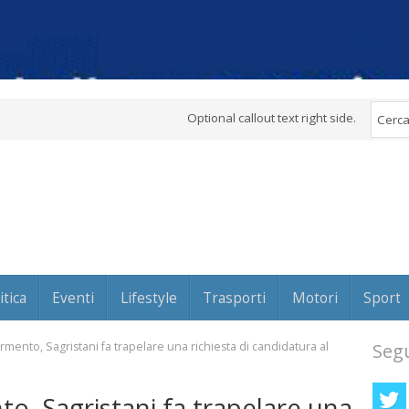
Optional callout text right side.
itica
Eventi
Lifestyle
Trasporti
Motori
Sport
 fermento, Sagristani fa trapelare una richiesta di candidatura al
Segu
ento, Sagristani fa trapelare una