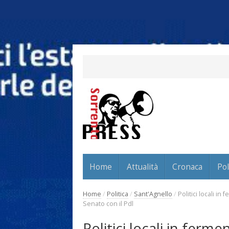
Home
Attualità
Cronaca
Pol
Home
/
Politica
/
Sant'Agnello
/
Politici locali in
Senato con il Pdl
Politici locali in ferm