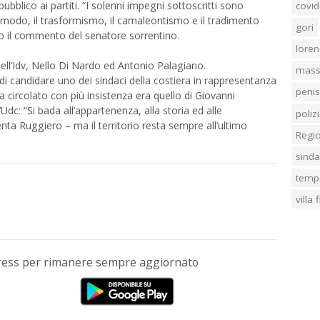
bblico ai partiti. “I solenni impegni sottoscritti sono
covid
al modo, il trasformismo, il camaleontismo e il tradimento
gori
sto il commento del senatore sorrentino.
loren
ell’Idv, Nello Di Nardo ed Antonio Palagiano.
mass
di candidare uno dei sindaci della costiera in rappresentanza
penis
 circolato con più insistenza era quello di Giovanni
’Udc: “Si bada all’appartenenza, alla storia ed alle
poliz
a Ruggiero – ma il territorio resta sempre all’ultimo
Regi
sind
temp
villa
Press per rimanere sempre aggiornato