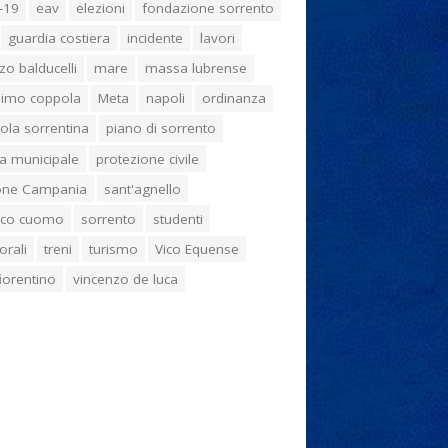
-19
eav
elezioni
fondazione sorrento
guardia costiera
incidente
lavori
zo balducelli
mare
massa lubrense
imo coppola
Meta
napoli
ordinanza
ola sorrentina
piano di sorrento
ia municipale
protezione civile
one Campania
sant'agnello
aco cuomo
sorrento
studenti
orali
treni
turismo
Vico Equense
 fiorentino
vincenzo de luca