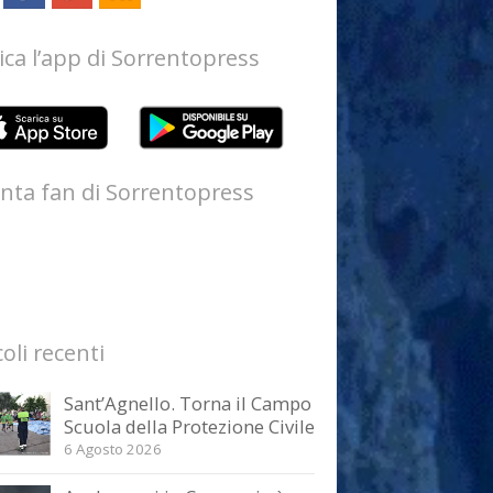
ica l’app di Sorrentopress
nta fan di Sorrentopress
coli recenti
Sant’Agnello. Torna il Campo
Scuola della Protezione Civile
6 Agosto 2026