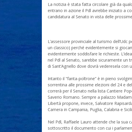
La notizia è stata fatta circolare già da qua
entrano in azione il Pdl avrebbe iniziato a 
candidatura al Senato in vista delle prossim
L’assessore provinciale al turismo dell’Udc p
un classico) perché evidentemente si giocan
evidentemente soddisfare le richieste. L’idea d
nel Pdl al Senato, sarebbe sicuramente un t
di Sant’Agnello dove dovrà vederesela con 
Intanto il “fanta-poltrone” è in pieno svolgi
sorrentina alle prossime elezioni del 24 e del 
correrà per il Senato nella lista Cantiere Po
Saverio Romano. Sempre a palazzo Madama, 
Libertà propone, invece, Salvatore Rapisarda
Camera in Campania, Puglia, Calabria e Sicili
Nel Pdl, Raffaele Lauro attende che la sua c
sottoscritto il documento con cui i parlament