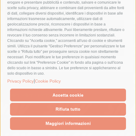
erogare e presentare pubblicità e contenuto, salvare e comunicare le
lavori
lorenzo balducelli
mare
massa lubrense
scelte sulla privacy, abbinare e combinare dati provenienti da altre fonti
di dati, collegare diversi dispositivi, identificare i dispositivi in base alle
massimo coppola
Meta
napoli
ordinanza
informazioni trasmesse automaticamente, utilizzare dati di
penisola sorrentina
piano di sorrento
polizia municipale
geolocalizzazione precisi, riconoscere i dispositivi in base a
informazioni richieste attivamente. Puoi liberamente prestare, rifiutare o
protezione civile
Regione Campania
sant'agnello
revocare il tuo consenso senza incorrere in limitazioni sostanziali.
Cliccando su "Accetta cookie," acconsenti all'uso di cookie e strumenti
sindaco cuomo
sorrento
studenti
temporali
treni
simili. Utilizza il pulsante "Gestisci Preferenze" per personalizzare le tue
turismo
Vico Equense
villa fiorentino
vincenzo de luca
scelte o "Rifiuta tutto" per proseguire senza cookie non strettamente
necessari. Puoi modificare le tue preferenze in qualsiasi momento
cliccando sul link "Preferenze Cookie" in fondo alla pagina o sull'icona
dello scudo in basso a sinistra. Le tue preferenze si applicheranno al
solo dispositivo in uso.
© 2015 SorrentoPress. All rights reserved.
|
Privacy Policy
Cookie Policy
Il giornale online della Penisola Sorrentina
Privacy policy
-
Cookie Policy
Accetta cookie
Rifiuta tutto
Maggiori informazioni