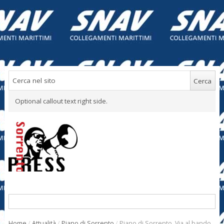
Optional callout text right side.
Home
/
Attualità
/
Piano di Sorrento
/
Piano di Sorrento. Via al bando