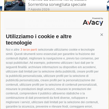
Sorrentina sorvegliata speciale
7 Agosto 2026
Sorrento-Massa Lubrense. Torna a casa
la sub colta da malore
7 Agosto 2026
Utilizziamo i cookie e altre
Cont
tecnologie
Tag
Noi e altre
3 terze parti
selezionate utilizziamo cookie e tecnologie
simili. Questi strumenti sono essenziali per garantire la fruizione dei
contenuti digitali, migliorare la navigazione e, previo tuo consenso, per
acqua
allerta meteo
anas
scopi pubblicitari. Ad esempio, potremmo utilizzare i tuoi dati per le
seguenti finalità: archiviare informazioni su dispositivo e/o accedervi,
area marina protetta di punta campanella
arresto
utilizzare dati limitati per la selezione della pubblicità, creare profili per
la pubblicità personalizzata, utilizzare profili per la selezione di
Asl Napoli 3 sud
capitaneria di porto
capri
carabinieri
pubblicità personalizzata, creare profili per la personalizzazione dei
castellammare di stabia
circumvesuviana
contenuti, utilizzare profili per la selezione di contenuti personalizzati,
misurare le prestazioni degli annunci, misurare le prestazioni dei
comune di sorrento
concerto
contagi
contenuti, comprendere il pubblico attraverso statistiche o la
combinazione di dati provenienti da fonti diverse, sviluppare e
costiera amalfitana
covid-19
eav
elezioni
migliorare i servizi, utilizzare dati limitati per la selezione dei contenuti,
fondazione sorrento
gori
guardia costiera
incidente
garantire la sicurezza, prevenire e rilevare frodi, correggere errori,