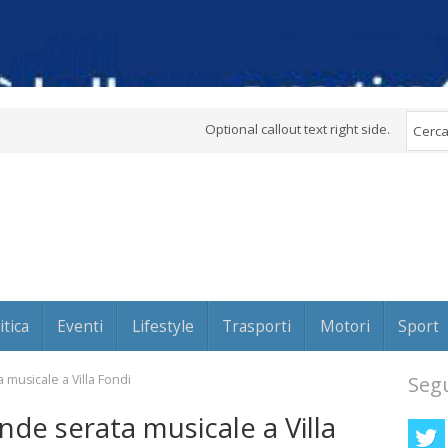
Optional callout text right side.
itica
Eventi
Lifestyle
Trasporti
Motori
Sport
 musicale a Villa Fondi
Segu
nde serata musicale a Villa