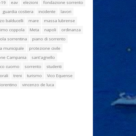
-19
eav
elezioni
fondazione sorrento
guardia costiera
incidente
lavori
zo balducelli
mare
massa lubrense
imo coppola
Meta
napoli
ordinanza
ola sorrentina
piano di sorrento
ia municipale
protezione civile
one Campania
sant'agnello
aco cuomo
sorrento
studenti
orali
treni
turismo
Vico Equense
 fiorentino
vincenzo de luca