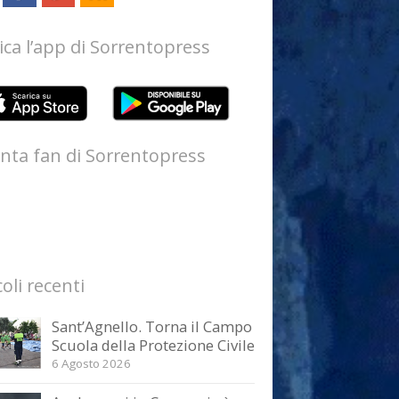
ica l’app di Sorrentopress
nta fan di Sorrentopress
coli recenti
Sant’Agnello. Torna il Campo
Scuola della Protezione Civile
6 Agosto 2026