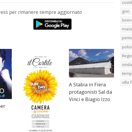
covid
gori
Press per rimanere sempre aggiornato
loren
mass
penis
poliz
Regi
sind
temp
villa
A Stabia in Fiera
protagonisti Sal da
Vinci e Biagio Izzo
per