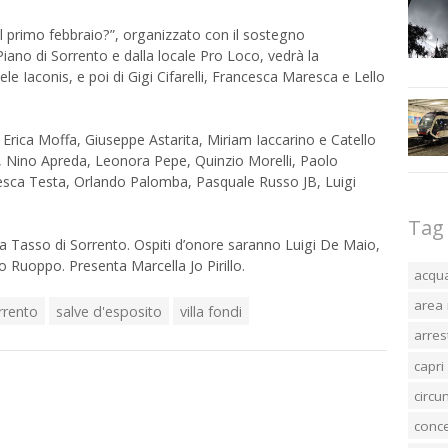
l primo febbraio?”, organizzato con il sostegno
Piano di Sorrento e dalla locale Pro Loco, vedrà la
le Iaconis, e poi di Gigi Cifarelli, Francesca Maresca e Lello
a Erica Moffa, Giuseppe Astarita, Miriam Iaccarino e Catello
a, Nino Apreda, Leonora Pepe, Quinzio Morelli, Paolo
cesca Testa, Orlando Palomba, Pasquale Russo JB, Luigi
Tag
ola Tasso di Sorrento. Ospiti d’onore saranno Luigi De Maio,
Ruoppo. Presenta Marcella Jo Pirillo.
acqu
area 
rrento
salve d'esposito
villa fondi
arres
capri
circ
conc