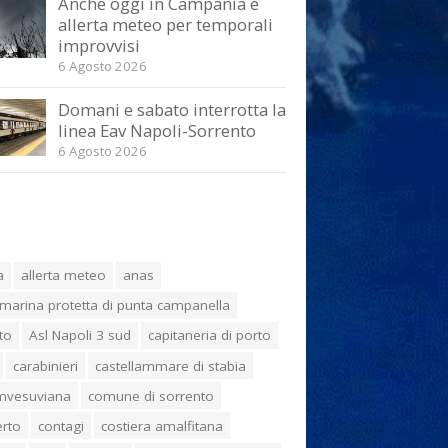
Anche oggi in Campania è
allerta meteo per temporali
improvvisi
6 Agosto 2026
Domani e sabato interrotta la
linea Eav Napoli-Sorrento
6 Agosto 2026
a
allerta meteo
anas
marina protetta di punta campanella
to
Asl Napoli 3 sud
capitaneria di porto
carabinieri
castellammare di stabia
umvesuviana
comune di sorrento
erto
contagi
costiera amalfitana