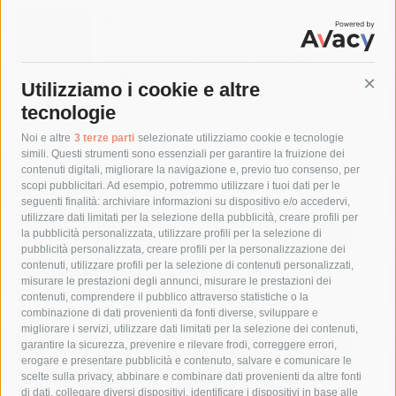
Massa Lubrense. Sicurezza in mare
nell’Amp Punta Campanella, incontro
con il sottosegretario Iannone
9 Agosto 2026
Utilizziamo i cookie e altre
Cont
tecnologie
Tag
Noi e altre
3 terze parti
selezionate utilizziamo cookie e tecnologie
simili. Questi strumenti sono essenziali per garantire la fruizione dei
contenuti digitali, migliorare la navigazione e, previo tuo consenso, per
acqua
allerta meteo
anas
scopi pubblicitari. Ad esempio, potremmo utilizzare i tuoi dati per le
seguenti finalità: archiviare informazioni su dispositivo e/o accedervi,
area marina protetta di punta campanella
arresto
utilizzare dati limitati per la selezione della pubblicità, creare profili per
la pubblicità personalizzata, utilizzare profili per la selezione di
Asl Napoli 3 sud
capitaneria di porto
capri
carabinieri
pubblicità personalizzata, creare profili per la personalizzazione dei
castellammare di stabia
circumvesuviana
contenuti, utilizzare profili per la selezione di contenuti personalizzati,
misurare le prestazioni degli annunci, misurare le prestazioni dei
comune di sorrento
concerto
contagi
contenuti, comprendere il pubblico attraverso statistiche o la
combinazione di dati provenienti da fonti diverse, sviluppare e
costiera amalfitana
covid-19
eav
elezioni
migliorare i servizi, utilizzare dati limitati per la selezione dei contenuti,
fondazione sorrento
gori
guardia costiera
incidente
garantire la sicurezza, prevenire e rilevare frodi, correggere errori,
erogare e presentare pubblicità e contenuto, salvare e comunicare le
lavori
lorenzo balducelli
mare
massa lubrense
scelte sulla privacy, abbinare e combinare dati provenienti da altre fonti
di dati, collegare diversi dispositivi, identificare i dispositivi in base alle