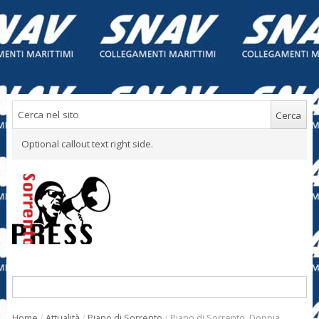
Optional callout text right side.
Home
/
Attualità
/
Piano di Sorrento
/
Piano di Sorrento. Doppia