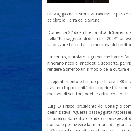
Un viaggio nella storia attraverso le parole e 
celebre la Terra delle Sirene.
Domenica 22 dicembre, la città di Sorrento
delle “Passeggiate di dicembre 2024”, un eve
valorizzare la storia e la memoria del territor
L’incontro, intitolato “I grandi che hanno f
itinerario ricco di aneddoti e scoperte, per ri
rendere Sorrento un simbolo della cultura e 
L’appuntamento è fissato per le ore 9:30 in p
avranno l’opportunità di riscoprire il fascino
racconti di scrittori, poeti e artisti che, nel
Luigi Di Prisco, presidente del Consiglio co
dell’iniziativa: “Questa passeggiata rappres
culturali di Sorrento e renderci consapevoli 
non solo per rivivere la memoria dei grandi
rafforzare il senso di appartenenza alla com