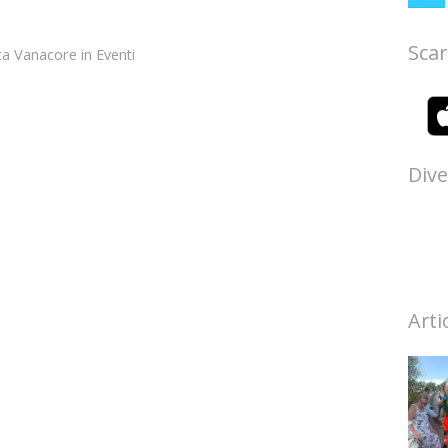
Scar
ca Vanacore
in
Eventi
Dive
Arti