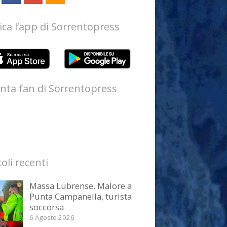
ica l’app di Sorrentopress
nta fan di Sorrentopress
coli recenti
Massa Lubrense. Malore a
Punta Campanella, turista
soccorsa
6 Agosto 2026