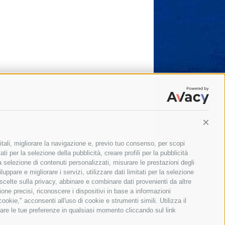
Conti
itali, migliorare la navigazione e, previo tuo consenso, per scopi
ti per la selezione della pubblicità, creare profili per la pubblicità
 la selezione di contenuti personalizzati, misurare le prestazioni degli
ppare e migliorare i servizi, utilizzare dati limitati per la selezione
 scelte sulla privacy, abbinare e combinare dati provenienti da altre
zione precisi, riconoscere i dispositivi in base a informazioni
okie," acconsenti all'uso di cookie e strumenti simili. Utilizza il
are le tue preferenze in qualsiasi momento cliccando sul link
Il giornale online della Penisola Sorrentina