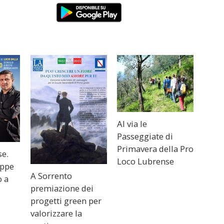
Al via le
Passeggiate di
Primavera della Pro
se.
Loco Lubrense
eppe
A Sorrento
o a
premiazione dei
progetti green per
valorizzare la