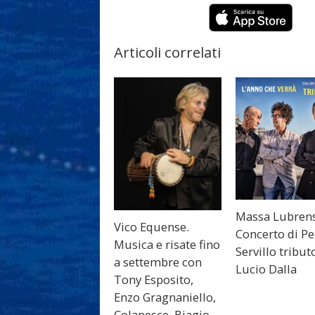
Articoli correlati
Massa Lubren
Vico Equense.
Concerto di P
Musica e risate fino
Servillo tribut
a settembre con
Lucio Dalla
Tony Esposito,
Enzo Gragnaniello,
Colapesce, Biagio