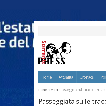
Home
Attualità
Cronaca
Pol
Home
/
Eventi
/
Passeggiata sulle tracce dei “Gr
Passeggiata sulle trac