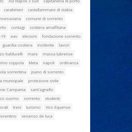
to
Asl Napoli 3 sud
capitaneria di porto
carabinieri
castellammare di stabia
umvesuviana
comune di sorrento
erto
contagi
costiera amalfitana
-19
eav
elezioni
fondazione sorrento
guardia costiera
incidente
lavori
zo balducelli
mare
massa lubrense
imo coppola
Meta
napoli
ordinanza
ola sorrentina
piano di sorrento
ia municipale
protezione civile
one Campania
sant'agnello
aco cuomo
sorrento
studenti
orali
treni
turismo
Vico Equense
 fiorentino
vincenzo de luca