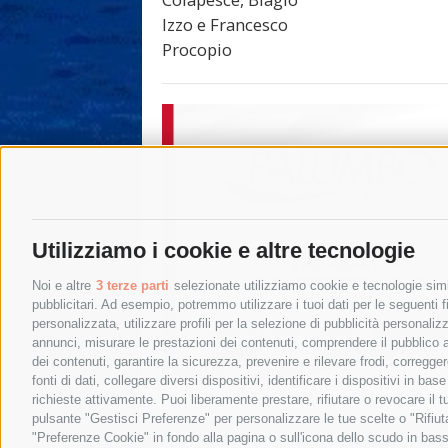
Izzo e Francesco
Procopio
Utilizziamo i cookie e altre tecnologie
Noi e altre
3 terze parti
selezionate utilizziamo cookie e tecnologie simil
pubblicitari. Ad esempio, potremmo utilizzare i tuoi dati per le seguenti fin
personalizzata, utilizzare profili per la selezione di pubblicità personaliz
annunci, misurare le prestazioni dei contenuti, comprendere il pubblico att
dei contenuti, garantire la sicurezza, prevenire e rilevare frodi, corregg
fonti di dati, collegare diversi dispositivi, identificare i dispositivi in 
richieste attivamente. Puoi liberamente prestare, rifiutare o revocare il 
pulsante "Gestisci Preferenze" per personalizzare le tue scelte o "Rifiu
"Preferenze Cookie" in fondo alla pagina o sull'icona dello scudo in bass
© 2015 SorrentoPress. All rights reserved.