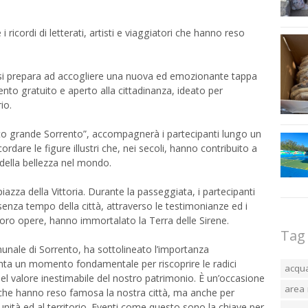
i ricordi di letterati, artisti e viaggiatori che hanno reso
 si prepara ad accogliere una nuova ed emozionante tappa
nto gratuito e aperto alla cittadinanza, ideato per
io.
atto grande Sorrento”, accompagnerà i partecipanti lungo un
cordare le figure illustri che, nei secoli, hanno contribuito a
della bellezza nel mondo.
iazza della Vittoria. Durante la passeggiata, i partecipanti
 senza tempo della città, attraverso le testimonianze ed i
le loro opere, hanno immortalato la Terra delle Sirene.
Tag
munale di Sorrento, ha sottolineato l’importanza
enta un momento fondamentale per riscoprire le radici
acqu
del valore inestimabile del nostro patrimonio. È un’occasione
area 
 che hanno reso famosa la nostra città, ma anche per
unità ed al territorio. Eventi come questo sono la chiave per