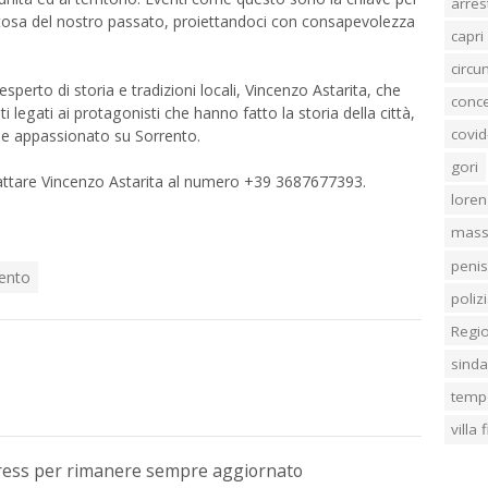
arres
ttosa del nostro passato, proiettandoci con consapevolezza
capri
circ
sperto di storia e tradizioni locali, Vincenzo Astarita, che
conc
 legati ai protagonisti che hanno fatto la storia della città,
covid
 e appassionato su Sorrento.
gori
ntattare Vincenzo Astarita al numero +39 3687677393.
loren
mass
penis
ento
poliz
Regi
sind
temp
villa
Press per rimanere sempre aggiornato