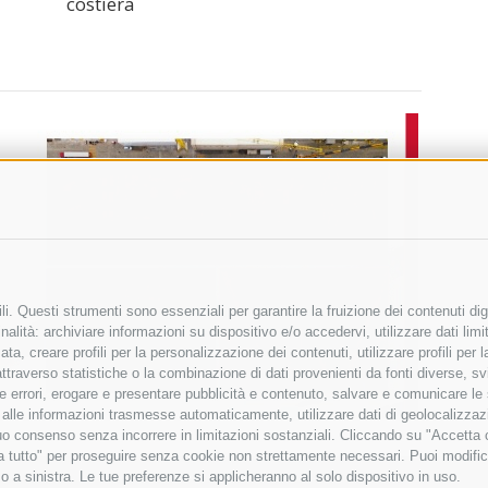
costiera
i. Questi strumenti sono essenziali per garantire la fruizione dei contenuti dig
alità: archiviare informazioni su dispositivo e/o accedervi, utilizzare dati limita
zata, creare profili per la personalizzazione dei contenuti, utilizzare profili per
raverso statistiche o la combinazione di dati provenienti da fonti diverse, svilu
ere errori, erogare e presentare pubblicità e contenuto, salvare e comunicare le
base alle informazioni trasmesse automaticamente, utilizzare dati di geolocalizza
tuo consenso senza incorrere in limitazioni sostanziali. Cliccando su "Accetta co
ta tutto" per proseguire senza cookie non strettamente necessari. Puoi modific
o a sinistra. Le tue preferenze si applicheranno al solo dispositivo in uso.