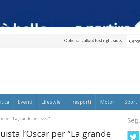
Optional callout text right side.
itica
Eventi
Lifestyle
Trasporti
Motori
Sport
ar per “La grande bellezza”
Segu
uista l’Oscar per “La grande