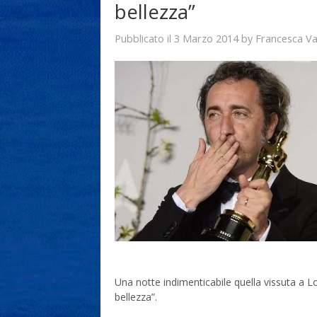
bellezza”
3 Marzo 2014
Francesca V
Pubblicato il
by
Una notte indimenticabile quella vissuta a 
bellezza”.