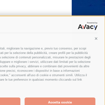
Conti
itali, migliorare la navigazione e, previo tuo consenso, per scopi
ti per la selezione della pubblicità, creare profili per la pubblicità
 la selezione di contenuti personalizzati, misurare le prestazioni degli
ppare e migliorare i servizi, utilizzare dati limitati per la selezione
 scelte sulla privacy, abbinare e combinare dati provenienti da altre
zione precisi, riconoscere i dispositivi in base a informazioni
okie," acconsenti all'uso di cookie e strumenti simili. Utilizza il
are le tue preferenze in qualsiasi momento cliccando sul link
Il giornale online della Penisola Sorrentina
Accetta cookie