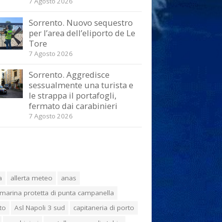
7 Agosto 2026
Sorrento. Nuovo sequestro
per l’area dell’eliporto de Le
Tore
7 Agosto 2026
Sorrento. Aggredisce
sessualmente una turista e
le strappa il portafogli,
fermato dai carabinieri
7 Agosto 2026
a
allerta meteo
anas
marina protetta di punta campanella
to
Asl Napoli 3 sud
capitaneria di porto