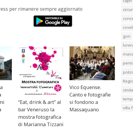
capri
Press per rimanere sempre aggiornato
circ
conc
covid
gori
loren
mass
penis
poliz
Regi
la
Vico Equense.
sind
a
Canto e fotografie
temp
mi
si fondono a
“Eat, drink & art” al
villa
a
Massaquano
bar Veneruso la
mostra fotografica
di Marianna Tizzani