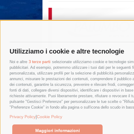
Utilizziamo i cookie e altre tecnologie
Noi e altre
3 terze parti
selezionate utilizziamo cookie e tecnologie simil
pubblicitari. Ad esempio, potremmo utilizzare i tuoi dati per le seguenti fin
personalizzata, utilizzare profili per la selezione di pubblicità personaliz
annunci, misurare le prestazioni dei contenuti, comprendere il pubblico att
dei contenuti, garantire la sicurezza, prevenire e rilevare frodi, corregg
fonti di dati, collegare diversi dispositivi, identificare i dispositivi in 
richieste attivamente. Puoi liberamente prestare, rifiutare o revocare il 
pulsante "Gestisci Preferenze" per personalizzare le tue scelte o "Rifiu
"Preferenze Cookie" in fondo alla pagina o sull'icona dello scudo in bass
© 2015 SorrentoPress. All rights reserved.
Privacy policy
-
Cookie Policy
|
Privacy Policy
Cookie Policy
Maggiori informazioni