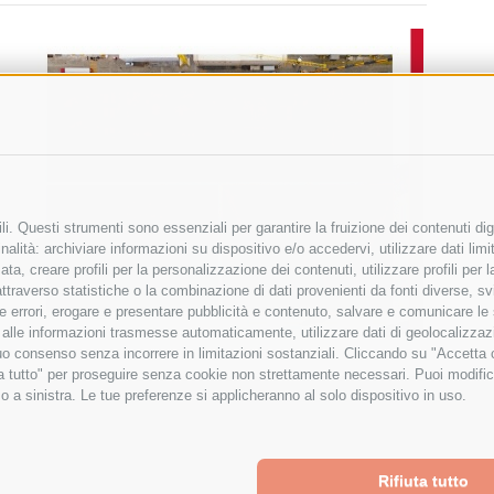
i. Questi strumenti sono essenziali per garantire la fruizione dei contenuti dig
alità: archiviare informazioni su dispositivo e/o accedervi, utilizzare dati limita
zata, creare profili per la personalizzazione dei contenuti, utilizzare profili per
raverso statistiche o la combinazione di dati provenienti da fonti diverse, svilu
ere errori, erogare e presentare pubblicità e contenuto, salvare e comunicare le
base alle informazioni trasmesse automaticamente, utilizzare dati di geolocalizza
tuo consenso senza incorrere in limitazioni sostanziali. Cliccando su "Accetta co
ta tutto" per proseguire senza cookie non strettamente necessari. Puoi modific
o a sinistra. Le tue preferenze si applicheranno al solo dispositivo in uso.
Rifiuta tutto