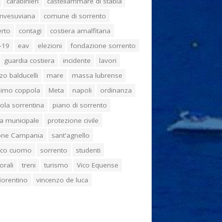
carabinieri
castellammare di stabia
umvesuviana
comune di sorrento
erto
contagi
costiera amalfitana
-19
eav
elezioni
fondazione sorrento
guardia costiera
incidente
lavori
zo balducelli
mare
massa lubrense
imo coppola
Meta
napoli
ordinanza
ola sorrentina
piano di sorrento
ia municipale
protezione civile
one Campania
sant'agnello
aco cuomo
sorrento
studenti
orali
treni
turismo
Vico Equense
 fiorentino
vincenzo de luca