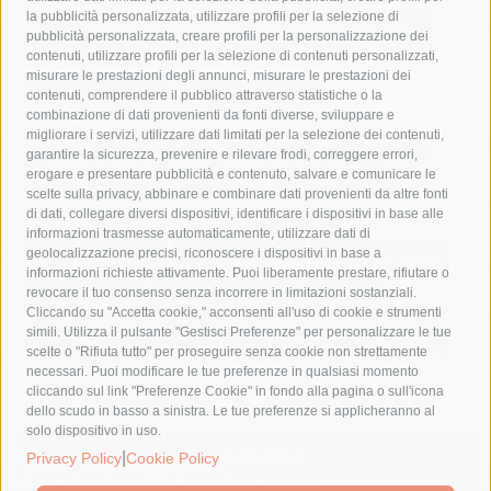
la pubblicità personalizzata, utilizzare profili per la selezione di
Asl Napoli 3 sud
capitaneria di porto
capri
carabinieri
pubblicità personalizzata, creare profili per la personalizzazione dei
castellammare di stabia
circumvesuviana
contenuti, utilizzare profili per la selezione di contenuti personalizzati,
misurare le prestazioni degli annunci, misurare le prestazioni dei
comune di sorrento
concerto
contagi
contenuti, comprendere il pubblico attraverso statistiche o la
combinazione di dati provenienti da fonti diverse, sviluppare e
costiera amalfitana
covid-19
eav
elezioni
migliorare i servizi, utilizzare dati limitati per la selezione dei contenuti,
fondazione sorrento
gori
guardia costiera
incidente
garantire la sicurezza, prevenire e rilevare frodi, correggere errori,
erogare e presentare pubblicità e contenuto, salvare e comunicare le
lavori
lorenzo balducelli
mare
massa lubrense
scelte sulla privacy, abbinare e combinare dati provenienti da altre fonti
di dati, collegare diversi dispositivi, identificare i dispositivi in base alle
massimo coppola
Meta
napoli
ordinanza
informazioni trasmesse automaticamente, utilizzare dati di
penisola sorrentina
piano di sorrento
polizia municipale
geolocalizzazione precisi, riconoscere i dispositivi in base a
informazioni richieste attivamente. Puoi liberamente prestare, rifiutare o
protezione civile
Regione Campania
sant'agnello
revocare il tuo consenso senza incorrere in limitazioni sostanziali.
Cliccando su "Accetta cookie," acconsenti all'uso di cookie e strumenti
sindaco cuomo
sorrento
studenti
temporali
treni
simili. Utilizza il pulsante "Gestisci Preferenze" per personalizzare le tue
turismo
Vico Equense
villa fiorentino
vincenzo de luca
scelte o "Rifiuta tutto" per proseguire senza cookie non strettamente
necessari. Puoi modificare le tue preferenze in qualsiasi momento
cliccando sul link "Preferenze Cookie" in fondo alla pagina o sull'icona
dello scudo in basso a sinistra. Le tue preferenze si applicheranno al
solo dispositivo in uso.
|
© 2015 SorrentoPress. All rights reserved.
Privacy Policy
Cookie Policy
Il giornale online della Penisola Sorrentina