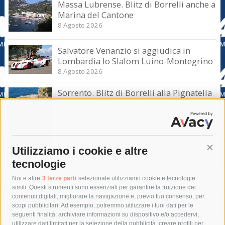
Massa Lubrense. Blitz di Borrelli anche a
Marina del Cantone
8 Agosto 2026
Salvatore Venanzio si aggiudica in
Lombardia lo Slalom Luino-Montegrino
8 Agosto 2026
Sorrento. Blitz di Borrelli alla Pignatella
– video –
8 Agosto 2026
Utilizziamo i cookie e altre
Cont
tecnologie
Tag
Noi e altre
3 terze parti
selezionate utilizziamo cookie e tecnologie
simili. Questi strumenti sono essenziali per garantire la fruizione dei
contenuti digitali, migliorare la navigazione e, previo tuo consenso, per
acqua
allerta meteo
anas
scopi pubblicitari. Ad esempio, potremmo utilizzare i tuoi dati per le
seguenti finalità: archiviare informazioni su dispositivo e/o accedervi,
area marina protetta di punta campanella
arresto
utilizzare dati limitati per la selezione della pubblicità, creare profili per