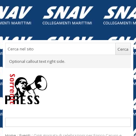
Optional callout text right side.
Home
/
Eventi
/
Oggi giornata di celebrazioni per Enrico Caruso e