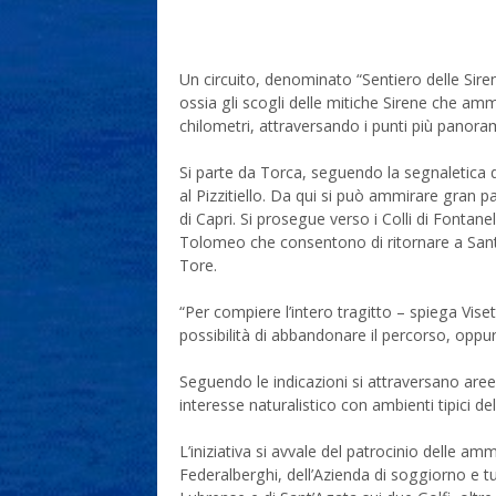
Un circuito, denominato “Sentiero delle Siren
ossia gli scogli delle mitiche Sirene che a
chilometri, attraversando i punti più panoram
Si parte da Torca, seguendo la segnaletica del
al Pizzitiello. Da qui si può ammirare gran p
di Capri. Si prosegue verso i Colli di Fontane
Tolomeo che consentono di ritornare a Sant’
Tore.
“Per compiere l’intero tragitto – spiega Vi
possibilità di abbandonare il percorso, oppur
Seguendo le indicazioni si attraversano aree
interesse naturalistico con ambienti tipici de
L’iniziativa si avvale del patrocinio delle am
Federalberghi, dell’Azienda di soggiorno e t