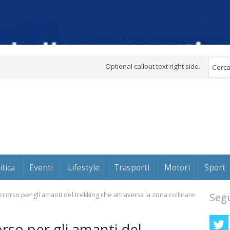
Optional callout text right side.
itica
Eventi
Lifestyle
Trasporti
Motori
Sport
orso per gli amanti del trekking che attraversa la zona collinare
Segu
so per gli amanti del