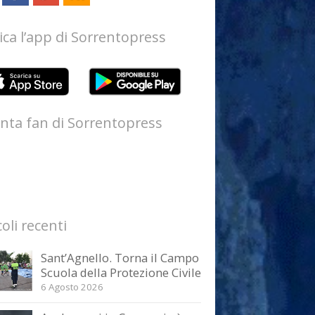
ica l’app di Sorrentopress
nta fan di Sorrentopress
coli recenti
Sant’Agnello. Torna il Campo
Scuola della Protezione Civile
6 Agosto 2026