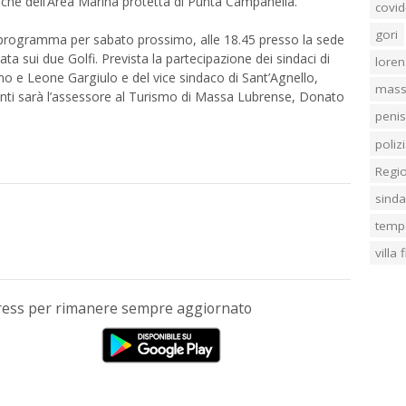
e che dell’Area Marina protetta di Punta Campanella.
covid
gori
n programma per sabato prossimo, alle 18.45 presso la sede
a sui due Golfi. Prevista la partecipazione dei sindaci di
loren
e Leone Gargiulo e del vice sindaco di Sant’Agnello,
mass
enti sarà l’assessore al Turismo di Massa Lubrense, Donato
penis
poliz
Regi
sind
temp
villa
Press per rimanere sempre aggiornato