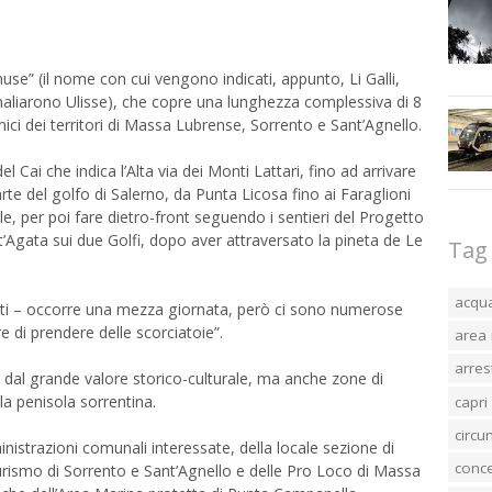
use” (il nome con cui vengono indicati, appunto, Li Galli,
mmaliarono Ulisse), che copre una lunghezza complessiva di 8
ici dei territori di Massa Lubrense, Sorrento e Sant’Agnello.
 Cai che indica l’Alta via dei Monti Lattari, fino ad arrivare
arte del golfo di Salerno, da Punta Licosa fino ai Faraglioni
lle, per poi fare dietro-front seguendo i sentieri del Progetto
Agata sui due Golfi, dopo aver attraversato la pineta de Le
Tag
acqu
setti – occorre una mezza giornata, però ci sono numerose
e di prendere delle scorciatoie”.
area 
arres
 dal grande valore storico-culturale, ma anche zone di
lla penisola sorrentina.
capri
circ
ministrazioni comunali interessate, della locale sezione di
conc
urismo di Sorrento e Sant’Agnello e delle Pro Loco di Massa