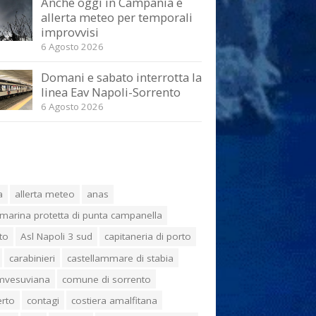
Anche oggi in Campania è
allerta meteo per temporali
improvvisi
6 Agosto 2026
Domani e sabato interrotta la
linea Eav Napoli-Sorrento
6 Agosto 2026
a
allerta meteo
anas
marina protetta di punta campanella
to
Asl Napoli 3 sud
capitaneria di porto
carabinieri
castellammare di stabia
umvesuviana
comune di sorrento
erto
contagi
costiera amalfitana