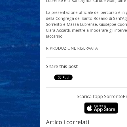
Lubrense e di Sant’Agata sui due Golfi, oltr
La presentazione ufficiale del percorso è i
della Congrega del Santo Rosario di Sant’Agat
Sorrento e Massa Lubrense, Giuseppe Cuomo 
Clara Accardi, mentre a moderare gli interv
Iaccarino.
RIPRODUZIONE RISERVATA
Share this post
Scarica l’app Sorrento
Articoli correlati