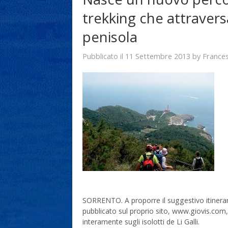
trekking che attraversa
penisola
11 Settembre 2013
France
Pubblicato il
by
SORRENTO. A proporre il suggestivo itinerari
pubblicato sul proprio sito, www.giovis.com, 
interamente sugli isolotti de Li Galli.