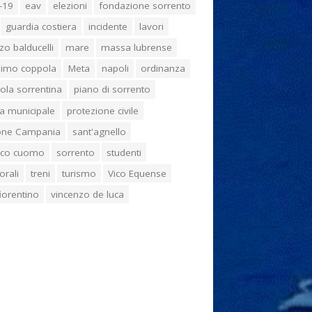
-19
eav
elezioni
fondazione sorrento
guardia costiera
incidente
lavori
zo balducelli
mare
massa lubrense
imo coppola
Meta
napoli
ordinanza
ola sorrentina
piano di sorrento
ia municipale
protezione civile
one Campania
sant'agnello
aco cuomo
sorrento
studenti
orali
treni
turismo
Vico Equense
 fiorentino
vincenzo de luca