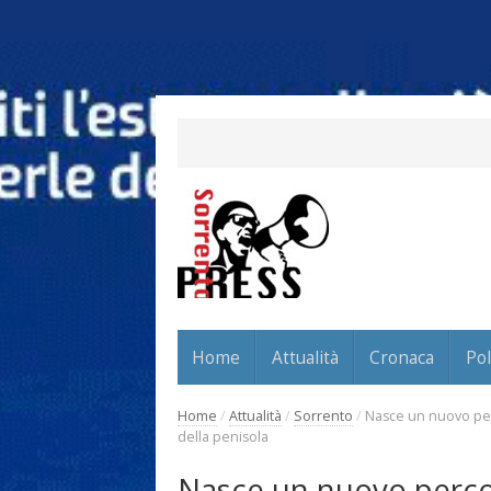
Home
Attualità
Cronaca
Pol
Home
/
Attualità
/
Sorrento
/
Nasce un nuovo perc
della penisola
Nasce un nuovo percor