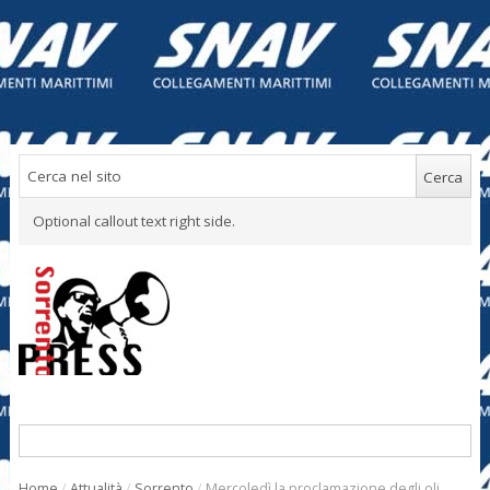
Optional callout text right side.
Home
/
Attualità
/
Sorrento
/
Mercoledì la proclamazione degli oli