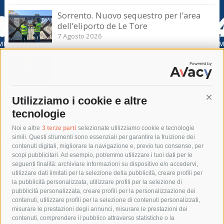
Sorrento. Nuovo sequestro per l’area
dell’eliporto de Le Tore
7 Agosto 2026
Sorrento. Aggredisce sessualmente una
turista e le strappa il portafogli, fermato
dai carabinieri
7 Agosto 2026
Utilizziamo i cookie e altre
Cont
tecnologie
Tag
Noi e altre
3 terze parti
selezionate utilizziamo cookie e tecnologie
simili. Questi strumenti sono essenziali per garantire la fruizione dei
contenuti digitali, migliorare la navigazione e, previo tuo consenso, per
acqua
allerta meteo
anas
scopi pubblicitari. Ad esempio, potremmo utilizzare i tuoi dati per le
seguenti finalità: archiviare informazioni su dispositivo e/o accedervi,
area marina protetta di punta campanella
arresto
utilizzare dati limitati per la selezione della pubblicità, creare profili per
la pubblicità personalizzata, utilizzare profili per la selezione di
Asl Napoli 3 sud
capitaneria di porto
capri
carabinieri
pubblicità personalizzata, creare profili per la personalizzazione dei
castellammare di stabia
circumvesuviana
contenuti, utilizzare profili per la selezione di contenuti personalizzati,
misurare le prestazioni degli annunci, misurare le prestazioni dei
comune di sorrento
concerto
contagi
contenuti, comprendere il pubblico attraverso statistiche o la