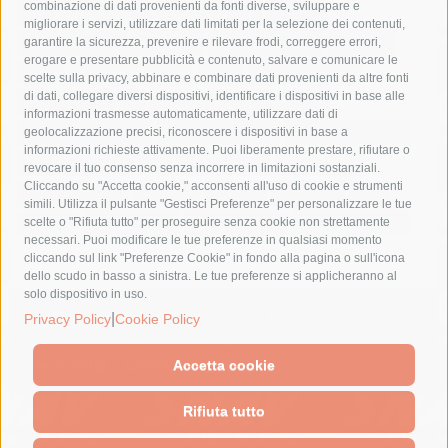
combinazione di dati provenienti da fonti diverse, sviluppare e
costiera amalfitana
covid-19
eav
elezioni
migliorare i servizi, utilizzare dati limitati per la selezione dei contenuti,
fondazione sorrento
gori
guardia costiera
incidente
garantire la sicurezza, prevenire e rilevare frodi, correggere errori,
erogare e presentare pubblicità e contenuto, salvare e comunicare le
lavori
lorenzo balducelli
mare
massa lubrense
scelte sulla privacy, abbinare e combinare dati provenienti da altre fonti
di dati, collegare diversi dispositivi, identificare i dispositivi in base alle
massimo coppola
Meta
napoli
ordinanza
informazioni trasmesse automaticamente, utilizzare dati di
penisola sorrentina
piano di sorrento
polizia municipale
geolocalizzazione precisi, riconoscere i dispositivi in base a
informazioni richieste attivamente. Puoi liberamente prestare, rifiutare o
protezione civile
Regione Campania
sant'agnello
revocare il tuo consenso senza incorrere in limitazioni sostanziali.
Cliccando su "Accetta cookie," acconsenti all'uso di cookie e strumenti
sindaco cuomo
sorrento
studenti
temporali
treni
simili. Utilizza il pulsante "Gestisci Preferenze" per personalizzare le tue
turismo
Vico Equense
villa fiorentino
vincenzo de luca
scelte o "Rifiuta tutto" per proseguire senza cookie non strettamente
necessari. Puoi modificare le tue preferenze in qualsiasi momento
cliccando sul link "Preferenze Cookie" in fondo alla pagina o sull'icona
dello scudo in basso a sinistra. Le tue preferenze si applicheranno al
solo dispositivo in uso.
|
© 2015 SorrentoPress. All rights reserved.
Privacy Policy
Cookie Policy
Il giornale online della Penisola Sorrentina
Privacy policy
-
Cookie Policy
Accetta cookie
Rifiuta tutto