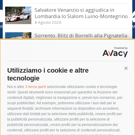
Salvatore Venanzio si aggiudica in
Lombardia lo Slalom Luino-Montegrino
8 Agosto 2026
Sorrento. Blitz di Borrelli alla Pignatella
– video –
8 Agosto 2026
Utilizziamo i cookie e altre
Cont
tecnologie
Tag
Noi e altre
3 terze parti
selezionate utilizziamo cookie e tecnologie
simili. Questi strumenti sono essenziali per garantire la fruizione dei
contenuti digitali, migliorare la navigazione e, previo tuo consenso, per
acqua
allerta meteo
anas
scopi pubblicitari. Ad esempio, potremmo utilizzare i tuoi dati per le
seguenti finalità: archiviare informazioni su dispositivo e/o accedervi,
area marina protetta di punta campanella
arresto
utilizzare dati limitati per la selezione della pubblicità, creare profili per
la pubblicità personalizzata, utilizzare profili per la selezione di
Asl Napoli 3 sud
capitaneria di porto
capri
carabinieri
pubblicità personalizzata, creare profili per la personalizzazione dei
castellammare di stabia
circumvesuviana
contenuti, utilizzare profili per la selezione di contenuti personalizzati,