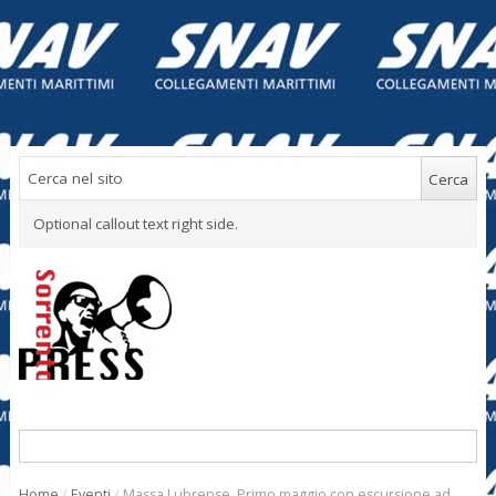
Optional callout text right side.
Home
/
Eventi
/
Massa Lubrense. Primo maggio con escursione ad