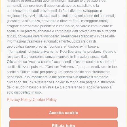
misurare le prestazioni degli annunci, misurare le prestazioni dei
comune di sorrento
concerto
contagi
contenuti, comprendere il pubblico attraverso statistiche o la
combinazione di dati provenienti da fonti diverse, sviluppare e
costiera amalfitana
covid-19
eav
elezioni
migliorare i servizi, utilizzare dati limitati per la selezione dei contenuti,
fondazione sorrento
gori
guardia costiera
incidente
garantire la sicurezza, prevenire e rilevare frodi, correggere errori,
erogare e presentare pubblicità e contenuto, salvare e comunicare le
lavori
lorenzo balducelli
mare
massa lubrense
scelte sulla privacy, abbinare e combinare dati provenienti da altre fonti
di dati, collegare diversi dispositivi, identificare i dispositivi in base alle
massimo coppola
Meta
napoli
ordinanza
informazioni trasmesse automaticamente, utilizzare dati di
penisola sorrentina
piano di sorrento
polizia municipale
geolocalizzazione precisi, riconoscere i dispositivi in base a
informazioni richieste attivamente. Puoi liberamente prestare, rifiutare o
protezione civile
Regione Campania
sant'agnello
revocare il tuo consenso senza incorrere in limitazioni sostanziali.
Cliccando su "Accetta cookie," acconsenti all'uso di cookie e strumenti
sindaco cuomo
sorrento
studenti
temporali
treni
simili. Utilizza il pulsante "Gestisci Preferenze" per personalizzare le tue
turismo
Vico Equense
villa fiorentino
vincenzo de luca
scelte o "Rifiuta tutto" per proseguire senza cookie non strettamente
necessari. Puoi modificare le tue preferenze in qualsiasi momento
cliccando sul link "Preferenze Cookie" in fondo alla pagina o sull'icona
dello scudo in basso a sinistra. Le tue preferenze si applicheranno al
solo dispositivo in uso.
© 2015 SorrentoPress. All rights reserved.
|
Privacy Policy
Cookie Policy
Il giornale online della Penisola Sorrentina
Privacy policy
-
Cookie Policy
Accetta cookie
Rifiuta tutto