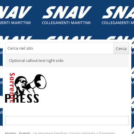
Optional callout text right side.
Home
/
Eventi
/
Le imprese familiari, tavola rotonda a Sorrento