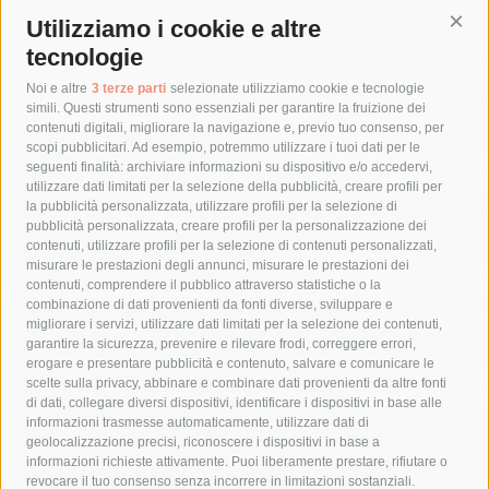
9 Agosto 2026
Utilizziamo i cookie e altre
Cont
tecnologie
Tag
Noi e altre
3 terze parti
selezionate utilizziamo cookie e tecnologie
simili. Questi strumenti sono essenziali per garantire la fruizione dei
contenuti digitali, migliorare la navigazione e, previo tuo consenso, per
acqua
allerta meteo
anas
scopi pubblicitari. Ad esempio, potremmo utilizzare i tuoi dati per le
seguenti finalità: archiviare informazioni su dispositivo e/o accedervi,
area marina protetta di punta campanella
arresto
utilizzare dati limitati per la selezione della pubblicità, creare profili per
la pubblicità personalizzata, utilizzare profili per la selezione di
Asl Napoli 3 sud
capitaneria di porto
capri
carabinieri
pubblicità personalizzata, creare profili per la personalizzazione dei
castellammare di stabia
circumvesuviana
contenuti, utilizzare profili per la selezione di contenuti personalizzati,
misurare le prestazioni degli annunci, misurare le prestazioni dei
comune di sorrento
concerto
contagi
contenuti, comprendere il pubblico attraverso statistiche o la
combinazione di dati provenienti da fonti diverse, sviluppare e
costiera amalfitana
covid-19
eav
elezioni
migliorare i servizi, utilizzare dati limitati per la selezione dei contenuti,
fondazione sorrento
gori
guardia costiera
incidente
garantire la sicurezza, prevenire e rilevare frodi, correggere errori,
erogare e presentare pubblicità e contenuto, salvare e comunicare le
lavori
lorenzo balducelli
mare
massa lubrense
scelte sulla privacy, abbinare e combinare dati provenienti da altre fonti
di dati, collegare diversi dispositivi, identificare i dispositivi in base alle
massimo coppola
Meta
napoli
ordinanza
informazioni trasmesse automaticamente, utilizzare dati di
penisola sorrentina
piano di sorrento
polizia municipale
geolocalizzazione precisi, riconoscere i dispositivi in base a
informazioni richieste attivamente. Puoi liberamente prestare, rifiutare o
protezione civile
Regione Campania
sant'agnello
revocare il tuo consenso senza incorrere in limitazioni sostanziali.