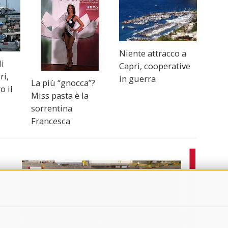
Niente attracco a
li
Capri, cooperative
ri,
in guerra
La più “gnocca”?
o il
Miss pasta è la
sorrentina
Francesca