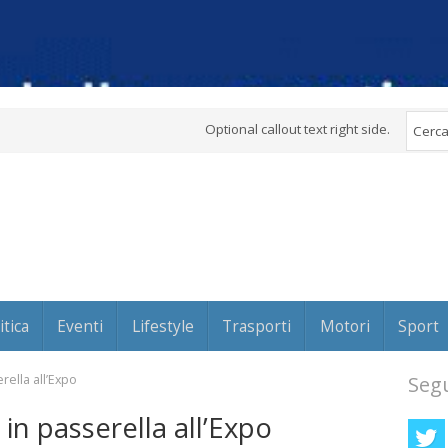
Optional callout text right side.
itica
Eventi
Lifestyle
Trasporti
Motori
Sport
rella all’Expo
Segu
in passerella all’Expo