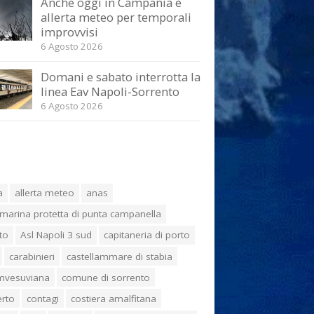
Anche oggi in Campania è
allerta meteo per temporali
improvvisi
6 Agosto 2026
Domani e sabato interrotta la
linea Eav Napoli-Sorrento
6 Agosto 2026
a
allerta meteo
anas
marina protetta di punta campanella
to
Asl Napoli 3 sud
capitaneria di porto
carabinieri
castellammare di stabia
umvesuviana
comune di sorrento
erto
contagi
costiera amalfitana