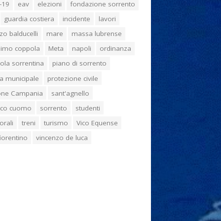
-19
eav
elezioni
fondazione sorrento
guardia costiera
incidente
lavori
zo balducelli
mare
massa lubrense
imo coppola
Meta
napoli
ordinanza
ola sorrentina
piano di sorrento
ia municipale
protezione civile
one Campania
sant'agnello
aco cuomo
sorrento
studenti
orali
treni
turismo
Vico Equense
 fiorentino
vincenzo de luca