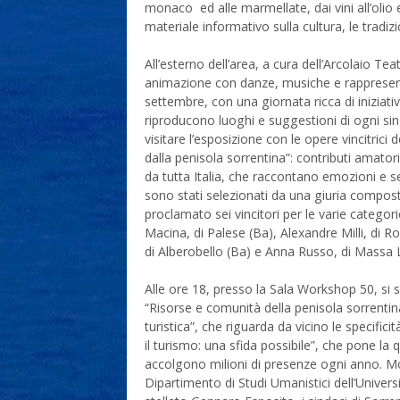
monaco ed alle marmellate, dai vini all’olio 
materiale informativo sulla cultura, le tradizi
All’esterno dell’area, a cura dell’Arcolaio Te
animazione con danze, musiche e rappresenta
settembre, con una giornata ricca di iniziati
riproducono luoghi e suggestioni di ogni si
visitare l’esposizione con le opere vincitrici d
dalla penisola sorrentina”: contributi amatoria
da tutta Italia, che raccontano emozioni e se
sono stati selezionati da una giuria compost
proclamato sei vincitori per le varie categorie
Macina, di Palese (Ba), Alexandre Milli, di Ro
di Alberobello (Ba) e Anna Russo, di Massa 
Alle ore 18, presso la Sala Workshop 50, si 
“Risorse e comunità della penisola sorrentin
turistica”, che riguarda da vicino le specifici
il turismo: una sfida possibile”, che pone la 
accolgono milioni di presenze ogni anno. Mo
Dipartimento di Studi Umanistici dell’Universi