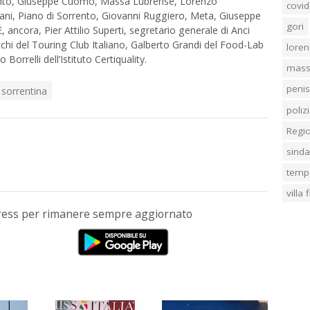
rrento, Giuseppe Cuomo, Massa Lubrense, Lorenzo
covid
stani, Piano di Sorrento, Giovanni Ruggiero, Meta, Giuseppe
gori
 ancora, Pier Attilio Superti, segretario generale di Anci
hi del Touring Club Italiano, Galberto Grandi del Food-Lab
loren
Borrelli dell’Istituto Certiquality.
mass
penis
 sorrentina
poliz
Regi
sind
temp
villa
Press per rimanere sempre aggiornato