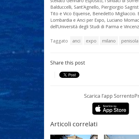
stellato Gennaro Esposito, i sindaci di So
Balduccelli, Sant’Agnello, Piergiorgio Sagri
Tito e Vico Equense, Benedetto Migliaccio. E,
Lombardia e Anci per Expo, Luciano Mornacc
dell’Università degli Studi di Parma e Vincenzo 
Taggato
anci
expo
milano
penisola
Share this post
Scarica l’app Sorrento
Articoli correlati