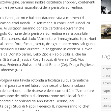
extravergine. Saranno inoltre distribuite shopper, contenenti
oni e i percorsi naturalistici della penisola sorrentina.
atro Eventi, attori e ballerini daranno vita a momenti di
zioni tradizionali. La settimana si concluderà lunedì 28
ve. Ai visitatori saranno donate cartoline-souvenir che
ngolo Comune della penisola sorrentina e sarà possibile
ell’art contest dal titolo “Alimentare l’immaginario: ispirazioni
li come foto, filmati, scritti, disegni e opere musicali giunti
nsazioni vissute durante un soggiorno in costiera. I lavori
a da Donato Sarno, Lello Zito e Paolo Scibilia, che ha
Tag
. Si tratta di Jessica Rosy Tirozzi, di Aversa (Ce), Vito
ma, Federica Giulivo, di Villa di Briano (Ce), Diego Pugliese,
acqu
Lubrense (Na).
area 
svolgerà una tavola rotonda articolata su due tematiche:
arres
a nel passato e nel futuro: due secoli di buona cultura
tà del territorio, delle risorse e delle comunità, e “Alimentare
capri
questione dell’offerta di alimentazione nelle località che
circ
derati e coordinati da Annunziata Berrino, del
conc
tà degli Studi di Napoli Federico II, interverranno lo chef