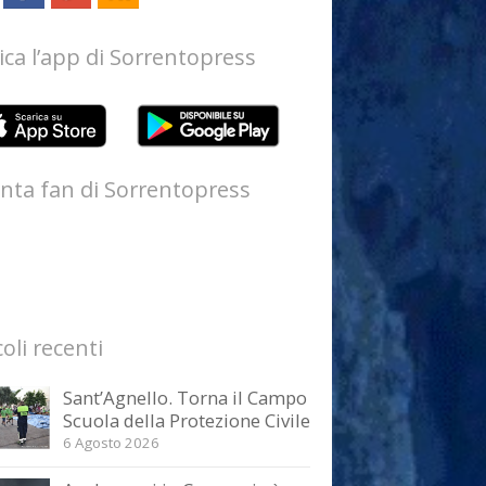
ica l’app di Sorrentopress
nta fan di Sorrentopress
coli recenti
Sant’Agnello. Torna il Campo
Scuola della Protezione Civile
6 Agosto 2026