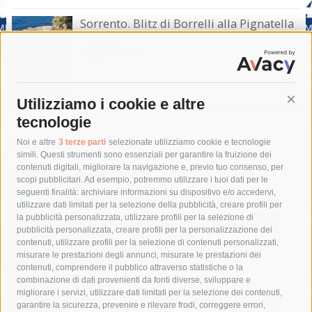
Sorrento. Blitz di Borrelli alla Pignatella
– video –
8 Agosto 2026
Utilizziamo i cookie e altre
Cont
tecnologie
Tag
Noi e altre
3 terze parti
selezionate utilizziamo cookie e tecnologie
simili. Questi strumenti sono essenziali per garantire la fruizione dei
contenuti digitali, migliorare la navigazione e, previo tuo consenso, per
acqua
allerta meteo
anas
scopi pubblicitari. Ad esempio, potremmo utilizzare i tuoi dati per le
seguenti finalità: archiviare informazioni su dispositivo e/o accedervi,
area marina protetta di punta campanella
arresto
utilizzare dati limitati per la selezione della pubblicità, creare profili per
la pubblicità personalizzata, utilizzare profili per la selezione di
Asl Napoli 3 sud
capitaneria di porto
capri
carabinieri
pubblicità personalizzata, creare profili per la personalizzazione dei
castellammare di stabia
circumvesuviana
contenuti, utilizzare profili per la selezione di contenuti personalizzati,
misurare le prestazioni degli annunci, misurare le prestazioni dei
comune di sorrento
concerto
contagi
contenuti, comprendere il pubblico attraverso statistiche o la
combinazione di dati provenienti da fonti diverse, sviluppare e
costiera amalfitana
covid-19
eav
elezioni
migliorare i servizi, utilizzare dati limitati per la selezione dei contenuti,
fondazione sorrento
gori
guardia costiera
incidente
garantire la sicurezza, prevenire e rilevare frodi, correggere errori,