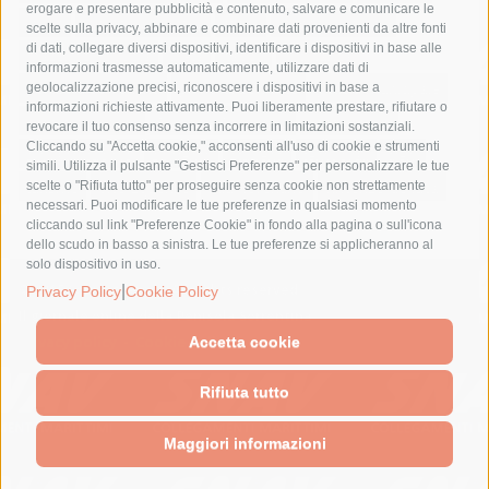
erogare e presentare pubblicità e contenuto, salvare e comunicare le
lavori
lorenzo balducelli
mare
massa lubrense
scelte sulla privacy, abbinare e combinare dati provenienti da altre fonti
di dati, collegare diversi dispositivi, identificare i dispositivi in base alle
massimo coppola
Meta
napoli
ordinanza
informazioni trasmesse automaticamente, utilizzare dati di
penisola sorrentina
piano di sorrento
polizia municipale
geolocalizzazione precisi, riconoscere i dispositivi in base a
informazioni richieste attivamente. Puoi liberamente prestare, rifiutare o
protezione civile
Regione Campania
sant'agnello
revocare il tuo consenso senza incorrere in limitazioni sostanziali.
Cliccando su "Accetta cookie," acconsenti all'uso di cookie e strumenti
sindaco cuomo
sorrento
studenti
temporali
treni
simili. Utilizza il pulsante "Gestisci Preferenze" per personalizzare le tue
turismo
Vico Equense
villa fiorentino
vincenzo de luca
scelte o "Rifiuta tutto" per proseguire senza cookie non strettamente
necessari. Puoi modificare le tue preferenze in qualsiasi momento
cliccando sul link "Preferenze Cookie" in fondo alla pagina o sull'icona
dello scudo in basso a sinistra. Le tue preferenze si applicheranno al
solo dispositivo in uso.
© 2015 SorrentoPress. All rights reserved.
|
Privacy Policy
Cookie Policy
Il giornale online della Penisola Sorrentina
Privacy policy
-
Cookie Policy
Accetta cookie
Rifiuta tutto
Maggiori informazioni