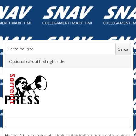
Optional callout text right side.
Home
/
Attualità
/
Sorrento
/
Istituito il distretto turistico della penisola