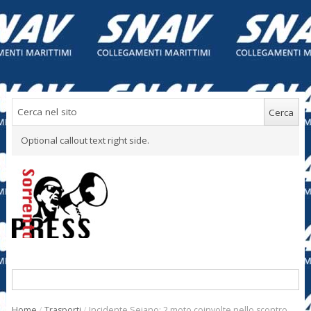
Optional callout text right side.
Home
/
Trasporti
/
Incidente Seiano: 2 moto coinvolte nello scontro,