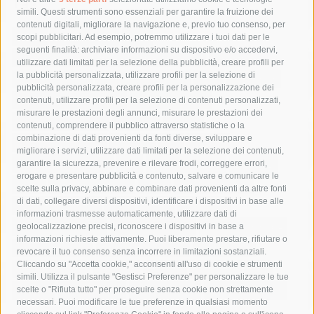
Tag
simili. Questi strumenti sono essenziali per garantire la fruizione dei
contenuti digitali, migliorare la navigazione e, previo tuo consenso, per
acqua
allerta meteo
anas
scopi pubblicitari. Ad esempio, potremmo utilizzare i tuoi dati per le
seguenti finalità: archiviare informazioni su dispositivo e/o accedervi,
area marina protetta di punta campanella
arresto
utilizzare dati limitati per la selezione della pubblicità, creare profili per
la pubblicità personalizzata, utilizzare profili per la selezione di
Asl Napoli 3 sud
capitaneria di porto
capri
carabinieri
pubblicità personalizzata, creare profili per la personalizzazione dei
castellammare di stabia
circumvesuviana
contenuti, utilizzare profili per la selezione di contenuti personalizzati,
misurare le prestazioni degli annunci, misurare le prestazioni dei
comune di sorrento
concerto
contagi
contenuti, comprendere il pubblico attraverso statistiche o la
combinazione di dati provenienti da fonti diverse, sviluppare e
costiera amalfitana
covid-19
eav
elezioni
migliorare i servizi, utilizzare dati limitati per la selezione dei contenuti,
fondazione sorrento
gori
guardia costiera
incidente
garantire la sicurezza, prevenire e rilevare frodi, correggere errori,
erogare e presentare pubblicità e contenuto, salvare e comunicare le
lavori
lorenzo balducelli
mare
massa lubrense
scelte sulla privacy, abbinare e combinare dati provenienti da altre fonti
di dati, collegare diversi dispositivi, identificare i dispositivi in base alle
massimo coppola
Meta
napoli
ordinanza
informazioni trasmesse automaticamente, utilizzare dati di
penisola sorrentina
piano di sorrento
polizia municipale
geolocalizzazione precisi, riconoscere i dispositivi in base a
informazioni richieste attivamente. Puoi liberamente prestare, rifiutare o
protezione civile
Regione Campania
sant'agnello
revocare il tuo consenso senza incorrere in limitazioni sostanziali.
Cliccando su "Accetta cookie," acconsenti all'uso di cookie e strumenti
sindaco cuomo
sorrento
studenti
temporali
treni
simili. Utilizza il pulsante "Gestisci Preferenze" per personalizzare le tue
turismo
Vico Equense
villa fiorentino
vincenzo de luca
scelte o "Rifiuta tutto" per proseguire senza cookie non strettamente
necessari. Puoi modificare le tue preferenze in qualsiasi momento