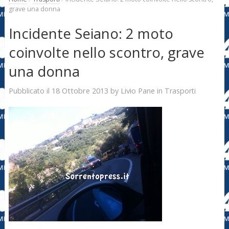
grave una donna
Incidente Seiano: 2 moto
coinvolte nello scontro, grave
una donna
18 Ottobre 2013
Livio Pane
Pubblicato il
by
in
Trasporti