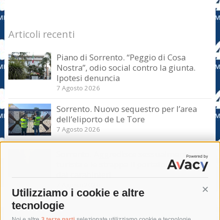
Articoli recenti
Piano di Sorrento. “Peggio di Cosa
Nostra”, odio social contro la giunta.
Ipotesi denuncia
7 Agosto 2026
Sorrento. Nuovo sequestro per l’area
dell’eliporto de Le Tore
7 Agosto 2026
Sorrento. Aggredisce sessualmente una
turista e le strappa il portafogli, fermato
dai carabinieri
7 Agosto 2026
Utilizziamo i cookie e altre
Cont
tecnologie
Noi e altre
3 terze parti
selezionate utilizziamo cookie e tecnologie