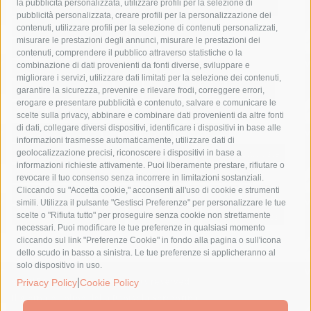
la pubblicità personalizzata, utilizzare profili per la selezione di
Asl Napoli 3 sud
capitaneria di porto
capri
carabinieri
pubblicità personalizzata, creare profili per la personalizzazione dei
castellammare di stabia
circumvesuviana
contenuti, utilizzare profili per la selezione di contenuti personalizzati,
misurare le prestazioni degli annunci, misurare le prestazioni dei
comune di sorrento
concerto
contagi
contenuti, comprendere il pubblico attraverso statistiche o la
combinazione di dati provenienti da fonti diverse, sviluppare e
costiera amalfitana
covid-19
eav
elezioni
migliorare i servizi, utilizzare dati limitati per la selezione dei contenuti,
fondazione sorrento
gori
guardia costiera
incidente
garantire la sicurezza, prevenire e rilevare frodi, correggere errori,
erogare e presentare pubblicità e contenuto, salvare e comunicare le
lavori
lorenzo balducelli
mare
massa lubrense
scelte sulla privacy, abbinare e combinare dati provenienti da altre fonti
di dati, collegare diversi dispositivi, identificare i dispositivi in base alle
massimo coppola
Meta
napoli
ordinanza
informazioni trasmesse automaticamente, utilizzare dati di
penisola sorrentina
piano di sorrento
polizia municipale
geolocalizzazione precisi, riconoscere i dispositivi in base a
informazioni richieste attivamente. Puoi liberamente prestare, rifiutare o
protezione civile
Regione Campania
sant'agnello
revocare il tuo consenso senza incorrere in limitazioni sostanziali.
Cliccando su "Accetta cookie," acconsenti all'uso di cookie e strumenti
sindaco cuomo
sorrento
studenti
temporali
treni
simili. Utilizza il pulsante "Gestisci Preferenze" per personalizzare le tue
turismo
Vico Equense
villa fiorentino
vincenzo de luca
scelte o "Rifiuta tutto" per proseguire senza cookie non strettamente
necessari. Puoi modificare le tue preferenze in qualsiasi momento
cliccando sul link "Preferenze Cookie" in fondo alla pagina o sull'icona
dello scudo in basso a sinistra. Le tue preferenze si applicheranno al
solo dispositivo in uso.
© 2015 SorrentoPress. All rights reserved.
|
Privacy Policy
Cookie Policy
Il giornale online della Penisola Sorrentina