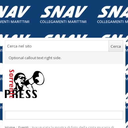
Optional callout text right side.
Home
/
Eventi
/
Inaugurata la mostra di foto della cinta muraria di