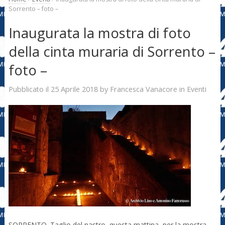
Sorrento – foto –
Inaugurata la mostra di foto
della cinta muraria di Sorrento –
foto –
25 Aprile 2018
Francesca Vanacore
Pubblicato il
by
in
Eventi
SORRENTO. Taglio del nastro, questa mattina, per la mostra