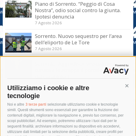
Piano di Sorrento. “Peggio di Cosa
Nostra”, odio social contro la giunta.
Ipotesi denuncia
7 Agosto 2026
Sorrento. Nuovo sequestro per l’area
dell’eliporto de Le Tore
7 Agosto 2026
Sorrento. Aggredisce sessualmente una
turista e le strappa il portafogli, fermato
dai carabinieri
7 Agosto 2026
Utilizziamo i cookie e altre
Cont
tecnologie
Tag
Noi e altre
3 terze parti
selezionate utilizziamo cookie e tecnologie
simili. Questi strumenti sono essenziali per garantire la fruizione dei
contenuti digitali, migliorare la navigazione e, previo tuo consenso, per
acqua
allerta meteo
anas
scopi pubblicitari. Ad esempio, potremmo utilizzare i tuoi dati per le
seguenti finalità: archiviare informazioni su dispositivo e/o accedervi,
area marina protetta di punta campanella
arresto
utilizzare dati limitati per la selezione della pubblicità, creare profili per