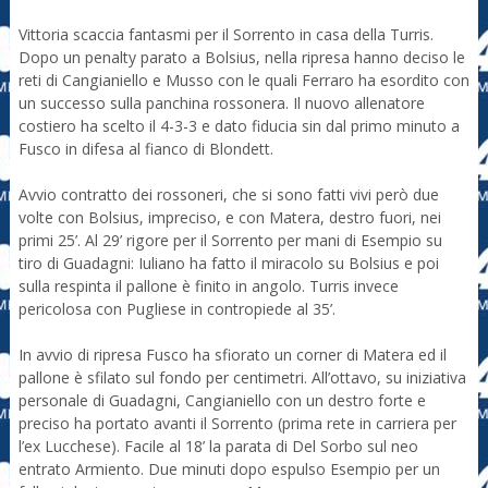
Vittoria scaccia fantasmi per il Sorrento in casa della Turris.
Dopo un penalty parato a Bolsius, nella ripresa hanno deciso le
reti di Cangianiello e Musso con le quali Ferraro ha esordito con
un successo sulla panchina rossonera. Il nuovo allenatore
costiero ha scelto il 4-3-3 e dato fiducia sin dal primo minuto a
Fusco in difesa al fianco di Blondett.
Avvio contratto dei rossoneri, che si sono fatti vivi però due
volte con Bolsius, impreciso, e con Matera, destro fuori, nei
primi 25’. Al 29’ rigore per il Sorrento per mani di Esempio su
tiro di Guadagni: Iuliano ha fatto il miracolo su Bolsius e poi
sulla respinta il pallone è finito in angolo. Turris invece
pericolosa con Pugliese in contropiede al 35’.
In avvio di ripresa Fusco ha sfiorato un corner di Matera ed il
pallone è sfilato sul fondo per centimetri. All’ottavo, su iniziativa
personale di Guadagni, Cangianiello con un destro forte e
preciso ha portato avanti il Sorrento (prima rete in carriera per
l’ex Lucchese). Facile al 18’ la parata di Del Sorbo sul neo
entrato Armiento. Due minuti dopo espulso Esempio per un