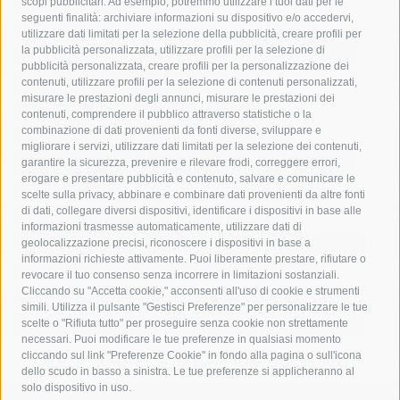
acqua
allerta meteo
anas
scopi pubblicitari. Ad esempio, potremmo utilizzare i tuoi dati per le
seguenti finalità: archiviare informazioni su dispositivo e/o accedervi,
area marina protetta di punta campanella
arresto
utilizzare dati limitati per la selezione della pubblicità, creare profili per
la pubblicità personalizzata, utilizzare profili per la selezione di
Asl Napoli 3 sud
capitaneria di porto
capri
carabinieri
pubblicità personalizzata, creare profili per la personalizzazione dei
castellammare di stabia
circumvesuviana
contenuti, utilizzare profili per la selezione di contenuti personalizzati,
misurare le prestazioni degli annunci, misurare le prestazioni dei
comune di sorrento
concerto
contagi
contenuti, comprendere il pubblico attraverso statistiche o la
combinazione di dati provenienti da fonti diverse, sviluppare e
costiera amalfitana
covid-19
eav
elezioni
migliorare i servizi, utilizzare dati limitati per la selezione dei contenuti,
fondazione sorrento
gori
guardia costiera
incidente
garantire la sicurezza, prevenire e rilevare frodi, correggere errori,
erogare e presentare pubblicità e contenuto, salvare e comunicare le
lavori
lorenzo balducelli
mare
massa lubrense
scelte sulla privacy, abbinare e combinare dati provenienti da altre fonti
di dati, collegare diversi dispositivi, identificare i dispositivi in base alle
massimo coppola
Meta
napoli
ordinanza
informazioni trasmesse automaticamente, utilizzare dati di
penisola sorrentina
piano di sorrento
polizia municipale
geolocalizzazione precisi, riconoscere i dispositivi in base a
informazioni richieste attivamente. Puoi liberamente prestare, rifiutare o
protezione civile
Regione Campania
sant'agnello
revocare il tuo consenso senza incorrere in limitazioni sostanziali.
Cliccando su "Accetta cookie," acconsenti all'uso di cookie e strumenti
sindaco cuomo
sorrento
studenti
temporali
treni
simili. Utilizza il pulsante "Gestisci Preferenze" per personalizzare le tue
turismo
Vico Equense
villa fiorentino
vincenzo de luca
scelte o "Rifiuta tutto" per proseguire senza cookie non strettamente
necessari. Puoi modificare le tue preferenze in qualsiasi momento
cliccando sul link "Preferenze Cookie" in fondo alla pagina o sull'icona
dello scudo in basso a sinistra. Le tue preferenze si applicheranno al
solo dispositivo in uso.