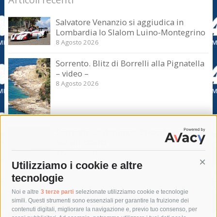
Salvatore Venanzio si aggiudica in
Lombardia lo Slalom Luino-Montegrino
8 Agosto 2026
Sorrento. Blitz di Borrelli alla Pignatella
– video –
8 Agosto 2026
Sorrento. Le denunce: Bivacchi e rifiuti
sui siti storici
8 Agosto 2026
Utilizziamo i cookie e altre
Cont
tecnologie
Tag
Noi e altre
3 terze parti
selezionate utilizziamo cookie e tecnologie
simili. Questi strumenti sono essenziali per garantire la fruizione dei
contenuti digitali, migliorare la navigazione e, previo tuo consenso, per