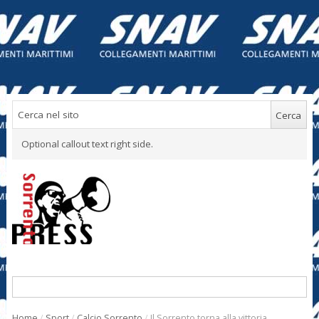
Optional callout text right side.
Home
/
Sport
/
Calcio Sorrento
/
Il Sorrento torna alla vittoria,