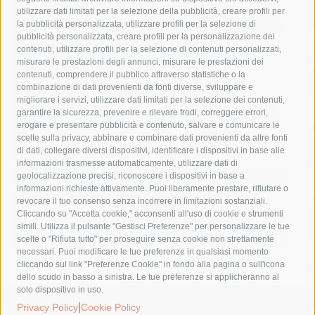
area marina protetta di punta campanella
arresto
utilizzare dati limitati per la selezione della pubblicità, creare profili per
la pubblicità personalizzata, utilizzare profili per la selezione di
Asl Napoli 3 sud
capitaneria di porto
capri
carabinieri
pubblicità personalizzata, creare profili per la personalizzazione dei
castellammare di stabia
circumvesuviana
contenuti, utilizzare profili per la selezione di contenuti personalizzati,
misurare le prestazioni degli annunci, misurare le prestazioni dei
comune di sorrento
concerto
contagi
contenuti, comprendere il pubblico attraverso statistiche o la
combinazione di dati provenienti da fonti diverse, sviluppare e
costiera amalfitana
covid-19
eav
elezioni
migliorare i servizi, utilizzare dati limitati per la selezione dei contenuti,
fondazione sorrento
gori
guardia costiera
incidente
garantire la sicurezza, prevenire e rilevare frodi, correggere errori,
erogare e presentare pubblicità e contenuto, salvare e comunicare le
lavori
lorenzo balducelli
mare
massa lubrense
scelte sulla privacy, abbinare e combinare dati provenienti da altre fonti
di dati, collegare diversi dispositivi, identificare i dispositivi in base alle
massimo coppola
Meta
napoli
ordinanza
informazioni trasmesse automaticamente, utilizzare dati di
penisola sorrentina
piano di sorrento
polizia municipale
geolocalizzazione precisi, riconoscere i dispositivi in base a
informazioni richieste attivamente. Puoi liberamente prestare, rifiutare o
protezione civile
Regione Campania
sant'agnello
revocare il tuo consenso senza incorrere in limitazioni sostanziali.
Cliccando su "Accetta cookie," acconsenti all'uso di cookie e strumenti
sindaco cuomo
sorrento
studenti
temporali
treni
simili. Utilizza il pulsante "Gestisci Preferenze" per personalizzare le tue
turismo
Vico Equense
villa fiorentino
vincenzo de luca
scelte o "Rifiuta tutto" per proseguire senza cookie non strettamente
necessari. Puoi modificare le tue preferenze in qualsiasi momento
cliccando sul link "Preferenze Cookie" in fondo alla pagina o sull'icona
dello scudo in basso a sinistra. Le tue preferenze si applicheranno al
solo dispositivo in uso.
© 2015 SorrentoPress. All rights reserved.
|
Privacy Policy
Cookie Policy