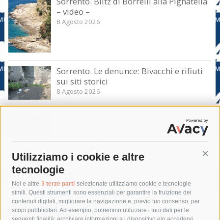
Sorrento. Blitz di Borrelli alla Pignatella
– video –
8 Agosto 2026
Sorrento. Le denunce: Bivacchi e rifiuti
sui siti storici
8 Agosto 2026
Piano di Sorrento. “Peggio di Cosa
Nostra”, odio social contro la giunta.
Ipotesi denuncia
7 Agosto 2026
Utilizziamo i cookie e altre
Cont
tecnologie
Tag
Noi e altre
3 terze parti
selezionate utilizziamo cookie e tecnologie
simili. Questi strumenti sono essenziali per garantire la fruizione dei
contenuti digitali, migliorare la navigazione e, previo tuo consenso, per
acqua
allerta meteo
anas
scopi pubblicitari. Ad esempio, potremmo utilizzare i tuoi dati per le
seguenti finalità: archiviare informazioni su dispositivo e/o accedervi,