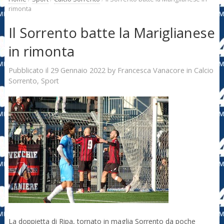
rimonta
Il Sorrento batte la Mariglianese
in rimonta
29 Gennaio 2022
Francesca Vanacore
Pubblicato il
by
in
Calcio
Sorrento
,
Sport
La doppietta di Ripa, tornato in maglia Sorrento da poche