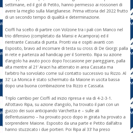
settimane, ed il gol di Petito, hanno permesso ai rossoneri di
avere la meglio sulla Mariglianese. Prima vittoria del 2022 frutto
di un secondo tempo di qualità e determinazione.
Cioffi ha scelto di partire con Volzone tra i pali con Manco nel
trio difensivo (completato da Mansi e Acampora) ed il
rientrante Cassata di punta. Pronti via e ospiti avanti con
Esposito, bravo ad incornare di testa su cross di De Giorgi: palla
in rete e partenza ad handicap per il Sorrento. Ripa su azione
d’angolo ha avuto poco dopo l’occasione per pareggiare, palla
alta mentre al 21’ Aracri ha atterrato in area Cassata ma
l’arbitro ha sorvolato come sul contatto successivo su Rizzo. Al
32’ La Monica è stato schermato da Maione in uscita bassa
dopo una buona combinazione tra Rizzo e Cassata.
Triplo cambio per Cioffi ad inizio ripresa e via di 4-2-3-1.
All’ottavo Ripa, su azione d’angolo, ha trovato il pari con un
guizzo dei suoi anticipando Varchetta e – sulle ali
dell’entusiasmo – ha provato poco dopo in girata ha provato a
sorprendere Maione. Esposito da una parte e Petito dall’altra
hanno stuzzicato i due portieri. Poi Ripa al 33’ ha preso