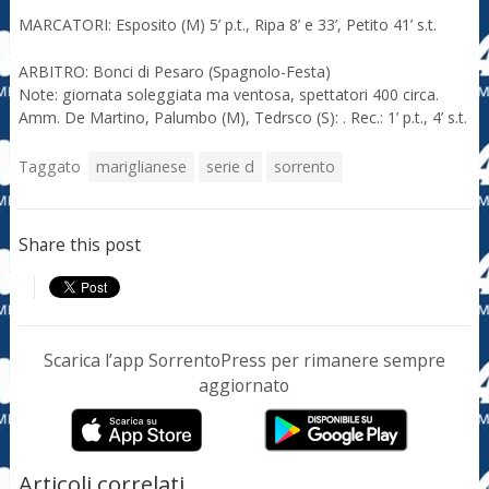
MARCATORI: Esposito (M) 5’ p.t., Ripa 8’ e 33’, Petito 41’ s.t.
ARBITRO: Bonci di Pesaro (Spagnolo-Festa)
Note: giornata soleggiata ma ventosa, spettatori 400 circa.
Amm. De Martino, Palumbo (M), Tedrsco (S): . Rec.: 1’ p.t., 4’ s.t.
Taggato
mariglianese
serie d
sorrento
Share this post
Scarica l’app SorrentoPress per rimanere sempre
aggiornato
Articoli correlati