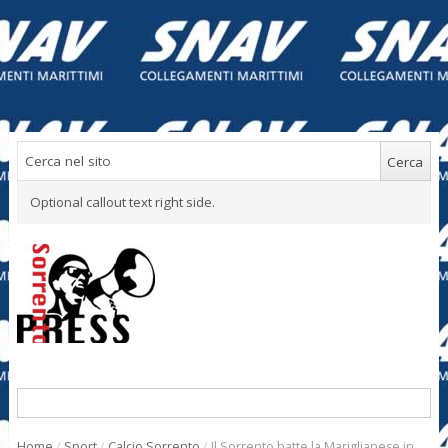
Optional callout text right side.
Home
/
Sport
/
Calcio Sorrento
/
Il Sorrento batte la Mariglianese in