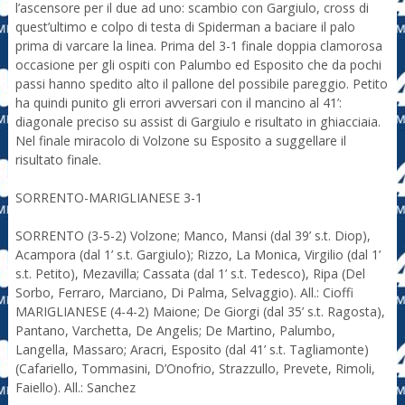
l’ascensore per il due ad uno: scambio con Gargiulo, cross di
quest’ultimo e colpo di testa di Spiderman a baciare il palo
prima di varcare la linea. Prima del 3-1 finale doppia clamorosa
occasione per gli ospiti con Palumbo ed Esposito che da pochi
passi hanno spedito alto il pallone del possibile pareggio. Petito
ha quindi punito gli errori avversari con il mancino al 41’:
diagonale preciso su assist di Gargiulo e risultato in ghiacciaia.
Nel finale miracolo di Volzone su Esposito a suggellare il
risultato finale.
SORRENTO-MARIGLIANESE 3-1
SORRENTO (3-5-2) Volzone; Manco, Mansi (dal 39’ s.t. Diop),
Acampora (dal 1’ s.t. Gargiulo); Rizzo, La Monica, Virgilio (dal 1’
s.t. Petito), Mezavilla; Cassata (dal 1’ s.t. Tedesco), Ripa (Del
Sorbo, Ferraro, Marciano, Di Palma, Selvaggio). All.: Cioffi
MARIGLIANESE (4-4-2) Maione; De Giorgi (dal 35’ s.t. Ragosta),
Pantano, Varchetta, De Angelis; De Martino, Palumbo,
Langella, Massaro; Aracri, Esposito (dal 41’ s.t. Tagliamonte)
(Cafariello, Tommasini, D’Onofrio, Strazzullo, Prevete, Rimoli,
Faiello). All.: Sanchez