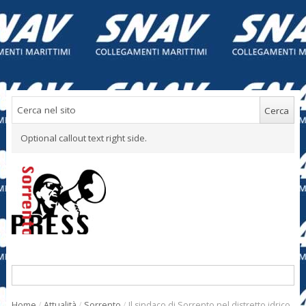
Optional callout text right side.
Home
/
Attualità
/
Sorrento
/
Il sindaco di Sorrento nel distretto idrico