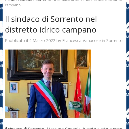
campano
Il sindaco di Sorrento nel
distretto idrico campano
4 Marzo 2022
Francesca Vanacore
Pubblicato il
by
in
Sorrento
Il sindaco di Sorrento, Massimo Coppola, è stato eletto questo