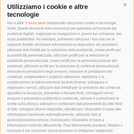
Utilizziamo i cookie e altre
Cont
tecnologie
Tag
Noi e altre
3 terze parti
selezionate utilizziamo cookie e tecnologie
simili. Questi strumenti sono essenziali per garantire la fruizione dei
contenuti digitali, migliorare la navigazione e, previo tuo consenso, per
acqua
allerta meteo
anas
scopi pubblicitari. Ad esempio, potremmo utilizzare i tuoi dati per le
seguenti finalità: archiviare informazioni su dispositivo e/o accedervi,
area marina protetta di punta campanella
arresto
utilizzare dati limitati per la selezione della pubblicità, creare profili per
la pubblicità personalizzata, utilizzare profili per la selezione di
Asl Napoli 3 sud
capitaneria di porto
capri
carabinieri
pubblicità personalizzata, creare profili per la personalizzazione dei
castellammare di stabia
circumvesuviana
contenuti, utilizzare profili per la selezione di contenuti personalizzati,
misurare le prestazioni degli annunci, misurare le prestazioni dei
comune di sorrento
concerto
contagi
contenuti, comprendere il pubblico attraverso statistiche o la
combinazione di dati provenienti da fonti diverse, sviluppare e
costiera amalfitana
covid-19
eav
elezioni
migliorare i servizi, utilizzare dati limitati per la selezione dei contenuti,
fondazione sorrento
gori
guardia costiera
incidente
garantire la sicurezza, prevenire e rilevare frodi, correggere errori,
erogare e presentare pubblicità e contenuto, salvare e comunicare le
lavori
lorenzo balducelli
mare
massa lubrense
scelte sulla privacy, abbinare e combinare dati provenienti da altre fonti
di dati, collegare diversi dispositivi, identificare i dispositivi in base alle
massimo coppola
Meta
napoli
ordinanza
informazioni trasmesse automaticamente, utilizzare dati di
penisola sorrentina
piano di sorrento
polizia municipale
geolocalizzazione precisi, riconoscere i dispositivi in base a
informazioni richieste attivamente. Puoi liberamente prestare, rifiutare o
protezione civile
Regione Campania
sant'agnello
revocare il tuo consenso senza incorrere in limitazioni sostanziali.