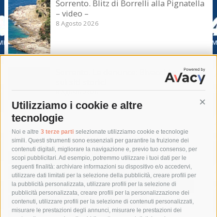
Sorrento. Blitz di Borrelli alla Pignatella
– video –
8 Agosto 2026
Sorrento. Le denunce: Bivacchi e rifiuti
sui siti storici
8 Agosto 2026
Utilizziamo i cookie e altre
Cont
tecnologie
Tag
Noi e altre
3 terze parti
selezionate utilizziamo cookie e tecnologie
simili. Questi strumenti sono essenziali per garantire la fruizione dei
contenuti digitali, migliorare la navigazione e, previo tuo consenso, per
acqua
allerta meteo
anas
scopi pubblicitari. Ad esempio, potremmo utilizzare i tuoi dati per le
seguenti finalità: archiviare informazioni su dispositivo e/o accedervi,
area marina protetta di punta campanella
arresto
utilizzare dati limitati per la selezione della pubblicità, creare profili per
la pubblicità personalizzata, utilizzare profili per la selezione di
Asl Napoli 3 sud
capitaneria di porto
capri
carabinieri
pubblicità personalizzata, creare profili per la personalizzazione dei
castellammare di stabia
circumvesuviana
contenuti, utilizzare profili per la selezione di contenuti personalizzati,
misurare le prestazioni degli annunci, misurare le prestazioni dei
comune di sorrento
concerto
contagi