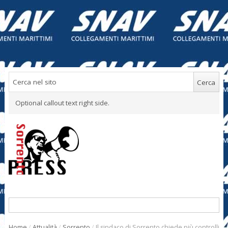
Optional callout text right side.
Home
/
Attualità
/
Sorrento
/
Il sindaco di Sorrento chiede più controlli