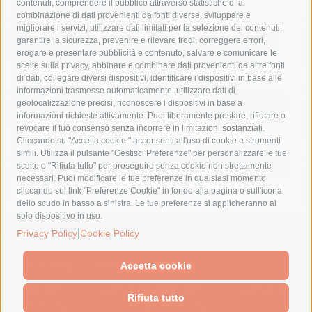
contenuti, comprendere il pubblico attraverso statistiche o la
combinazione di dati provenienti da fonti diverse, sviluppare e
costiera amalfitana
covid-19
eav
elezioni
migliorare i servizi, utilizzare dati limitati per la selezione dei contenuti,
fondazione sorrento
gori
guardia costiera
incidente
garantire la sicurezza, prevenire e rilevare frodi, correggere errori,
erogare e presentare pubblicità e contenuto, salvare e comunicare le
lavori
lorenzo balducelli
mare
massa lubrense
scelte sulla privacy, abbinare e combinare dati provenienti da altre fonti
di dati, collegare diversi dispositivi, identificare i dispositivi in base alle
massimo coppola
Meta
napoli
ordinanza
informazioni trasmesse automaticamente, utilizzare dati di
penisola sorrentina
piano di sorrento
polizia municipale
geolocalizzazione precisi, riconoscere i dispositivi in base a
informazioni richieste attivamente. Puoi liberamente prestare, rifiutare o
protezione civile
Regione Campania
sant'agnello
revocare il tuo consenso senza incorrere in limitazioni sostanziali.
Cliccando su "Accetta cookie," acconsenti all'uso di cookie e strumenti
sindaco cuomo
sorrento
studenti
temporali
treni
simili. Utilizza il pulsante "Gestisci Preferenze" per personalizzare le tue
turismo
Vico Equense
villa fiorentino
vincenzo de luca
scelte o "Rifiuta tutto" per proseguire senza cookie non strettamente
necessari. Puoi modificare le tue preferenze in qualsiasi momento
cliccando sul link "Preferenze Cookie" in fondo alla pagina o sull'icona
dello scudo in basso a sinistra. Le tue preferenze si applicheranno al
solo dispositivo in uso.
© 2015 SorrentoPress. All rights reserved.
|
Privacy Policy
Cookie Policy
Il giornale online della Penisola Sorrentina
Privacy policy
-
Cookie Policy
Accetta cookie
Rifiuta tutto