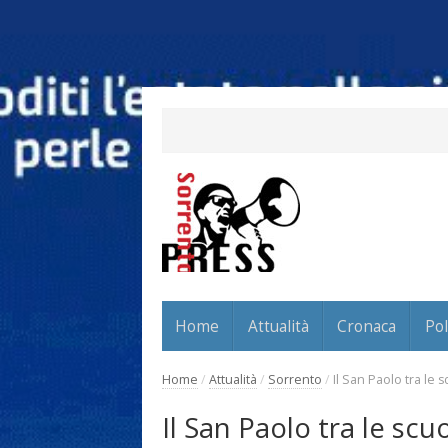
Home
Attualità
Cronaca
Pol
Home
/
Attualità
/
Sorrento
/
Il San Paolo tra le 
Il San Paolo tra le sc