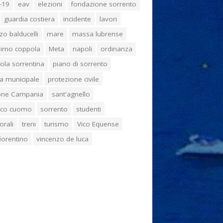
-19
eav
elezioni
fondazione sorrento
guardia costiera
incidente
lavori
zo balducelli
mare
massa lubrense
imo coppola
Meta
napoli
ordinanza
ola sorrentina
piano di sorrento
ia municipale
protezione civile
one Campania
sant'agnello
aco cuomo
sorrento
studenti
orali
treni
turismo
Vico Equense
 fiorentino
vincenzo de luca