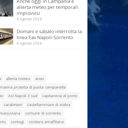
Anche oggi in Campania è
allerta meteo per temporali
improvvisi
6 Agosto 2026
Domani e sabato interrotta la
linea Eav Napoli-Sorrento
6 Agosto 2026
a
allerta meteo
anas
marina protetta di punta campanella
to
Asl Napoli 3 sud
capitaneria di porto
carabinieri
castellammare di stabia
umvesuviana
comune di sorrento
erto
contagi
costiera amalfitana