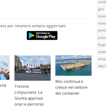
covid
gori
loren
mass
Press per rimanere sempre aggiornato
penis
poliz
Regi
sind
temp
villa
Msc continua a
rità
Trenino
cresce nel settore
Lillipuziano: La
dei container
Giunta approva
orari e percorso