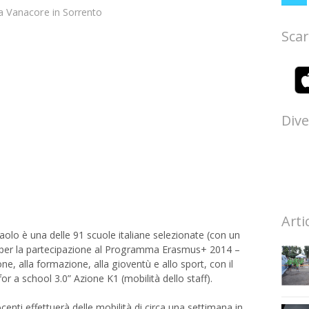
a Vanacore
in
Sorrento
Scar
Dive
Arti
aolo è una delle 91 scuole italiane selezionate (con un
, per la partecipazione al Programma Erasmus+ 2014 –
one, alla formazione, alla gioventù e allo sport, con il
r a school 3.0” Azione K1 (mobilità dello staff).
enti effettuerà delle mobilità di circa una settimana in