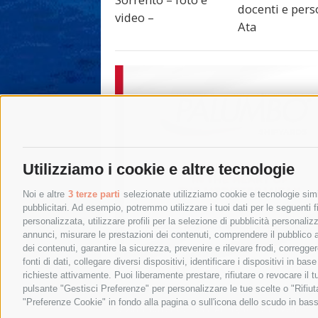
docenti e pers
video –
Ata
Utilizziamo i cookie e altre tecnologie
Noi e altre
3 terze parti
selezionate utilizziamo cookie e tecnologie simil
pubblicitari. Ad esempio, potremmo utilizzare i tuoi dati per le seguenti fin
personalizzata, utilizzare profili per la selezione di pubblicità personaliz
annunci, misurare le prestazioni dei contenuti, comprendere il pubblico att
dei contenuti, garantire la sicurezza, prevenire e rilevare frodi, corregg
fonti di dati, collegare diversi dispositivi, identificare i dispositivi in 
richieste attivamente. Puoi liberamente prestare, rifiutare o revocare il 
pulsante "Gestisci Preferenze" per personalizzare le tue scelte o "Rifiu
"Preferenze Cookie" in fondo alla pagina o sull'icona dello scudo in bass
© 2015 SorrentoPress. All rights reserved.