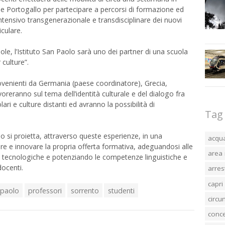
 e Portogallo per partecipare a percorsi di formazione ed
tensivo transgenerazionale e transdisciplinare dei nuovi
iculare.
uole, l’Istituto San Paolo sarà uno dei partner di una scuola
culture”.
ovenienti da Germania (paese coordinatore), Grecia,
oreranno sul tema dell’identità culturale e del dialogo fra
ari e culture distanti ed avranno la possibilità di
Tag
lo si proietta, attraverso queste esperienze, in una
acqu
e e innovare la propria offerta formativa, adeguandosi alle
area 
tecnologiche e potenziando le competenze linguistiche e
docenti.
arres
capri
 paolo
professori
sorrento
studenti
circ
conc