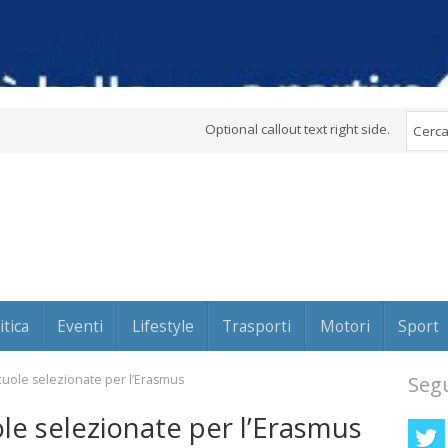
Optional callout text right side.
itica
Eventi
Lifestyle
Trasporti
Motori
Sport
scuole selezionate per l’Erasmus
Segu
uole selezionate per l’Erasmus