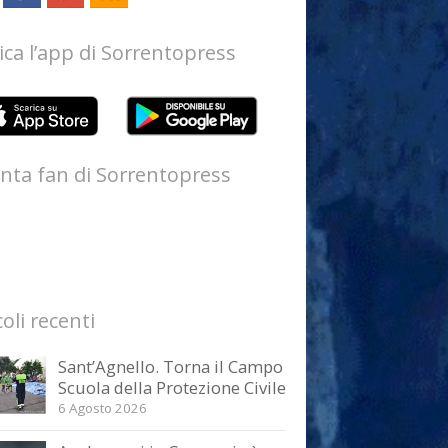
ica l’app di Sorrentopress
nta fan di Sorrentopress
coli recenti
Sant’Agnello. Torna il Campo
Scuola della Protezione Civile
6 Agosto 2026