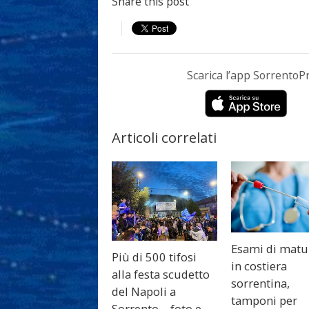
Share this post
Scarica l’app Sorrento
Articoli correlati
Esami di matu
Più di 500 tifosi
in costiera
alla festa scudetto
sorrentina,
del Napoli a
tamponi per
Sorrento – foto e