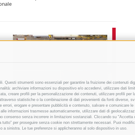
onale
i. Questi strumenti sono essenziali per garantire la fruizione dei contenuti dig
alità: archiviare informazioni su dispositivo e/o accedervi, utilizzare dati limita
zata, creare profili per la personalizzazione dei contenuti, utilizzare profili per
raverso statistiche o la combinazione di dati provenienti da fonti diverse, svilu
ere errori, erogare e presentare pubblicità e contenuto, salvare e comunicare le
base alle informazioni trasmesse automaticamente, utilizzare dati di geolocalizza
tuo consenso senza incorrere in limitazioni sostanziali. Cliccando su "Accetta co
ta tutto" per proseguire senza cookie non strettamente necessari. Puoi modific
o a sinistra. Le tue preferenze si applicheranno al solo dispositivo in uso.