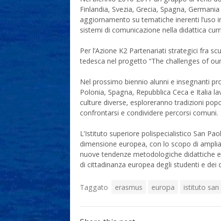
Finlandia, Svezia, Grecia, Spagna, Germania
aggiornamento su tematiche inerenti l’uso in
sistemi di comunicazione nella didattica curr
Per l’Azione K2 Partenariati strategici fra sc
tedesca nel progetto “The challenges of our 
Nel prossimo biennio alunni e insegnanti pr
Polonia, Spagna, Repubblica Ceca e Italia lav
culture diverse, esploreranno tradizioni popol
confrontarsi e condividere percorsi comuni.
L’Istituto superiore polispecialistico San Pao
dimensione europea, con lo scopo di ampliar
nuove tendenze metodologiche didattiche e 
di cittadinanza europea degli studenti e dei 
Taggato
erasmus
europa
istituto san