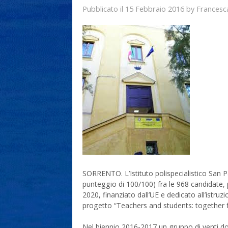
15 Febbraio 2016
Francesc
Pubblicato il
by
SORRENTO. L’Istituto polispecialistico San P
punteggio di 100/100) fra le 968 candidate
2020, finanziato dall’UE e dedicato all’istruzi
progetto “Teachers and students: together fo
Nel biennio 2016-2017 un gruppo di venti doc