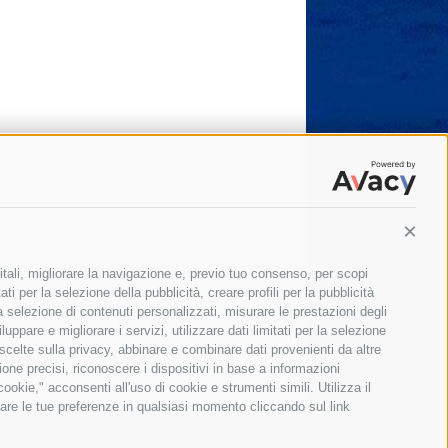
Conti
itali, migliorare la navigazione e, previo tuo consenso, per scopi
ti per la selezione della pubblicità, creare profili per la pubblicità
 la selezione di contenuti personalizzati, misurare le prestazioni degli
ppare e migliorare i servizi, utilizzare dati limitati per la selezione
 scelte sulla privacy, abbinare e combinare dati provenienti da altre
zione precisi, riconoscere i dispositivi in base a informazioni
okie," acconsenti all'uso di cookie e strumenti simili. Utilizza il
are le tue preferenze in qualsiasi momento cliccando sul link
Il giornale online della Penisola Sorrentina