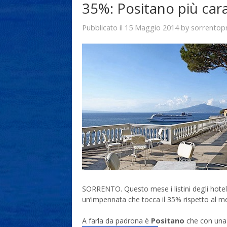
35%: Positano più cara
15 Maggio 2014
sorrentop
Pubblicato il
by
SORRENTO. Questo mese i listini degli hotel 
un’impennata che tocca il 35% rispetto al mes
A farla da padrona è
Positano
che con una m