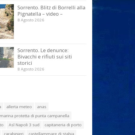
Sorrento. Blitz di Borrelli alla
Pignatella – video –
8 Agosto 2026
Sorrento. Le denunce:
Bivacchi e rifiuti sui siti
storici
8 Agosto 2026
a
allerta meteo
anas
marina protetta di punta campanella
to
Asl Napoli 3 sud
capitaneria di porto
carabinieri
castellammare di stabia