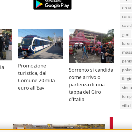
circ
conc
covid
gori
loren
mass
penis
Promozione
ia
Sorrento si candida
poliz
turistica, dal
come arrivo o
Regi
Comune 20mila
partenza di una
euro all’Eav
sind
tappa del Giro
temp
d’Italia
villa