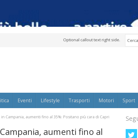
Optional callout text right side.
itica
Eventi
Lifestyle
Trasporti
Motori
Sport
 in Campania, aumenti fino al 35%: Positano più cara di Capri
Segu
 Campania, aumenti fino al