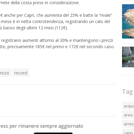
 mete della costa prese in considerazione.
0€ anche per Capri, che aumenta del 25% e batte la “rivale”
 mese è in netta controtendenza, registrando un calo del
ù basso degli ultimi 12 mesi (112€).
o registrano aumenti attorno al 30% e mantengono i prezzi
otte, precisamente 185€ nel primo e 172€ nel secondo caso.
rezzi
record
Tag
acqu
area 
arres
Press per rimanere sempre aggiornato
capri