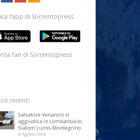
ica l’app di Sorrentopress
nta fan di Sorrentopress
coli recenti
Salvatore Venanzio si
aggiudica in Lombardia lo
Slalom Luino-Montegrino
8 Agosto 2026