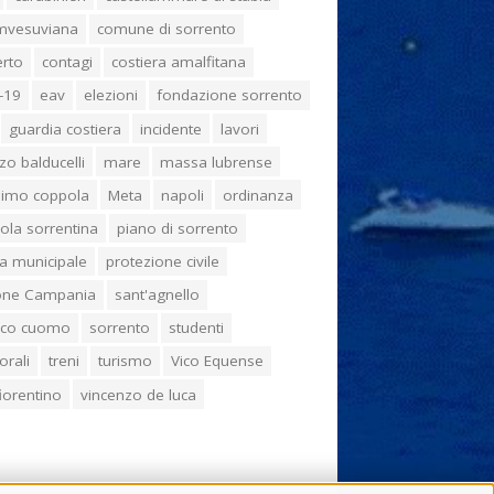
umvesuviana
comune di sorrento
erto
contagi
costiera amalfitana
-19
eav
elezioni
fondazione sorrento
guardia costiera
incidente
lavori
zo balducelli
mare
massa lubrense
imo coppola
Meta
napoli
ordinanza
ola sorrentina
piano di sorrento
ia municipale
protezione civile
one Campania
sant'agnello
aco cuomo
sorrento
studenti
orali
treni
turismo
Vico Equense
 fiorentino
vincenzo de luca