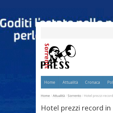
Home
Attualità
Cronaca
Pol
Home
/
Attualità
/
Sorrento
/
Hotel prezzi record
Hotel prezzi record in